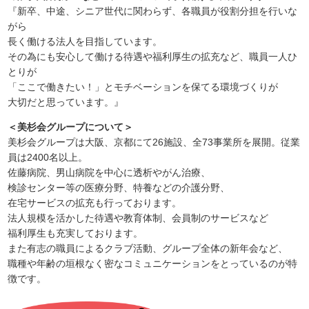
『新卒、中途、シニア世代に関わらず、各職員が役割分担を行いな
がら
長く働ける法人を目指しています。
その為にも安心して働ける待遇や福利厚生の拡充など、職員一人ひ
とりが
「ここで働きたい！」とモチベーションを保てる環境づくりが
大切だと思っています。』
＜美杉会グループについて＞
美杉会グループは大阪、京都にて26施設、全73事業所を展開。従業
員は2400名以上。
佐藤病院、男山病院を中心に透析やがん治療、
検診センター等の医療分野、特養などの介護分野、
在宅サービスの拡充も行っております。
法人規模を活かした待遇や教育体制、会員制のサービスなど
福利厚生も充実しております。
また有志の職員によるクラブ活動、グループ全体の新年会など、
職種や年齢の垣根なく密なコミュニケーションをとっているのが特
徴です。