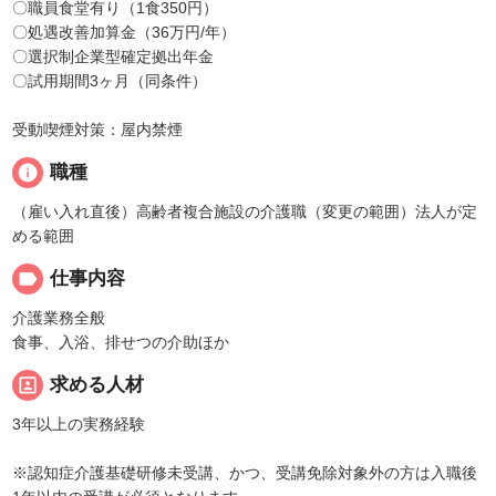
〇職員食堂有り（1食350円）
〇処遇改善加算金（36万円/年）
〇選択制企業型確定拠出年金
〇試用期間3ヶ月（同条件）
受動喫煙対策：屋内禁煙
info
職種
（雇い入れ直後）高齢者複合施設の介護職（変更の範囲）法人が定
める範囲
label
仕事内容
介護業務全般
食事、入浴、排せつの介助ほか
portrait
求める人材
3年以上の実務経験
※認知症介護基礎研修未受講、かつ、受講免除対象外の方は入職後