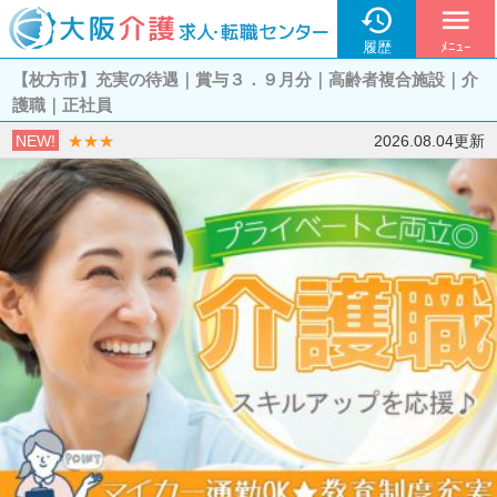

menu
履歴
ﾒﾆｭｰ
【枚方市】充実の待遇｜賞与３．９月分｜高齢者複合施設｜介
護職｜正社員
NEW!
★★★
2026.08.04更新