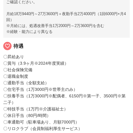
ご確認ください。
月給18万9440円～27万3600円＋夜勤手当2万4000円（1回6000円×月4
回）
※月給には、処遇改善手当1万2000円～2万3600円を含む
※経験・能力により異なる
favorite_border
待遇
〇昇給あり
〇賞与（3.9ヶ月※2024年度実績）
〇社会保険完備
〇退職金制度
〇通勤手当（全額支給）
〇住宅手当（1万3000円※世帯主のみ）
〇扶養手当（1万3000円※配偶者、6150円※第一子、3500円※第
二子）
〇特技手当（1万円※介護福祉士）
〇休日手当（80円/時間）
〇車通勤可（駐車場あり、月額7000円）
〇リロクラブ（会員制福利厚生サービス）