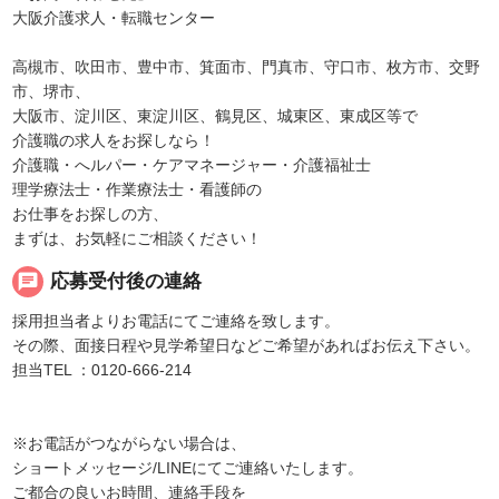
大阪介護求人・転職センター
高槻市、吹田市、豊中市、箕面市、門真市、守口市、枚方市、交野
市、堺市、
大阪市、淀川区、東淀川区、鶴見区、城東区、東成区等で
介護職の求人をお探しなら！
介護職・へルパー・ケアマネージャー・介護福祉士
理学療法士・作業療法士・看護師の
お仕事をお探しの方、
まずは、お気軽にご相談ください！
chat
応募受付後の連絡
採用担当者よりお電話にてご連絡を致します。
その際、面接日程や見学希望日などご希望があればお伝え下さい。
担当TEL ：0120-666-214
※お電話がつながらない場合は、
ショートメッセージ/LINEにてご連絡いたします。
ご都合の良いお時間、連絡手段を