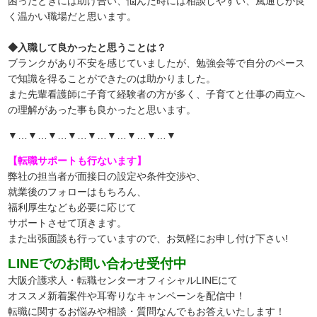
困ったときには助け合い、悩んだ時には相談しやすい、風通しが良
く温かい職場だと思います。
◆入職して良かったと思うことは？
ブランクがあり不安を感じていましたが、勉強会等で自分のペース
で知識を得ることができたのは助かりました。
また先輩看護師に子育て経験者の方が多く、子育てと仕事の両立へ
の理解があった事も良かったと思います。
▼…▼…▼…▼…▼…▼…▼…▼…▼
【転職サポートも行ないます】
弊社の担当者が面接日の設定や条件交渉や、
就業後のフォローはもちろん、
福利厚生なども必要に応じて
サポートさせて頂きます。
また出張面談も行っていますので、
お気軽にお申し付け下さい!
LINEでのお問い合わせ受付中
大阪介護求人・転職センターオフィシャルLINEにて
オススメ新着案件や耳寄りなキャンペーンを配信中！
転職に関するお悩みや相談・質問なんでもお答えいたします！