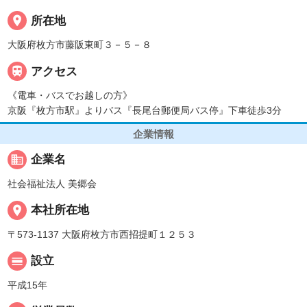
place
所在地
大阪府枚方市藤阪東町３－５－８

アクセス
《電車・バスでお越しの方》
京阪『枚方市駅』よりバス『長尾台郵便局バス停』下車徒歩3分
企業情報
business
企業名
社会福祉法人 美郷会
place
本社所在地
〒573-1137 大阪府枚方市西招提町１２５３
calendar_view_day
設立
平成15年