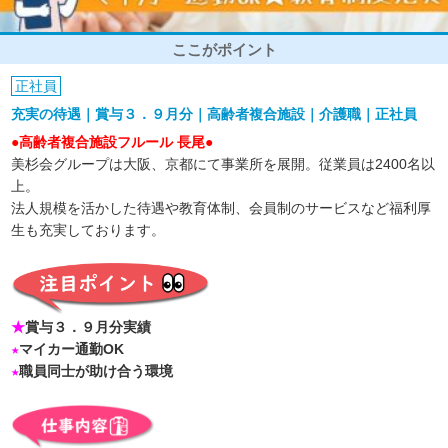
ここがポイント
正社員
充実の待遇｜賞与３．９月分｜高齢者複合施設｜介護職｜正社員
●高齢者複合施設フルール 長尾●
美杉会グループは大阪、京都にて事業所を展開。従業員は2400名以
上。
法人規模を活かした待遇や教育体制、会員制のサービスなど福利厚
生も充実しております。
★
賞与３．９月分実績
★
マイカー通勤OK
★
職員同士が助け合う環境