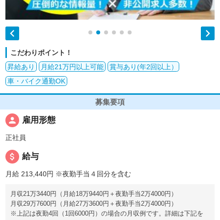


こだわりポイント！
昇給あり
月給21万円以上可能
賞与あり(年2回以上）
車・バイク通勤OK
募集要項
person
雇用形態
正社員
attach_money
給与
月給 213,440円
※夜勤手当４回分を含む
月収21万3440円（月給18万9440円＋夜勤手当2万4000円）
月収29万7600円（月給27万3600円＋夜勤手当2万4000円）
※上記は夜勤4回（1回6000円）の場合の月収例です。詳細は下記を