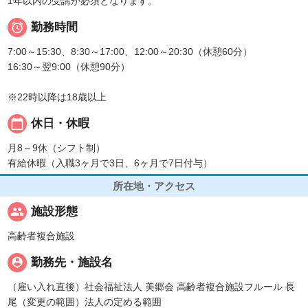
1年以内の受講が必須となります。

勤務時間
7:00～15:30、8:30～17:00、12:00～20:30（休憩60分）
16:30～翌9:00（休憩90分）
※22時以降は18歳以上
calendar_today
休日・休暇
月8～9休（シフト制）
有給休暇（入職3ヶ月で3日、6ヶ月で7日付与）
所在地・アクセス
people
施設形態
高齢者複合施設
person_pin
勤務先・施設名
（雇い入れ直後）社会福祉法人 美郷会 高齢者複合施設フルール 長
尾（変更の範囲）法人の定める範囲