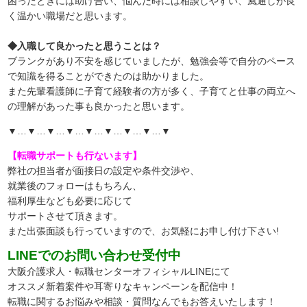
困ったときには助け合い、悩んだ時には相談しやすい、風通しが良
く温かい職場だと思います。
◆入職して良かったと思うことは？
ブランクがあり不安を感じていましたが、勉強会等で自分のペース
で知識を得ることができたのは助かりました。
また先輩看護師に子育て経験者の方が多く、子育てと仕事の両立へ
の理解があった事も良かったと思います。
▼…▼…▼…▼…▼…▼…▼…▼…▼
【転職サポートも行ないます】
弊社の担当者が面接日の設定や条件交渉や、
就業後のフォローはもちろん、
福利厚生なども必要に応じて
サポートさせて頂きます。
また出張面談も行っていますので、
お気軽にお申し付け下さい!
LINEでのお問い合わせ受付中
大阪介護求人・転職センターオフィシャルLINEにて
オススメ新着案件や耳寄りなキャンペーンを配信中！
転職に関するお悩みや相談・質問なんでもお答えいたします！