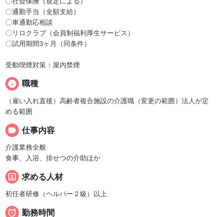
〇社会保険（規定による）
〇通勤手当（全額支給）
〇車通勤応相談
〇リロクラブ（会員制福利厚生サービス）
〇試用期間3ヶ月（同条件）
受動喫煙対策：屋内禁煙
info
職種
（雇い入れ直後）高齢者複合施設の介護職（変更の範囲）法人が定
める範囲
label
仕事内容
介護業務全般
食事、入浴、排せつの介助ほか
portrait
求める人材
初任者研修（ヘルパー２級）以上

勤務時間