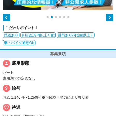


こだわりポイント！
昇給あり
月給21万円以上可能
賞与あり(年2回以上）
車・バイク通勤OK
募集要項
person
雇用形態
パート
雇用期間の定めなし
attach_money
給与
時給 1,140円〜1,250円
※※経験・能力により異なる
favorite_border
待遇