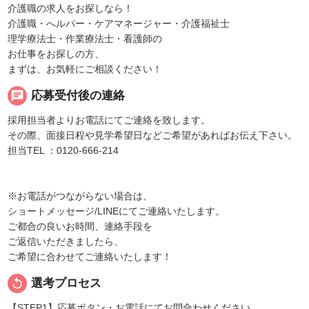
介護職の求人をお探しなら！
介護職・へルパー・ケアマネージャー・介護福祉士
理学療法士・作業療法士・看護師の
お仕事をお探しの方、
まずは、お気軽にご相談ください！
chat
応募受付後の連絡
採用担当者よりお電話にてご連絡を致します。
その際、面接日程や見学希望日などご希望があればお伝え下さい。
担当TEL ：0120-666-214
※お電話がつながらない場合は、
ショートメッセージ/LINEにてご連絡いたします。
ご都合の良いお時間、連絡手段を
ご返信いただきましたら、
ご希望に合わせてご連絡いたします！
replay
選考プロセス
【STEP1】応募ボタン・お電話にてお問合わせください。