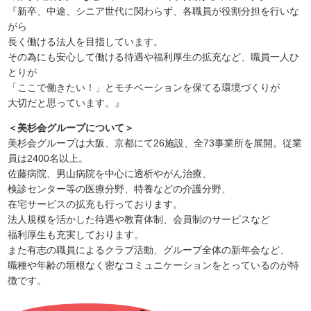
『新卒、中途、シニア世代に関わらず、各職員が役割分担を行いな
がら
長く働ける法人を目指しています。
その為にも安心して働ける待遇や福利厚生の拡充など、職員一人ひ
とりが
「ここで働きたい！」とモチベーションを保てる環境づくりが
大切だと思っています。』
＜美杉会グループについて＞
美杉会グループは大阪、京都にて26施設、全73事業所を展開。従業
員は2400名以上。
佐藤病院、男山病院を中心に透析やがん治療、
検診センター等の医療分野、特養などの介護分野、
在宅サービスの拡充も行っております。
法人規模を活かした待遇や教育体制、会員制のサービスなど
福利厚生も充実しております。
また有志の職員によるクラブ活動、グループ全体の新年会など、
職種や年齢の垣根なく密なコミュニケーションをとっているのが特
徴です。