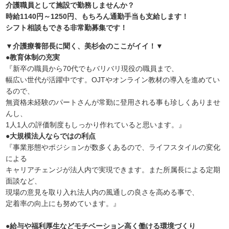
介護職員として施設で勤務しませんか？
時給1140円～1250円、もちろん通勤手当も支給します！
シフト相談もできる非常勤募集です！
▼介護療養部長に聞く、美杉会のここがイイ！▼
●教育体制の充実
『新卒の職員から70代でもバリバリ現役の職員まで、
幅広い世代が活躍中です。OJTやオンライン教材の導入を進めてい
るので、
無資格未経験のパートさんが常勤に登用される事も珍しくありませ
んし、
1人1人の評価制度もしっかり作れていると思います。』
●大規模法人ならではの利点
『事業形態やポジションが数多くあるので、ライフスタイルの変化
による
キャリアチェンジが法人内で実現できます。また所属長による定期
面談など、
現場の意見を取り入れ法人内の風通しの良さを高める事で、
定着率の向上にも努めています。』
●給与や福利厚生などモチベーション高く働ける環境づくり