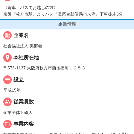
《電車・バスでお越しの方》
京阪『枚方市駅』よりバス『長尾台郵便局バス停』下車徒歩3分
企業情報
business
企業名
社会福祉法人 美郷会
place
本社所在地
〒573-1137 大阪府枚方市西招提町１２５３
calendar_view_day
設立
平成15年
people
従業員数
企業全体 859人
folder_open
事業内容