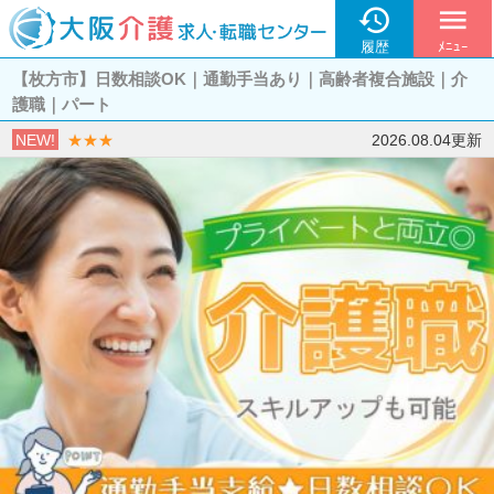

menu
履歴
ﾒﾆｭｰ
【枚方市】日数相談OK｜通勤手当あり｜高齢者複合施設｜介
護職｜パート
NEW!
★★★
2026.08.04更新