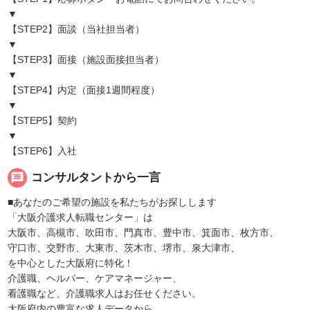
▼
【STEP2】面談（当社担当者）
▼
【STEP3】面接（施設面接担当者）
▼
【STEP4】内定（面接1週間程度）
▼
【STEP5】契約
▼
【STEP6】入社
message
コンサルタントから一言
■あなたのご希望の施設を私たちがお探しします
「大阪介護求人転職センター」は
大阪市、高槻市、吹田市、門真市、豊中市、箕面市、枚方市、
守口市、交野市、大東市、茨木市、堺市、泉大津市、
を中心とした大阪府に特化！
介護職、ヘルパー、ケアマネージャー、
看護職など、介護職求人はお任せください。
大阪府内の豊富な求人データから