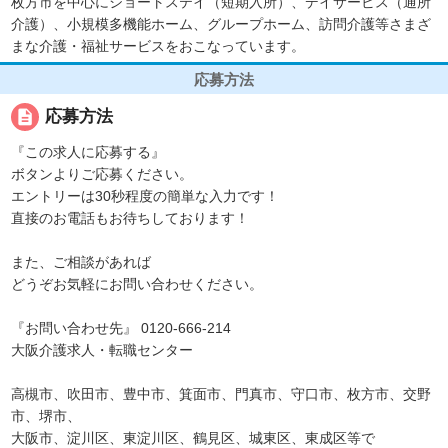
枚方市を中心にショートステイ（短期入所）、デイサービス（通所
介護）、小規模多機能ホーム、グループホーム、訪問介護等さまざ
まな介護・福祉サービスをおこなっています。
応募方法
description
応募方法
『この求人に応募する』
ボタンよりご応募ください。
エントリーは30秒程度の簡単な入力です！
直接のお電話もお待ちしております！
また、ご相談があれば
どうぞお気軽にお問い合わせください。
『お問い合わせ先』 0120-666-214
大阪介護求人・転職センター
高槻市、吹田市、豊中市、箕面市、門真市、守口市、枚方市、交野
市、堺市、
大阪市、淀川区、東淀川区、鶴見区、城東区、東成区等で