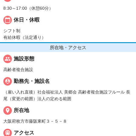
8:30～17:00（休憩60分）
calendar_today
休日・休暇
シフト制
有給休暇（法定通り）
所在地・アクセス
people
施設形態
高齢者複合施設
person_pin
勤務先・施設名
（雇い入れ直後）社会福祉法人 美郷会 高齢者複合施設フルール 長
尾（変更の範囲）法人の定める範囲
place
所在地
大阪府枚方市藤阪東町３－５－８

アクセス