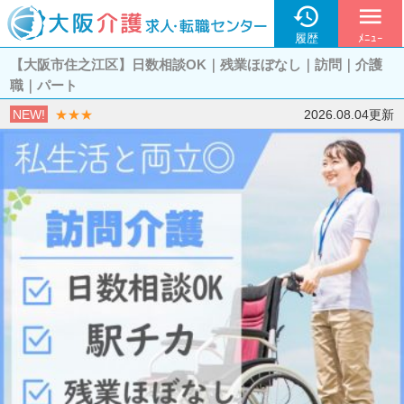

menu
履歴
ﾒﾆｭｰ
【大阪市住之江区】日数相談OK｜残業ほぼなし｜訪問｜介護
職｜パート
NEW!
★★★
2026.08.04更新