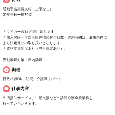
通勤手当実費支給（上限なし）
定年年齢一律70歳
＊マイカー通勤 相談に応じます
＊加入保険・年次有給休暇の付与日数・休憩時間は、雇用条件に
より法定通りの取り扱いとなります。
＊資格支援制度あり（当社規定あり）。
受動喫煙対策：屋内禁煙
info
職種
日数相談OK｜訪問｜介護職｜パート
label
仕事内容
生活援助サービス、生活支援などの訪問介護全般業務を
行っていただきます。