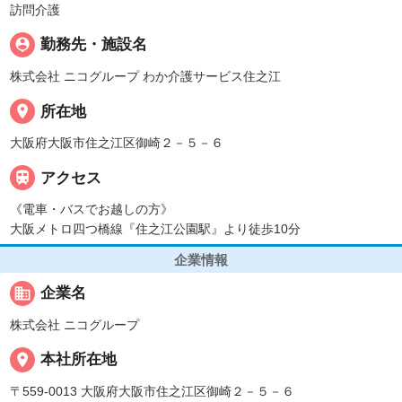
訪問介護
person_pin
勤務先・施設名
株式会社 ニコグループ わか介護サービス住之江
place
所在地
大阪府大阪市住之江区御崎２－５－６

アクセス
《電車・バスでお越しの方》
大阪メトロ四つ橋線『住之江公園駅』より徒歩10分
企業情報
business
企業名
株式会社 ニコグループ
place
本社所在地
〒559-0013 大阪府大阪市住之江区御崎２－５－６