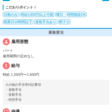
こだわりポイント！
日勤のみ
時給1300円以上可能
曜日・時間相談OK
残業月10時間以下
資格手当あり
駅チカ
募集要項
person
雇用形態
パート
雇用期間の定めなし
attach_money
給与
時給 1,200円〜1,600円
その他の手当等付記事項
・資格手当
・皆勤手当
・特別手当
favorite_border
待遇