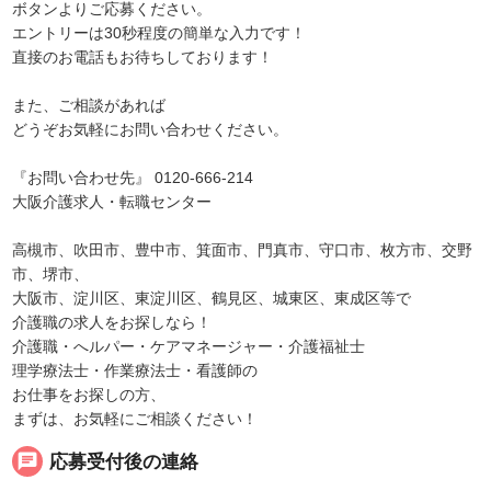
ボタンよりご応募ください。
エントリーは30秒程度の簡単な入力です！
直接のお電話もお待ちしております！
また、ご相談があれば
どうぞお気軽にお問い合わせください。
『お問い合わせ先』 0120-666-214
大阪介護求人・転職センター
高槻市、吹田市、豊中市、箕面市、門真市、守口市、枚方市、交野
市、堺市、
大阪市、淀川区、東淀川区、鶴見区、城東区、東成区等で
介護職の求人をお探しなら！
介護職・へルパー・ケアマネージャー・介護福祉士
理学療法士・作業療法士・看護師の
お仕事をお探しの方、
まずは、お気軽にご相談ください！
chat
応募受付後の連絡