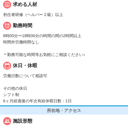
portrait
求める人材
初任者研修（ヘルパー２級）以上

勤務時間
8時00分〜18時00分の時間の間の2時間以上
時間外労働時間なし
＊勤務可能な時間等お気軽にご相談ください♪
calendar_today
休日・休暇
労働日数について相談可
その他の休日
シフト制
6ヶ月経過後の年次有給休暇日数：1日
所在地・アクセス
people
施設形態