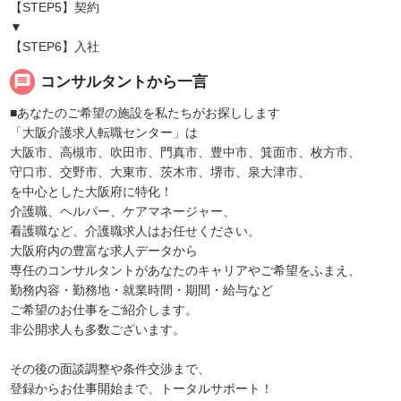
【STEP5】契約
▼
【STEP6】入社
message
コンサルタントから一言
■あなたのご希望の施設を私たちがお探しします
「大阪介護求人転職センター」は
大阪市、高槻市、吹田市、門真市、豊中市、箕面市、枚方市、
守口市、交野市、大東市、茨木市、堺市、泉大津市、
を中心とした大阪府に特化！
介護職、ヘルパー、ケアマネージャー、
看護職など、介護職求人はお任せください。
大阪府内の豊富な求人データから
専任のコンサルタントがあなたのキャリアやご希望をふまえ、
勤務内容・勤務地・就業時間・期間・給与など
ご希望のお仕事をご紹介します。
非公開求人も多数ございます。
その後の面談調整や条件交渉まで、
登録からお仕事開始まで、トータルサポート！