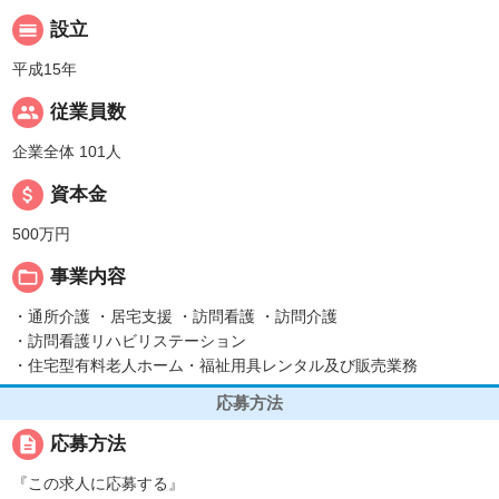
calendar_view_day
設立
平成15年
people
従業員数
企業全体 101人
attach_money
資本金
500万円
folder_open
事業内容
・通所介護 ・居宅支援 ・訪問看護 ・訪問介護
・訪問看護リハビリステーション
・住宅型有料老人ホーム・福祉用具レンタル及び販売業務
応募方法
description
応募方法
『この求人に応募する』