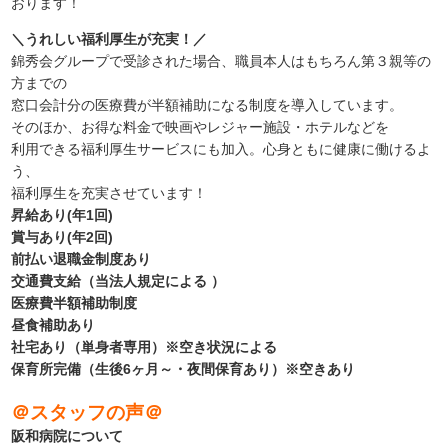
おります！
＼うれしい福利厚生が充実！／
錦秀会グループで受診された場合、職員本人はもちろん第３親等の
方までの
窓口会計分の医療費が半額補助になる制度を導入しています。
そのほか、お得な料金で映画やレジャー施設・ホテルなどを
利用できる福利厚生サービスにも加入。心身ともに健康に働けるよ
う、
福利厚生を充実させています！
昇給あり(年1回)
賞与あり(年2回)
前払い退職金制度あり
交通費支給（当法人規定による ）
医療費半額補助制度
昼食補助あり
社宅あり（単身者専用）※空き状況による
保育所完備（生後6ヶ月～・夜間保育あり）※空きあり
＠スタッフの声＠
阪和病院について