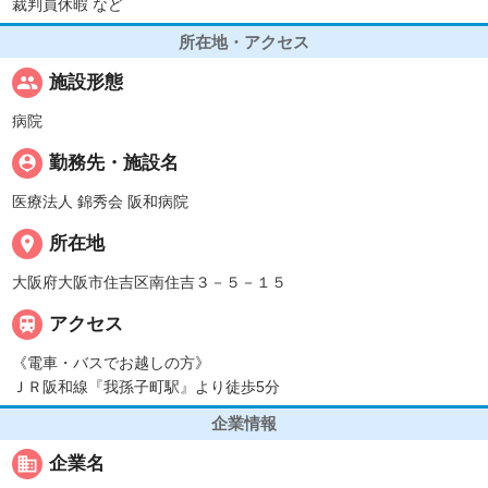
裁判員休暇 など
所在地・アクセス
people
施設形態
病院
person_pin
勤務先・施設名
医療法人 錦秀会 阪和病院
place
所在地
大阪府大阪市住吉区南住吉３－５－１５

アクセス
《電車・バスでお越しの方》
ＪＲ阪和線『我孫子町駅』より徒歩5分
企業情報
business
企業名