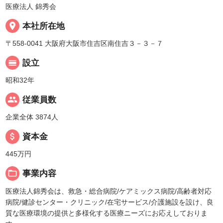
医療法人 錦秀会
place
本社所在地
〒558-0041 大阪府大阪市住吉区南住吉３－３－７
calendar_view_day
設立
昭和32年
people
従業員数
企業全体 3874人
attach_money
資本金
445万円
folder_open
事業内容
医療法人錦秀会は、救急・総合病院/ケアミックス病院/高齢者対応
病院/健診センター・クリニック/在宅サービス/介護施設を設け、良
質な医療環境の提供と多様化する医療ニーズにお応えしておりま