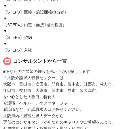
▼
【STEP3】面接（施設面接担当者）
▼
【STEP4】内定（面接1週間程度）
▼
【STEP5】契約
▼
【STEP6】入社
message
コンサルタントから一言
■あなたのご希望の施設を私たちがお探しします
「大阪介護求人転職センター」は
大阪市、高槻市、吹田市、門真市、豊中市、箕面市、枚方市、
守口市、交野市、大東市、茨木市、堺市、泉大津市、
を中心とした大阪府に特化！
介護職、ヘルパー、ケアマネージャー、
看護職など、介護職求人はお任せください。
大阪府内の豊富な求人データから
専任のコンサルタントがあなたのキャリアやご希望をふまえ、
勤務内容・勤務地・就業時間・期間・給与など