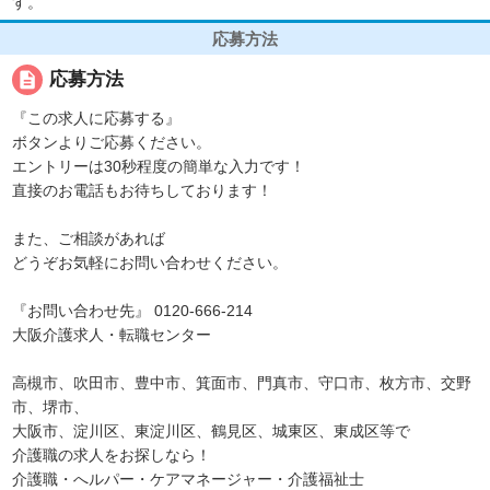
す。
応募方法
description
応募方法
『この求人に応募する』
ボタンよりご応募ください。
エントリーは30秒程度の簡単な入力です！
直接のお電話もお待ちしております！
また、ご相談があれば
どうぞお気軽にお問い合わせください。
『お問い合わせ先』 0120-666-214
大阪介護求人・転職センター
高槻市、吹田市、豊中市、箕面市、門真市、守口市、枚方市、交野
市、堺市、
大阪市、淀川区、東淀川区、鶴見区、城東区、東成区等で
介護職の求人をお探しなら！
介護職・へルパー・ケアマネージャー・介護福祉士