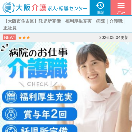

menu
履歴
ﾒﾆｭｰ
【大阪市住吉区】託児所完備｜福利厚生充実｜病院｜介護職｜
正社員
NEW!
★★★
2026.08.04更新