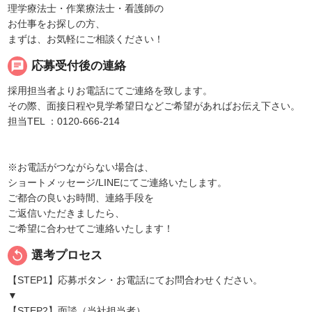
理学療法士・作業療法士・看護師の
お仕事をお探しの方、
まずは、お気軽にご相談ください！
chat
応募受付後の連絡
採用担当者よりお電話にてご連絡を致します。
その際、面接日程や見学希望日などご希望があればお伝え下さい。
担当TEL ：0120-666-214
※お電話がつながらない場合は、
ショートメッセージ/LINEにてご連絡いたします。
ご都合の良いお時間、連絡手段を
ご返信いただきましたら、
ご希望に合わせてご連絡いたします！
replay
選考プロセス
【STEP1】応募ボタン・お電話にてお問合わせください。
▼
【STEP2】面談（当社担当者）