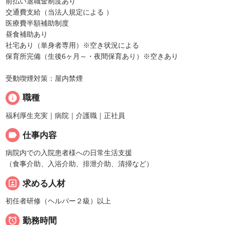
前払い退職金制度あり
交通費支給（当法人規定による ）
医療費半額補助制度
昼食補助あり
社宅あり（単身者専用）※空き状況による
保育所完備（生後6ヶ月～・夜間保育あり）※空きあり
受動喫煙対策：屋内禁煙
info
職種
福利厚生充実｜病院｜介護職｜正社員
label
仕事内容
病院内での入院患者様への日常生活支援
（食事介助、入浴介助、排泄介助、清掃など）
portrait
求める人材
初任者研修（ヘルパー２級）以上

勤務時間