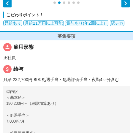


こだわりポイント！
昇給あり
月給21万円以上可能
賞与あり(年2回以上）
駅チカ
募集要項
person
雇用形態
正社員
attach_money
給与
月給 232,700円
※※処遇手当・処遇評価手当・夜勤4回分含む
◎内訳
＜基本給＞
190,200円～（経験加算あり）
＜処遇手当＞
7,000円/月