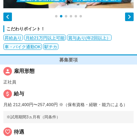


こだわりポイント！
昇給あり
月給21万円以上可能
賞与あり(年2回以上）
車・バイク通勤OK
駅チカ
募集要項
person
雇用形態
正社員
attach_money
給与
月給 212,400円〜257,400円
※（保有資格・経験・能力による）
※試用期間3ヵ月有（同条件）
favorite_border
待遇