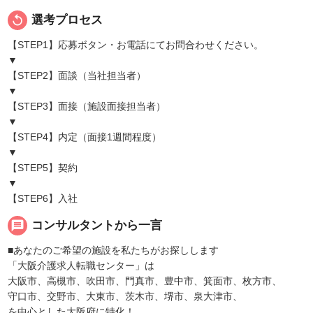
replay
選考プロセス
【STEP1】応募ボタン・お電話にてお問合わせください。
▼
【STEP2】面談（当社担当者）
▼
【STEP3】面接（施設面接担当者）
▼
【STEP4】内定（面接1週間程度）
▼
【STEP5】契約
▼
【STEP6】入社
message
コンサルタントから一言
■あなたのご希望の施設を私たちがお探しします
「大阪介護求人転職センター」は
大阪市、高槻市、吹田市、門真市、豊中市、箕面市、枚方市、
守口市、交野市、大東市、茨木市、堺市、泉大津市、
を中心とした大阪府に特化！