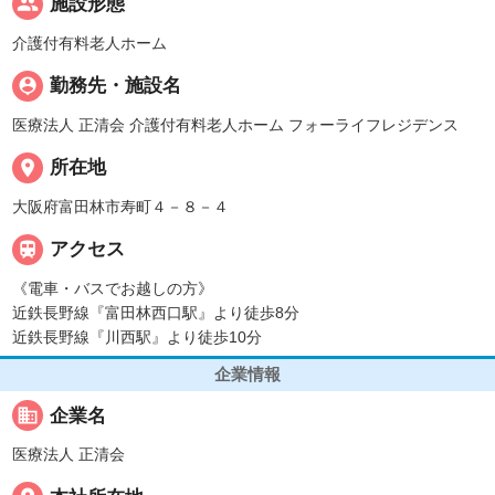
people
施設形態
介護付有料老人ホーム
person_pin
勤務先・施設名
医療法人 正清会 介護付有料老人ホーム フォーライフレジデンス
place
所在地
大阪府富田林市寿町４－８－４

アクセス
《電車・バスでお越しの方》
近鉄長野線『富田林西口駅』より徒歩8分
近鉄長野線『川西駅』より徒歩10分
企業情報
business
企業名
医療法人 正清会