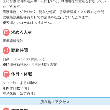
主に介護付有料老人ホームにおいて、利用者様の対応を行なってい
ただきます。
看護業務（ﾊﾞｲﾀﾙﾁｪｯｸ、簡単な処置、服薬管理等：２９床）と合間
に機能訓練指導員としての業務を担当していただきます。
※夜間オンコールはありません。
portrait
求める人材
正看護師免許

勤務時間
日勤 8:30～17:00 休憩 60分
※時間外勤務あり 月平均5時間程度
calendar_today
休日・休暇
シフト制による4週8休
年間休日数110日
有給休暇（法定通り）
所在地・アクセス