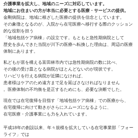
介護事業を拡大し、地域のニーズに対応しています。
地域にお住まいの方が本当に必要とする医療・サービスの提供。
金剛病院は、地域に根ざした医療の提供を信念としています。
その象徴となるのが、入院から在宅医療へ移行する際のクッション
的な役割を担う
「地域包括ケア病棟」の設立です。もともと急性期病院として
歴史を歩んできた当院が川下の医療へ転換した理由は、周辺の医療
体制にあります。
私どもが居を構える富田林市内では急性期病院の数に比べ、
その後の受け皿となる病院がほとんどないのが現状です。
リハビリを行える病院が近隣になければ、
患者様はケアのため遠方まで足を延ばさなければなりません
。医療体制の不均衡を是正するためにも、必要な決断でした。
現在では在宅復帰を目指す「地域包括ケア病棟」での医療から、
在宅復帰に向けて動きがさらにスムーズになるように、
在宅医療・介護事業にも力を入れています。
平成18年の創設以来、年々規模を拡大している在宅事業部「フォー
ライフ」では