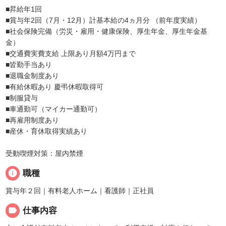
■昇給年1回
■賞与年2回（7月・12月）計基本給の4ヵ月分 （前年度実績）
■社会保険完備（労災・雇用・健康保険、厚生年金、厚生年金基
金）
■交通費実費支給 上限あり月額4万円まで
■皆勤手当あり
■退職金制度あり
■有給休暇あり 慶弔休暇取得可
■制服貸与
■車通勤可（マイカー通勤可）
■再雇用制度あり
■産休・育休取得実績あり
受動喫煙対策：屋内禁煙
info
職種
賞与年２回｜有料老人ホーム｜看護師｜正社員
label
仕事内容