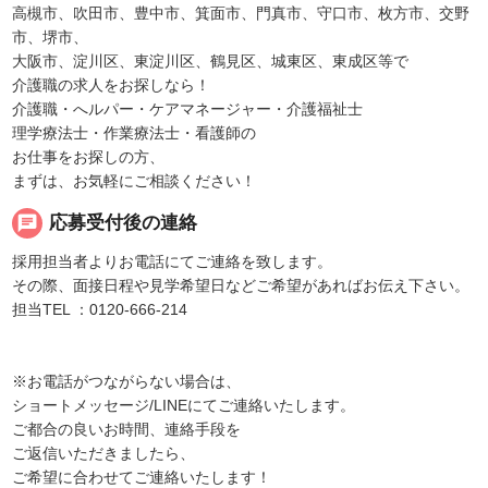
高槻市、吹田市、豊中市、箕面市、門真市、守口市、枚方市、交野
市、堺市、
大阪市、淀川区、東淀川区、鶴見区、城東区、東成区等で
介護職の求人をお探しなら！
介護職・へルパー・ケアマネージャー・介護福祉士
理学療法士・作業療法士・看護師の
お仕事をお探しの方、
まずは、お気軽にご相談ください！
chat
応募受付後の連絡
採用担当者よりお電話にてご連絡を致します。
その際、面接日程や見学希望日などご希望があればお伝え下さい。
担当TEL ：0120-666-214
※お電話がつながらない場合は、
ショートメッセージ/LINEにてご連絡いたします。
ご都合の良いお時間、連絡手段を
ご返信いただきましたら、
ご希望に合わせてご連絡いたします！