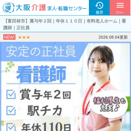

menu
履歴
ﾒﾆｭｰ
【富田林市】賞与年２回｜年休１１０日｜有料老人ホーム｜看
護師｜正社員
NEW!
★★★
2026.08.04更新