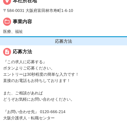
place
本社所在地
〒584-0031 大阪府富田林市寿町1-6-10
folder_open
事業内容
医療、福祉
応募方法
description
応募方法
『この求人に応募する』
ボタンよりご応募ください。
エントリーは30秒程度の簡単な入力です！
直接のお電話もお待ちしております！
また、ご相談があれば
どうぞお気軽にお問い合わせください。
『お問い合わせ先』 0120-666-214
大阪介護求人・転職センター