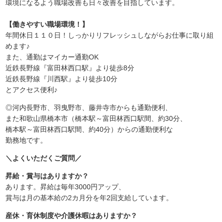
環境になるよう職場改善も日々改善を目指しています。
【働きやすい職場環境！】
年間休日１１０日！しっかりリフレッシュしながらお仕事に取り組
めます♪
また、通勤はマイカー通勤OK
近鉄長野線『富田林西口駅』より徒歩8分
近鉄長野線『川西駅』より徒歩10分
とアクセス便利♪
◎河内長野市、羽曳野市、藤井寺市からも通勤便利、
また和歌山県橋本市（橋本駅～富田林西口駅間、約30分、
橋本駅～富田林西口駅間、約40分）からの通勤便利な
勤務地です。
＼よくいただくご質問／
昇給・賞与はありますか？
あります。昇給は毎年3000円アップ、
賞与は月の基本給の2カ月分を年2回支給しています。
産休・育休制度や介護休暇はありますか？