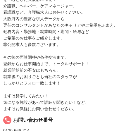
介護職、ヘルパー、ケアマネージャー、
看護職など、介護職求人はお任せください。
大阪府内の豊富な求人データから
専任のコンサルタントがあなたのキャリアやご希望をふまえ、
勤務内容・勤務地・就業時間・期間・給与など
ご希望のお仕事をご紹介します。
非公開求人も多数ございます。
その後の面談調整や条件交渉まで、
登録からお仕事開始まで、トータルサポート！
就業開始前の不安はもちろん、
就業後のお困りごとも当社のスタッフが
しっかりとフォロー致します！
まずは見学してみたい！
気になる施設があって詳細が聞きたい！など、
まずはお気軽にお問い合わせください。
local_phone
お問い合わせ番号
0120-666-214