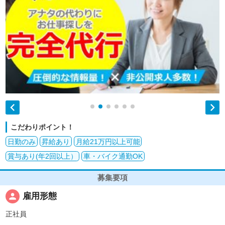


こだわりポイント！
日勤のみ
昇給あり
月給21万円以上可能
賞与あり(年2回以上）
車・バイク通勤OK
募集要項
person
雇用形態
正社員