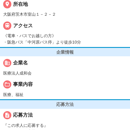
place
所在地
大阪府茨木市室山１－２－２

アクセス
《電車・バスでお越しの方》
・阪急バス「中河原バス停」より徒歩10分
企業情報
business
企業名
医療法人成和会
folder_open
事業内容
医療、福祉
応募方法
description
応募方法
『この求人に応募する』