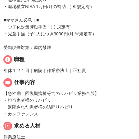
・職場積立NISA 1万円/月の補助 （ ※規定有）
■ママさん必見！■
・少子化対策奨励手当 （※規定有）
・児童手当（子1人につき3000円/月 ※規定有）
受動喫煙対策：屋内禁煙
info
職種
年休１２１日｜病院｜作業療法士｜正社員
label
仕事内容
【急性期・回復期病棟等でのリハビリ業務全般】
・担当患者様のリハビリ
・退院された患者様の訪問リハビリ
・カンファレンス
portrait
求める人材
作業療法士