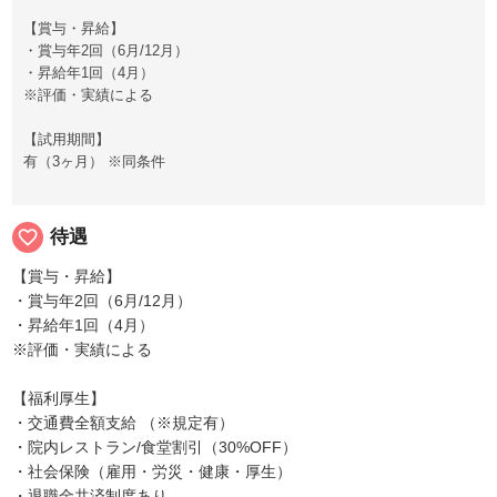
【賞与・昇給】
・賞与年2回（6月/12月）
・昇給年1回（4月）
※評価・実績による
【試用期間】
有（3ヶ月） ※同条件
favorite_border
待遇
【賞与・昇給】
・賞与年2回（6月/12月）
・昇給年1回（4月）
※評価・実績による
【福利厚生】
・交通費全額支給 （※規定有）
・院内レストラン/食堂割引（30%OFF）
・社会保険（雇用・労災・健康・厚生）
・退職金共済制度あり