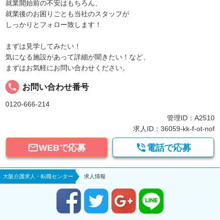
就業開始前の不安はもちろん、
就業後のお困りごとも当社のスタッフが
しっかりとフォロー致します！
まずは見学してみたい！
気になる施設があって詳細が聞きたい！など、
まずはお気軽にお問い合わせください。
local_phone
お問い合わせ番号
0120-666-214
管理ID：A2510
求人ID：36059-kk-f-ot-nof


WEBで応募
電話で応募
大阪介護求人・転職センター
求人情報