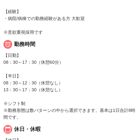
【経験】
・病院/病棟での勤務経験がある方 大歓迎
※意欲重視採用です

勤務時間
【日勤】
08：30～17：30（休憩60分）
【半日】
08：30～12：30（休憩なし）
13：30～17：30（休憩なし）
※シフト制
※勤務形態は数パターンの中から選択できます。基本は1日合計8時
間です。
calendar_today
休日・休暇