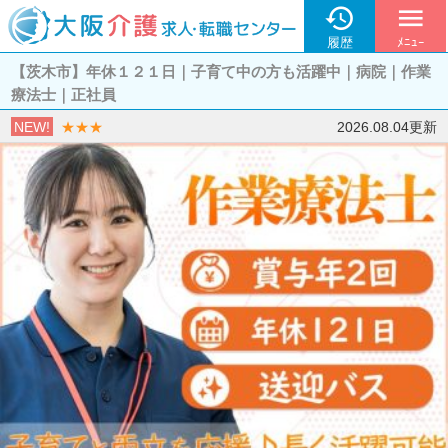

menu
履歴
ﾒﾆｭｰ
【茨木市】年休１２１日｜子育て中の方も活躍中｜病院｜作業
療法士｜正社員
NEW!
★★★
2026.08.04更新