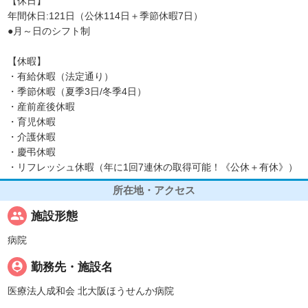
【休日】
年間休日:121日（公休114日＋季節休暇7日）
●月～日のシフト制
【休暇】
・有給休暇（法定通り）
・季節休暇（夏季3日/冬季4日）
・産前産後休暇
・育児休暇
・介護休暇
・慶弔休暇
・リフレッシュ休暇（年に1回7連休の取得可能！《公休＋有休》）
所在地・アクセス
people
施設形態
病院
person_pin
勤務先・施設名
医療法人成和会 北大阪ほうせんか病院