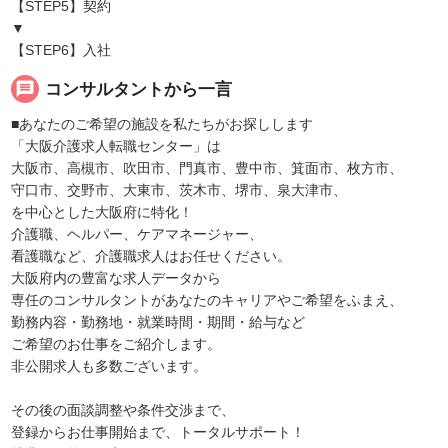
【STEP5】契約
▼
【STEP6】入社
message
コンサルタントから一言
■あなたのご希望の施設を私たちがお探しします
「大阪介護求人転職センター」は
大阪市、高槻市、吹田市、門真市、豊中市、箕面市、枚方市、
守口市、交野市、大東市、茨木市、堺市、泉大津市、
を中心とした大阪府に特化！
介護職、ヘルパー、ケアマネージャー、
看護職など、介護職求人はお任せください。
大阪府内の豊富な求人データから
専任のコンサルタントがあなたのキャリアやご希望をふまえ、
勤務内容・勤務地・就業時間・期間・給与など
ご希望のお仕事をご紹介します。
非公開求人も多数ございます。
その後の面談調整や条件交渉まで、
登録からお仕事開始まで、トータルサポート！