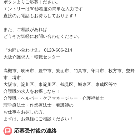
ボタンよりご応募ください。
エントリーは30秒程度の簡単な入力です！
直接のお電話もお待ちしております！
また、ご相談があれば
どうぞお気軽にお問い合わせください。
『お問い合わせ先』 0120-666-214
大阪介護求人・転職センター
高槻市、吹田市、豊中市、箕面市、門真市、守口市、枚方市、交野
市、堺市、
大阪市、淀川区、東淀川区、鶴見区、城東区、東成区等で
介護職の求人をお探しなら！
介護職・へルパー・ケアマネージャー・介護福祉士
理学療法士・作業療法士・看護師の
お仕事をお探しの方、
まずは、お気軽にご相談ください！
chat
応募受付後の連絡