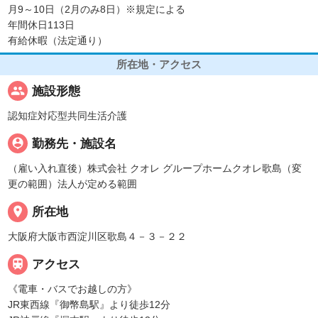
月9～10日（2月のみ8日）※規定による
年間休日113日
有給休暇（法定通り）
所在地・アクセス
people
施設形態
認知症対応型共同生活介護
person_pin
勤務先・施設名
（雇い入れ直後）株式会社 クオレ グループホームクオレ歌島（変
更の範囲）法人が定める範囲
place
所在地
大阪府大阪市西淀川区歌島４－３－２２

アクセス
《電車・バスでお越しの方》
JR東西線『御幣島駅』より徒歩12分