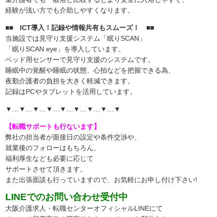
経験が浅い方でも介助しやすくなります。
■■ ICT導入！記録や情報共有もスムーズ！ ■■
当施設では見守り支援システム「眠りSCAN」
「眠りSCAN eye」を導入しています。
ベッド用センサーで見守り支援のシステムです。
睡眠中の覚醒や睡眠の状態、心拍などを把握できる為、
夜勤介護者の負担を大きく軽減できます。
記録はPCやタブレットを活用しています。
▼…▼…▼…▼…▼…▼…▼…▼…▼
【転職サポートも行ないます】
弊社の担当者が面接日の設定や条件交渉や、
就業後のフォローはもちろん、
福利厚生なども必要に応じて
サポートさせて頂きます。
また出張面談も行っていますので、
お気軽にお申し付け下さい!
LINEでのお問い合わせ受付中
大阪介護求人・転職センターオフィシャルLINEにて