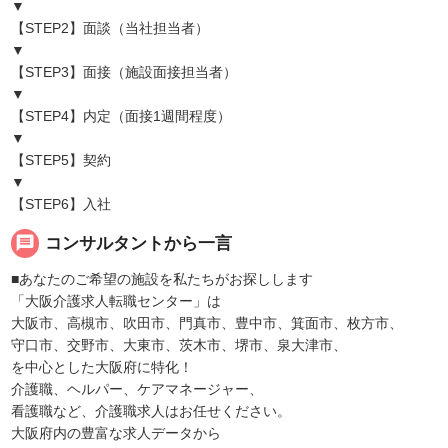
▼
【STEP2】面談（当社担当者）
▼
【STEP3】面接（施設面接担当者）
▼
【STEP4】内定（面接1週間程度）
▼
【STEP5】契約
▼
【STEP6】入社
message
コンサルタントから一言
■あなたのご希望の施設を私たちがお探しします
「大阪介護求人転職センター」は
大阪市、高槻市、吹田市、門真市、豊中市、箕面市、枚方市、
守口市、交野市、大東市、茨木市、堺市、泉大津市、
を中心とした大阪府に特化！
介護職、ヘルパー、ケアマネージャー、
看護職など、介護職求人はお任せください。
大阪府内の豊富な求人データから