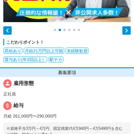


こだわりポイント！
昇給あり
月給21万円以上可能
未経験歓迎
賞与あり(年2回以上）
駅チカ
募集要項
person
雇用形態
正社員
attach_money
給与
月給 261,000円〜290,000円
※資格手当3万円～4万円、固定残業代4万940円～4万5490円を含む