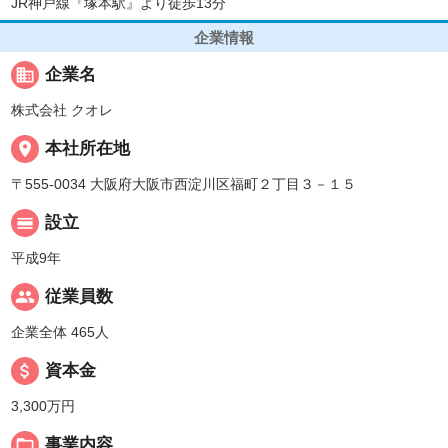
JR神戸線『塚本駅』より徒歩13分
企業情報
business
企業名
株式会社 クオレ
place
本社所在地
〒555-0034 大阪府大阪市西淀川区福町２丁目３－１５
calendar_view_day
設立
平成9年
people
従業員数
企業全体 465人
attach_money
資本金
3,300万円
folder_open
事業内容