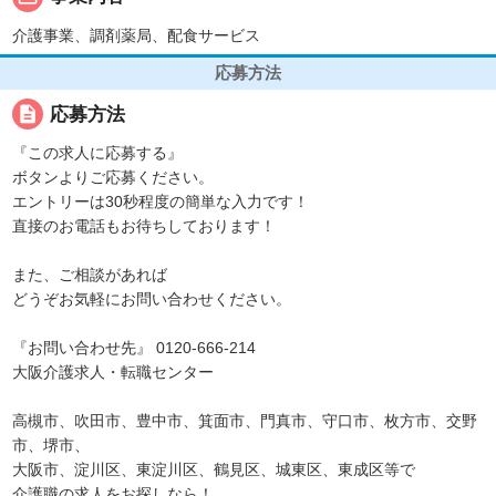
介護事業、調剤薬局、配食サービス
応募方法
description
応募方法
『この求人に応募する』
ボタンよりご応募ください。
エントリーは30秒程度の簡単な入力です！
直接のお電話もお待ちしております！
また、ご相談があれば
どうぞお気軽にお問い合わせください。
『お問い合わせ先』 0120-666-214
大阪介護求人・転職センター
高槻市、吹田市、豊中市、箕面市、門真市、守口市、枚方市、交野
市、堺市、
大阪市、淀川区、東淀川区、鶴見区、城東区、東成区等で
介護職の求人をお探しなら！