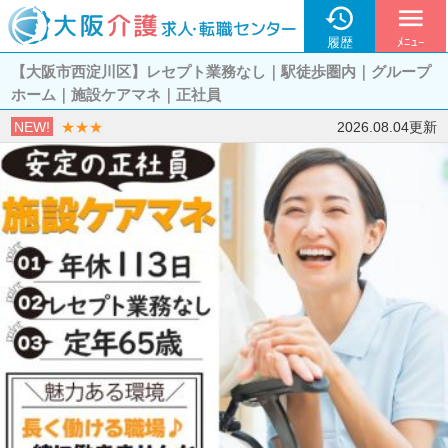

menu
履歴
ﾒﾆｭｰ
【大阪市西淀川区】レセプト業務なし｜駅徒歩圏内｜グループ
ホーム｜施設ケアマネ｜正社員
NEW!
★★★
2026.08.04更新