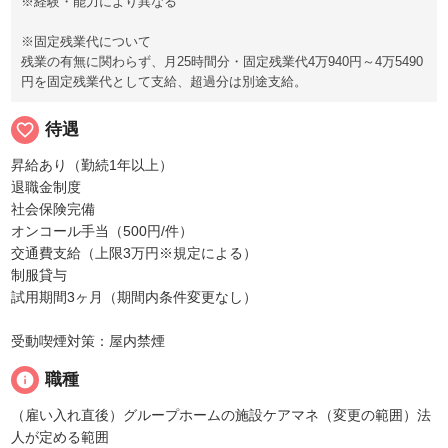
※経験・能力により異なる
※固定残業代について
残業の有無に関わらず、月25時間分・固定残業代4万940円～4万5490
円を固定残業代として支給、超過分は別途支給。
favorite_border
待遇
昇給あり（勤続1年以上）
退職金制度
社会保険完備
オンコール手当（500円/件）
交通費支給（上限3万円※規定による）
制服貸与
試用期間3ヶ月（期間内条件変更なし）
受動喫煙対策：屋内禁煙
info
職種
（雇い入れ直後）グループホームの施設ケアマネ（変更の範囲）法
人が定める範囲