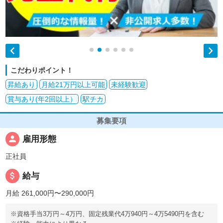


こだわりポイント！
昇給あり
月給21万円以上可能
未経験歓迎
賞与あり(年2回以上）
駅チカ
募集要項
person
雇用形態
正社員
attach_money
給与
月給 261,000円〜290,000円
※資格手当3万円～4万円、固定残業代4万940円～4万5490円を含む