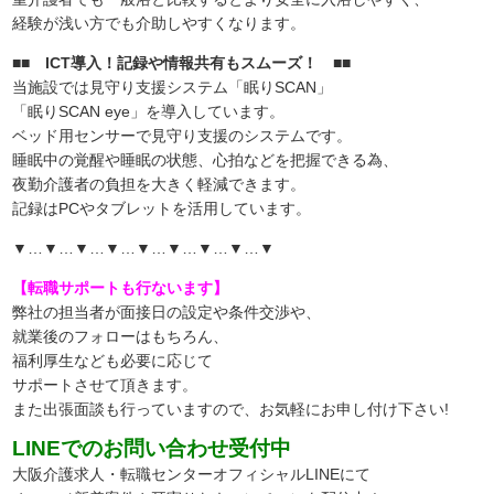
経験が浅い方でも介助しやすくなります。
■■ ICT導入！記録や情報共有もスムーズ！ ■■
当施設では見守り支援システム「眠りSCAN」
「眠りSCAN eye」を導入しています。
ベッド用センサーで見守り支援のシステムです。
睡眠中の覚醒や睡眠の状態、心拍などを把握できる為、
夜勤介護者の負担を大きく軽減できます。
記録はPCやタブレットを活用しています。
▼…▼…▼…▼…▼…▼…▼…▼…▼
【転職サポートも行ないます】
弊社の担当者が面接日の設定や条件交渉や、
就業後のフォローはもちろん、
福利厚生なども必要に応じて
サポートさせて頂きます。
また出張面談も行っていますので、
お気軽にお申し付け下さい!
LINEでのお問い合わせ受付中
大阪介護求人・転職センターオフィシャルLINEにて