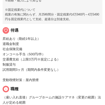
※経験・能力により異なる
※固定残業代について
残業の有無に関わらず、月25時間分・固定残業代4万940円～4万5490
円を固定残業代として支給、超過分は別途支給。
favorite_border
待遇
昇給あり（勤続1年以上）
退職金制度
社会保険完備
オンコール手当（500円/件）
交通費支給（上限3万円※規定による）
制服貸与
試用期間3ヶ月（期間内条件変更なし）
受動喫煙対策：屋内禁煙
info
職種
（雇い入れ直後）グループホームの施設ケアマネ（変更の範囲）法
人が定める範囲