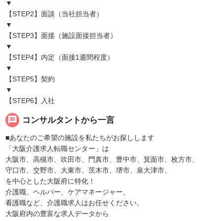
▼
【STEP2】面談（当社担当者）
▼
【STEP3】面接（施設面接担当者）
▼
【STEP4】内定（面接1週間程度）
▼
【STEP5】契約
▼
【STEP6】入社
message
コンサルタントから一言
■あなたのご希望の施設を私たちがお探しします
「大阪介護求人転職センター」は
大阪市、高槻市、吹田市、門真市、豊中市、箕面市、枚方市、
守口市、交野市、大東市、茨木市、堺市、泉大津市、
を中心とした大阪府に特化！
介護職、ヘルパー、ケアマネージャー、
看護職など、介護職求人はお任せください。
大阪府内の豊富な求人データから