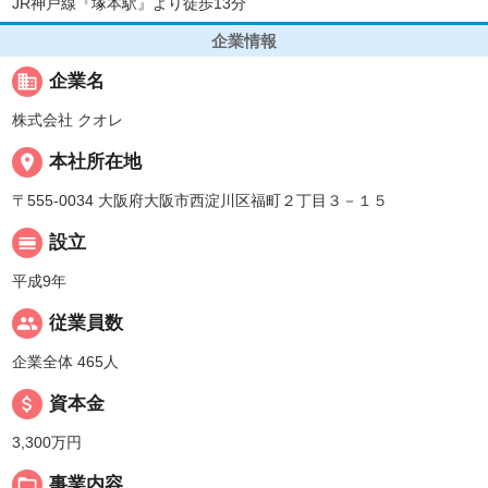
JR神戸線『塚本駅』より徒歩13分
企業情報
business
企業名
株式会社 クオレ
place
本社所在地
〒555-0034 大阪府大阪市西淀川区福町２丁目３－１５
calendar_view_day
設立
平成9年
people
従業員数
企業全体 465人
attach_money
資本金
3,300万円
folder_open
事業内容