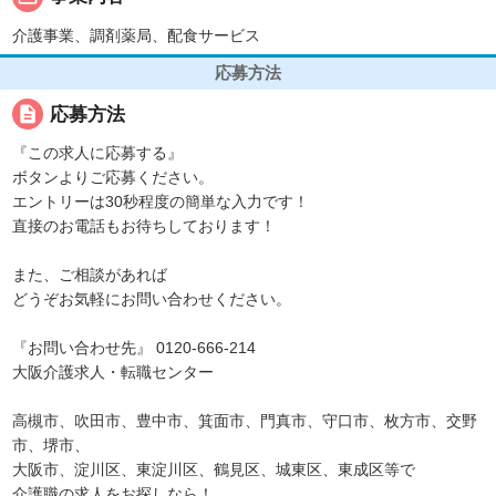
介護事業、調剤薬局、配食サービス
応募方法
description
応募方法
『この求人に応募する』
ボタンよりご応募ください。
エントリーは30秒程度の簡単な入力です！
直接のお電話もお待ちしております！
また、ご相談があれば
どうぞお気軽にお問い合わせください。
『お問い合わせ先』 0120-666-214
大阪介護求人・転職センター
高槻市、吹田市、豊中市、箕面市、門真市、守口市、枚方市、交野
市、堺市、
大阪市、淀川区、東淀川区、鶴見区、城東区、東成区等で
介護職の求人をお探しなら！