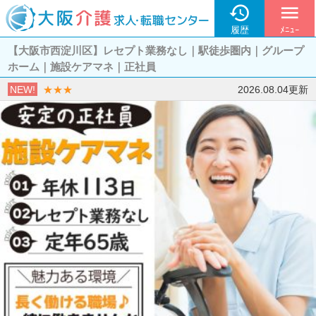

menu
履歴
ﾒﾆｭｰ
【大阪市西淀川区】レセプト業務なし｜駅徒歩圏内｜グループ
ホーム｜施設ケアマネ｜正社員
NEW!
★★★
2026.08.04更新