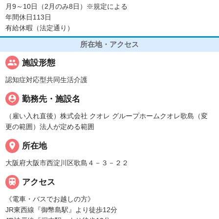
月9～10日（2月のみ8日）※規定による
年間休日113日
有給休暇（法定通り）
所在地・アクセス
people
施設形態
認知症対応型共同生活介護
person_pin
勤務先・施設名
（雇い入れ直後）株式会社 クオレ グループホームクオレ歌島（変
更の範囲）法人が定める範囲
place
所在地
大阪府大阪市西淀川区歌島４－３－２２

アクセス
《電車・バスでお越しの方》
JR東西線『御幣島駅』より徒歩12分