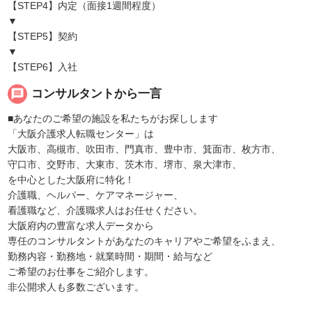
【STEP4】内定（面接1週間程度）
▼
【STEP5】契約
▼
【STEP6】入社
message
コンサルタントから一言
■あなたのご希望の施設を私たちがお探しします
「大阪介護求人転職センター」は
大阪市、高槻市、吹田市、門真市、豊中市、箕面市、枚方市、
守口市、交野市、大東市、茨木市、堺市、泉大津市、
を中心とした大阪府に特化！
介護職、ヘルパー、ケアマネージャー、
看護職など、介護職求人はお任せください。
大阪府内の豊富な求人データから
専任のコンサルタントがあなたのキャリアやご希望をふまえ、
勤務内容・勤務地・就業時間・期間・給与など
ご希望のお仕事をご紹介します。
非公開求人も多数ございます。