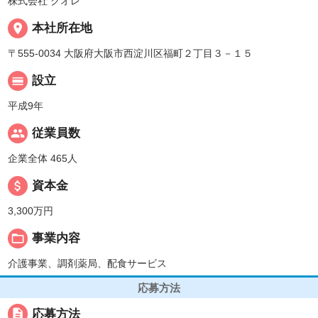
株式会社 クオレ
place
本社所在地
〒555-0034 大阪府大阪市西淀川区福町２丁目３－１５
calendar_view_day
設立
平成9年
people
従業員数
企業全体 465人
attach_money
資本金
3,300万円
folder_open
事業内容
介護事業、調剤薬局、配食サービス
応募方法
description
応募方法