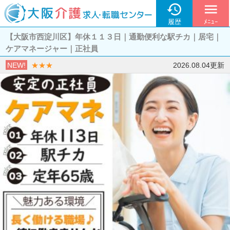

menu
履歴
ﾒﾆｭｰ
【大阪市西淀川区】年休１１３日｜通勤便利な駅チカ｜居宅｜
ケアマネージャー｜正社員
NEW!
★★★
2026.08.04更新