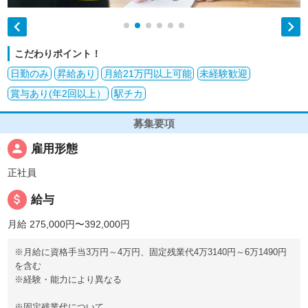


こだわりポイント！
日勤のみ
昇給あり
月給21万円以上可能
未経験歓迎
賞与あり(年2回以上）
駅チカ
募集要項
person
雇用形態
正社員
attach_money
給与
月給 275,000円〜392,000円
※月給に資格手当3万円～4万円、固定残業代4万3140円～6万1490円
を含む
※経験・能力により異なる
※固定残業代について