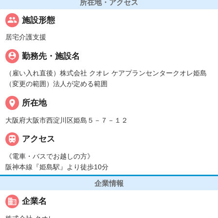
所在地・アクセス
people
施設形態
居宅介護支援
person_pin
勤務先・施設名
（雇い入れ直後）株式会社 クオレ ケアプランセンタークオレ姫島
（変更の範囲）法人が定める範囲
place
所在地
大阪府大阪市西淀川区姫島５－７－１２

アクセス
《電車・バスでお越しの方》
阪神本線『姫島駅』より徒歩10分
企業情報
business
企業名