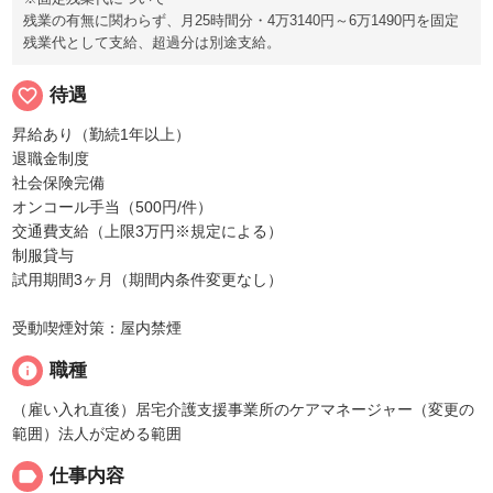
残業の有無に関わらず、月25時間分・4万3140円～6万1490円を固定
残業代として支給、超過分は別途支給。
favorite_border
待遇
昇給あり（勤続1年以上）
退職金制度
社会保険完備
オンコール手当（500円/件）
交通費支給（上限3万円※規定による）
制服貸与
試用期間3ヶ月（期間内条件変更なし）
受動喫煙対策：屋内禁煙
info
職種
（雇い入れ直後）居宅介護支援事業所のケアマネージャー（変更の
範囲）法人が定める範囲
label
仕事内容