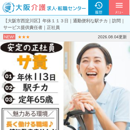

menu
履歴
ﾒﾆｭｰ
【大阪市西淀川区】年休１１３日｜通勤便利な駅チカ｜訪問｜
サービス提供責任者｜正社員
NEW!
★★★
2026.08.04更新