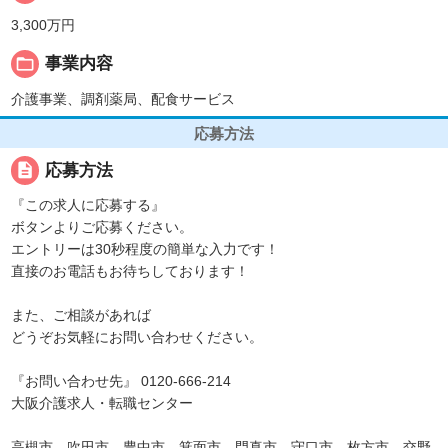
3,300万円
folder_open
事業内容
介護事業、調剤薬局、配食サービス
応募方法
description
応募方法
『この求人に応募する』
ボタンよりご応募ください。
エントリーは30秒程度の簡単な入力です！
直接のお電話もお待ちしております！
また、ご相談があれば
どうぞお気軽にお問い合わせください。
『お問い合わせ先』 0120-666-214
大阪介護求人・転職センター
高槻市、吹田市、豊中市、箕面市、門真市、守口市、枚方市、交野