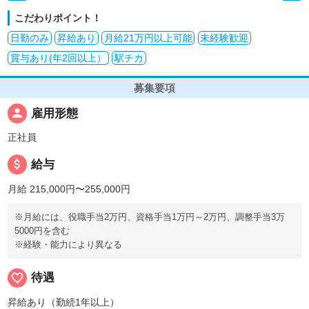
こだわりポイント！
日勤のみ
昇給あり
月給21万円以上可能
未経験歓迎
賞与あり(年2回以上）
駅チカ
募集要項
person
雇用形態
正社員
attach_money
給与
月給 215,000円〜255,000円
※月給には、役職手当2万円、資格手当1万円～2万円、調整手当3万
5000円を含む
※経験・能力により異なる
favorite_border
待遇
昇給あり（勤続1年以上）