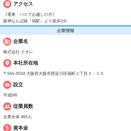

アクセス
《電車・バスでお越しの方》
阪神なんば線『福駅』より徒歩2分
企業情報
business
企業名
株式会社 クオレ
place
本社所在地
〒555-0034 大阪府大阪市西淀川区福町２丁目３－１５
calendar_view_day
設立
平成9年
people
従業員数
企業全体 465人
attach_money
資本金