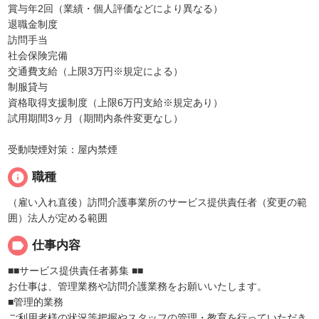
賞与年2回（業績・個人評価などにより異なる）
退職金制度
訪問手当
社会保険完備
交通費支給（上限3万円※規定による）
制服貸与
資格取得支援制度（上限6万円支給※規定あり）
試用期間3ヶ月（期間内条件変更なし）
受動喫煙対策：屋内禁煙
info
職種
（雇い入れ直後）訪問介護事業所のサービス提供責任者（変更の範
囲）法人が定める範囲
label
仕事内容
■■サービス提供責任者募集 ■■
お仕事は、管理業務や訪問介護業務をお願いいたします。
■管理的業務
ご利用者様の状況等把握やスタッフの管理・教育を行っていただき