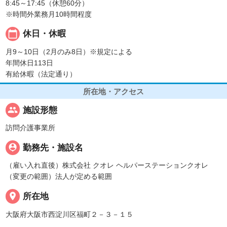
8:45～17:45（休憩60分）
※時間外業務月10時間程度
calendar_today
休日・休暇
月9～10日（2月のみ8日）※規定による
年間休日113日
有給休暇（法定通り）
所在地・アクセス
people
施設形態
訪問介護事業所
person_pin
勤務先・施設名
（雇い入れ直後）株式会社 クオレ ヘルパーステーションクオレ
（変更の範囲）法人が定める範囲
place
所在地
大阪府大阪市西淀川区福町２－３－１５