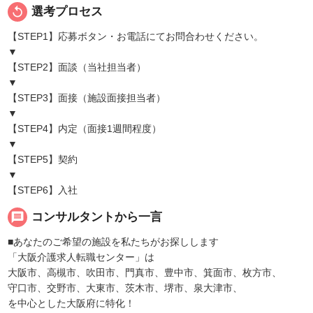
replay
選考プロセス
【STEP1】応募ボタン・お電話にてお問合わせください。
▼
【STEP2】面談（当社担当者）
▼
【STEP3】面接（施設面接担当者）
▼
【STEP4】内定（面接1週間程度）
▼
【STEP5】契約
▼
【STEP6】入社
message
コンサルタントから一言
■あなたのご希望の施設を私たちがお探しします
「大阪介護求人転職センター」は
大阪市、高槻市、吹田市、門真市、豊中市、箕面市、枚方市、
守口市、交野市、大東市、茨木市、堺市、泉大津市、
を中心とした大阪府に特化！