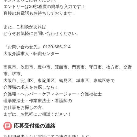
エントリーは30秒程度の簡単な入力です！
直接のお電話もお待ちしております！
また、ご相談があれば
どうぞお気軽にお問い合わせください。
『お問い合わせ先』 0120-666-214
大阪介護求人・転職センター
高槻市、吹田市、豊中市、箕面市、門真市、守口市、枚方市、交野
市、堺市、
大阪市、淀川区、東淀川区、鶴見区、城東区、東成区等で
介護職の求人をお探しなら！
介護職・へルパー・ケアマネージャー・介護福祉士
理学療法士・作業療法士・看護師の
お仕事をお探しの方、
まずは、お気軽にご相談ください！
chat
応募受付後の連絡
採用担当者よりお電話にてご連絡を致します。