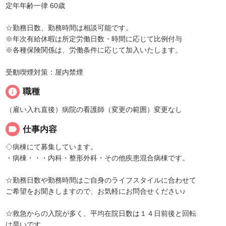
定年年齢一律 60歳
☆勤務日数、勤務時間は相談可能です。
※年次有給休暇は所定労働日数・時間に応じて比例付与
※各種保険関係は、労働条件に応じて加入いたします。
受動喫煙対策：屋内禁煙
info
職種
（雇い入れ直後）病院の看護師（変更の範囲）変更なし
label
仕事内容
◇病棟にて募集しています。
・病棟・・・内科・整形外科・その他疾患混合病棟です。
☆勤務日数や勤務時間はご自身のライフスタイルに合わせて
ご希望をお聞きしますので、お気軽にお問合せください♪
☆救急からの入院が多く、平均在院日数は１４日前後と回転
は早いです。