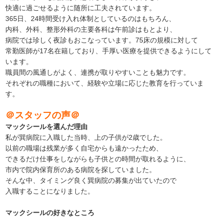
快適に過ごせるように随所に工夫されています。
365日、24時間受け入れ体制としているのはもちろん、
内科、外科、整形外科の主要各科は午前診はもとより、
病院では珍しく夜診もおこなっています。75床の規模に対して
常勤医師が17名在籍しており、手厚い医療を提供できるようにして
います。
職員間の風通しがよく、連携が取りやすいことも魅力です。
それぞれの職種において、経験や立場に応じた教育を行っていま
す。
＠スタッフの声＠
マックシールを選んだ理由
私が巽病院に入職した当時、上の子供が2歳でした。
以前の職場は残業が多く自宅からも遠かったため、
できるだけ仕事をしながらも子供との時間が取れるように、
市内で院内保育所のある病院を探していました。
そんな中、タイミング良く巽病院の募集が出ていたので
入職することになりました。
マックシールの好きなところ