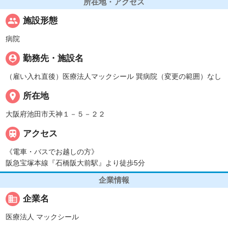
所在地・アクセス
people
施設形態
病院
person_pin
勤務先・施設名
（雇い入れ直後）医療法人マックシール 巽病院（変更の範囲）なし
place
所在地
大阪府池田市天神１－５－２２

アクセス
《電車・バスでお越しの方》
阪急宝塚本線『石橋阪大前駅』より徒歩5分
企業情報
business
企業名
医療法人 マックシール