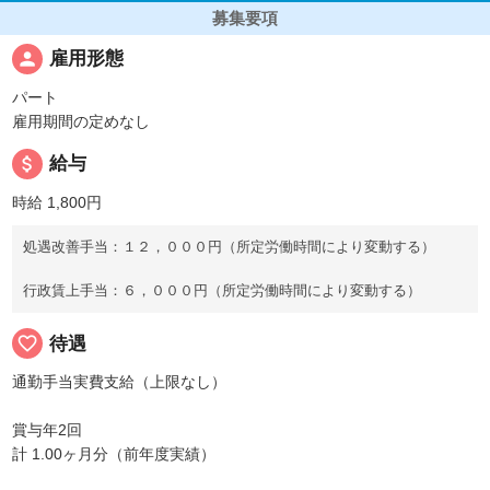
募集要項
person
雇用形態
パート
雇用期間の定めなし
attach_money
給与
時給 1,800円
処遇改善手当：１２，０００円（所定労働時間により変動する）
行政賃上手当：６，０００円（所定労働時間により変動する）
favorite_border
待遇
通勤手当実費支給（上限なし）
賞与年2回
計 1.00ヶ月分（前年度実績）