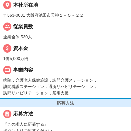
place
本社所在地
〒563-0031 大阪府池田市天神１－５－２２
people
従業員数
企業全体 530人
attach_money
資本金
1億5,000万円
folder_open
事業内容
病院，介護老人保健施設，訪問介護ステーション，
訪問看護ステーション，通所リハビリテーション，
訪問リハビリテーション，居宅支援
応募方法
description
応募方法
『この求人に応募する』
ボタンよりご応募ください。