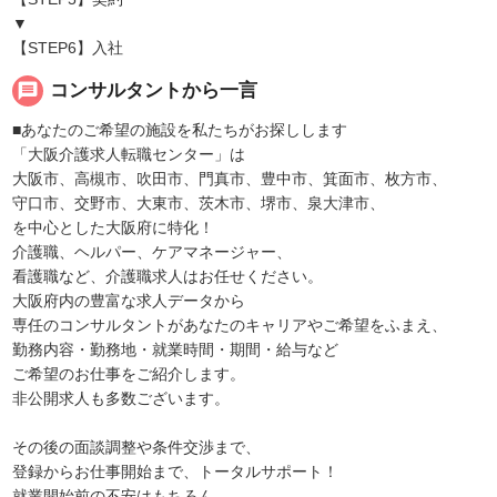
▼
【STEP6】入社
message
コンサルタントから一言
■あなたのご希望の施設を私たちがお探しします
「大阪介護求人転職センター」は
大阪市、高槻市、吹田市、門真市、豊中市、箕面市、枚方市、
守口市、交野市、大東市、茨木市、堺市、泉大津市、
を中心とした大阪府に特化！
介護職、ヘルパー、ケアマネージャー、
看護職など、介護職求人はお任せください。
大阪府内の豊富な求人データから
専任のコンサルタントがあなたのキャリアやご希望をふまえ、
勤務内容・勤務地・就業時間・期間・給与など
ご希望のお仕事をご紹介します。
非公開求人も多数ございます。
その後の面談調整や条件交渉まで、
登録からお仕事開始まで、トータルサポート！
就業開始前の不安はもちろん、