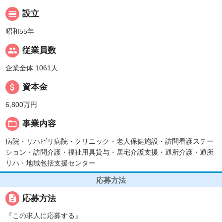
calendar_view_day
設立
昭和55年
people
従業員数
企業全体 1061人
attach_money
資本金
6,800万円
folder_open
事業内容
病院・リハビリ病院・クリニック・老人保健施設・訪問看護ステー
ション・訪問介護・福祉用具貸与・居宅介護支援・通所介護・通所
リハ・地域包括支援センター
応募方法
description
応募方法
『この求人に応募する』