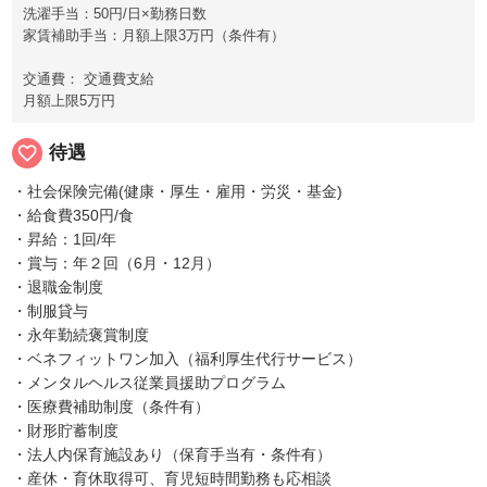
洗濯手当：50円/日×勤務日数
家賃補助手当：月額上限3万円（条件有）
交通費： 交通費支給
月額上限5万円
favorite_border
待遇
・社会保険完備(健康・厚生・雇用・労災・基金)
・給食費350円/食
・昇給：1回/年
・賞与：年２回（6月・12月）
・退職金制度
・制服貸与
・永年勤続褒賞制度
・ベネフィットワン加入（福利厚生代行サービス）
・メンタルヘルス従業員援助プログラム
・医療費補助制度（条件有）
・財形貯蓄制度
・法人内保育施設あり（保育手当有・条件有）
・産休・育休取得可、育児短時間勤務も応相談