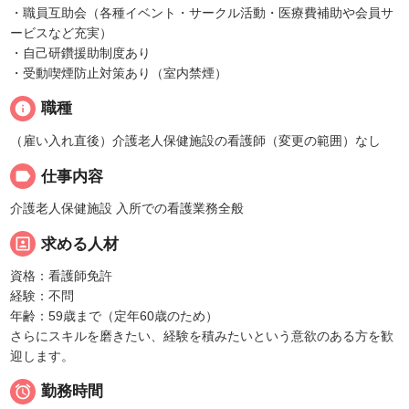
・職員互助会（各種イベント・サークル活動・医療費補助や会員サ
ービスなど充実）
・自己研鑽援助制度あり
・受動喫煙防止対策あり（室内禁煙）
info
職種
（雇い入れ直後）介護老人保健施設の看護師（変更の範囲）なし
label
仕事内容
介護老人保健施設 入所での看護業務全般
portrait
求める人材
資格：看護師免許
経験：不問
年齢：59歳まで（定年60歳のため）
さらにスキルを磨きたい、経験を積みたいという意欲のある方を歓
迎します。

勤務時間