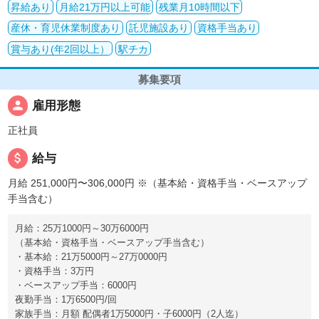
昇給あり
月給21万円以上可能
残業月10時間以下
産休・育児休業制度あり
託児施設あり
資格手当あり
賞与あり(年2回以上）
駅チカ
募集要項
person
雇用形態
正社員
attach_money
給与
月給 251,000円〜306,000円
※（基本給・資格手当・ベースアップ
手当含む）
月給：25万1000円～30万6000円
（基本給・資格手当・ベースアップ手当含む）
・基本給：21万5000円～27万0000円
・資格手当：3万円
・ベースアップ手当：6000円
夜勤手当：1万6500円/回
家族手当：月額 配偶者1万5000円・子6000円（2人迄）