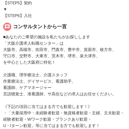
【STEP5】契約
▼
【STEP6】入社
message
コンサルタントから一言
■あなたのご希望の施設を私たちがお探しします
「大阪介護求人転職センター」は
大阪市、高槻市、吹田市、門真市、豊中市、箕面市、枚方市、
守口市、交野市、大東市、茨木市、堺市、泉大津市、
を中心とした大阪府に特化！
介護職、理学療法士、介護スタッフ
作業療法士、デイサービス、看護助手、
看護師、ケアマネージャー
言語聴覚士、准看護師、サ高住などの求人はお任せください。
《下記の項目に当てはまる方でも歓迎します！》
・「大量採用中・未経験者歓迎・無資格者歓迎・主婦、主夫歓迎・
経験者歓迎・Wワーク歓迎・ブランクあり歓迎・
U・Iターン歓迎」等に当てはまる方でも歓迎します！