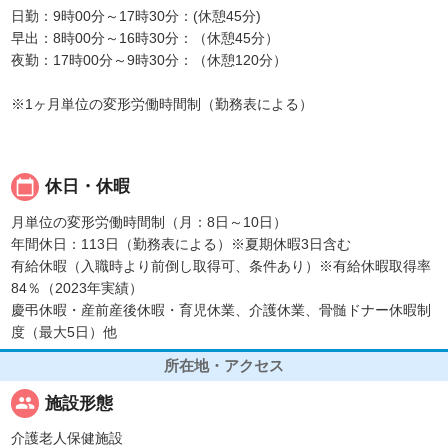
日勤：9時00分～17時30分：(休憩45分)
早出：8時00分～16時30分：（休憩45分）
夜勤：17時00分～9時30分：（休憩120分）
※1ヶ月単位の変形労働時間制（勤務表による）
calendar_today
休日・休暇
月単位の変形労働時間制（月：8日～10日）
年間休日：113日（勤務表による）※夏期休暇3日含む
有給休暇（入職時より前倒し取得可、条件あり）※有給休暇取得率
84％（2023年実績）
慶弔休暇・産前産後休暇・育児休業、介護休業、骨髄ドナー休暇制
度（最大5日）他
所在地・アクセス
people
施設形態
介護老人保健施設