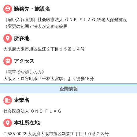
person_pin
勤務先・施設名
（雇い入れ直後）社会医療法人 ＯＮＥ ＦＬＡＧ 牧老人保健施設
（変更の範囲）法人が定める範囲
place
所在地
大阪府大阪市旭区生江２丁目１５番１４号

アクセス
《電車でお越しの方》
大阪メトロ谷町線『千林大宮駅』より徒歩15分
企業情報
business
企業名
社会医療法人 ＯＮＥ ＦＬＡＧ
place
本社所在地
〒535-0022 大阪府大阪市旭区新森７丁目１０番２８号