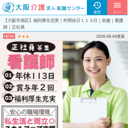

menu
履歴
ﾒﾆｭｰ
【大阪市旭区】福利厚生充実｜年間休日１１３日｜老健｜看護
師｜正社員
NEW!
★★★
2026.08.04更新