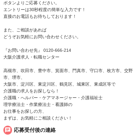
ボタンよりご応募ください。
エントリーは30秒程度の簡単な入力です！
直接のお電話もお待ちしております！
また、ご相談があれば
どうぞお気軽にお問い合わせください。
『お問い合わせ先』 0120-666-214
大阪介護求人・転職センター
高槻市、吹田市、豊中市、箕面市、門真市、守口市、枚方市、交野
市、堺市、
大阪市、淀川区、東淀川区、鶴見区、城東区、東成区等で
介護職の求人をお探しなら！
介護職・へルパー・ケアマネージャー・介護福祉士
理学療法士・作業療法士・看護師の
お仕事をお探しの方、
まずは、お気軽にご相談ください！
chat
応募受付後の連絡