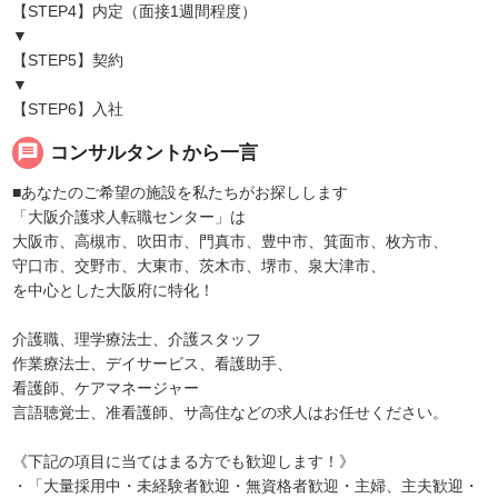
【STEP4】内定（面接1週間程度）
▼
【STEP5】契約
▼
【STEP6】入社
message
コンサルタントから一言
■あなたのご希望の施設を私たちがお探しします
「大阪介護求人転職センター」は
大阪市、高槻市、吹田市、門真市、豊中市、箕面市、枚方市、
守口市、交野市、大東市、茨木市、堺市、泉大津市、
を中心とした大阪府に特化！
介護職、理学療法士、介護スタッフ
作業療法士、デイサービス、看護助手、
看護師、ケアマネージャー
言語聴覚士、准看護師、サ高住などの求人はお任せください。
《下記の項目に当てはまる方でも歓迎します！》
・「大量採用中・未経験者歓迎・無資格者歓迎・主婦、主夫歓迎・