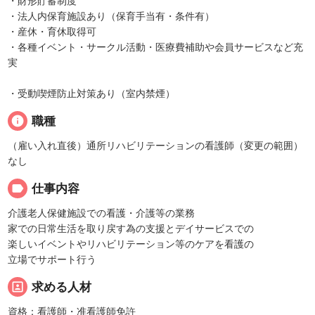
・財形貯蓄制度
・法人内保育施設あり（保育手当有・条件有）
・産休・育休取得可
・各種イベント・サークル活動・医療費補助や会員サービスなど充
実
・受動喫煙防止対策あり（室内禁煙）
info
職種
（雇い入れ直後）通所リハビリテーションの看護師（変更の範囲）
なし
label
仕事内容
介護老人保健施設での看護・介護等の業務
家での日常生活を取り戻す為の支援とデイサービスでの
楽しいイベントやリハビリテーション等のケアを看護の
立場でサポート行う
portrait
求める人材
資格：看護師・准看護師免許