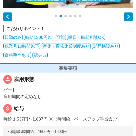


こだわりポイント！
日勤のみ
時給1300円以上可能
曜日・時間相談OK
残業月10時間以下
産休・育児休業制度あり
託児施設あり
資格手当あり
駅チカ
募集要項
person
雇用形態
パート
雇用期間の定めなし
attach_money
給与
時給 1,537円〜1,837円
※（時間給・ベースアップ手当含む）
・看護師時間給：1600円～1800円