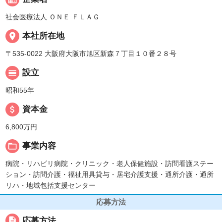
社会医療法人 ＯＮＥ ＦＬＡＧ
place
本社所在地
〒535-0022 大阪府大阪市旭区新森７丁目１０番２８号
calendar_view_day
設立
昭和55年
attach_money
資本金
6,800万円
folder_open
事業内容
病院・リハビリ病院・クリニック・老人保健施設・訪問看護ステー
ション・訪問介護・福祉用具貸与・居宅介護支援・通所介護・通所
リハ・地域包括支援センター
応募方法
description
応募方法