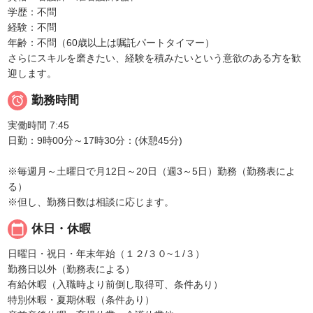
学歴：不問
経験：不問
年齢：不問（60歳以上は嘱託パートタイマー）
さらにスキルを磨きたい、経験を積みたいという意欲のある方を歓
迎します。

勤務時間
実働時間 7:45
日勤：9時00分～17時30分：(休憩45分)
※毎週月～土曜日で月12日～20日（週3～5日）勤務（勤務表によ
る）
※但し、勤務日数は相談に応じます。
calendar_today
休日・休暇
日曜日・祝日・年末年始（１２/３０~１/３）
勤務日以外（勤務表による）
有給休暇（入職時より前倒し取得可、条件あり）
特別休暇・夏期休暇（条件あり）