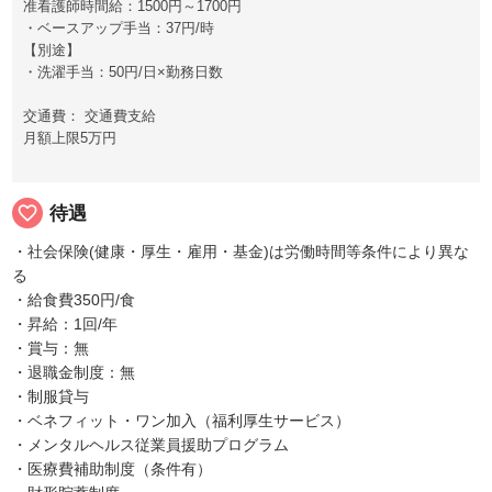
准看護師時間給：1500円～1700円
・ベースアップ手当：37円/時
【別途】
・洗濯手当：50円/日×勤務日数
交通費： 交通費支給
月額上限5万円
favorite_border
待遇
・社会保険(健康・厚生・雇用・基金)は労働時間等条件により異な
る
・給食費350円/食
・昇給：1回/年
・賞与：無
・退職金制度：無
・制服貸与
・ベネフィット・ワン加入（福利厚生サービス）
・メンタルヘルス従業員援助プログラム
・医療費補助制度（条件有）