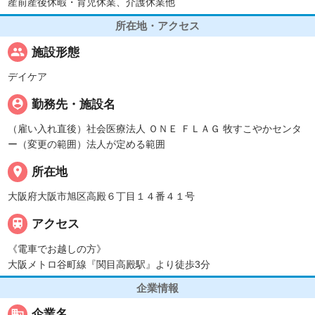
産前産後休暇・育児休業、介護休業他
所在地・アクセス
people
施設形態
デイケア
person_pin
勤務先・施設名
（雇い入れ直後）社会医療法人 ＯＮＥ ＦＬＡＧ 牧すこやかセンタ
ー（変更の範囲）法人が定める範囲
place
所在地
大阪府大阪市旭区高殿６丁目１４番４１号

アクセス
《電車でお越しの方》
大阪メトロ谷町線『関目高殿駅』より徒歩3分
企業情報
business
企業名