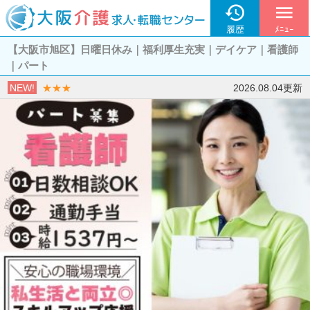

menu
履歴
ﾒﾆｭｰ
【大阪市旭区】日曜日休み｜福利厚生充実｜デイケア｜看護師
｜パート
NEW!
★★★
2026.08.04更新