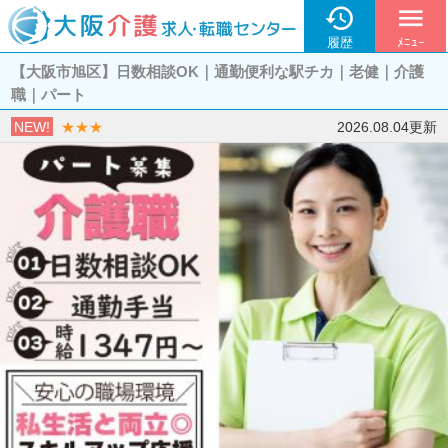

menu
履歴
ﾒﾆｭｰ
【大阪市旭区】日数相談OK｜通勤便利な駅チカ｜老健｜介護
職｜パート
NEW!
★★★
2026.08.04更新