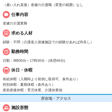
（雇い入れ直後）老健の介護職（変更の範囲）なし
label
仕事内容
老健の介護業務
portrait
求める人材
経験：不問（介護老人保健施設での経験があれば尚良し）

勤務時間
日勤：9時00分～17時30分：(休憩45分)
calendar_today
休日・休暇
有給休暇（入職時より前倒し取得可、条件あり）
特別休暇・夏期休暇（条件あり）
産前産後休暇・育児休業、介護休業他
所在地・アクセス
people
施設形態