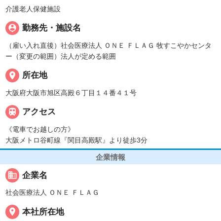
介護老人保健施設
person_pin
勤務先・施設名
（雇い入れ直後）社会医療法人 ＯＮＥ ＦＬＡＧ 牧すこやかセンタ
ー（変更の範囲）法人が定める範囲
place
所在地
大阪府大阪市旭区高殿６丁目１４番４１号

アクセス
《電車でお越しの方》
大阪メトロ谷町線『関目高殿駅』より徒歩3分
企業情報
business
企業名
社会医療法人 ＯＮＥ ＦＬＡＧ
place
本社所在地