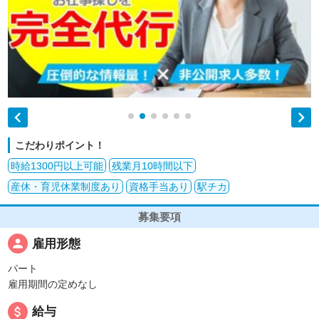


こだわりポイント！
時給1300円以上可能
残業月10時間以下
産休・育児休業制度あり
資格手当あり
駅チカ
募集要項
person
雇用形態
パート
雇用期間の定めなし
attach_money
給与