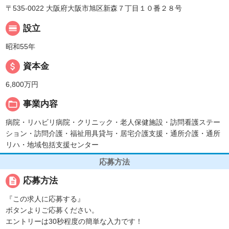
〒535-0022 大阪府大阪市旭区新森７丁目１０番２８号
calendar_view_day
設立
昭和55年
attach_money
資本金
6,800万円
folder_open
事業内容
病院・リハビリ病院・クリニック・老人保健施設・訪問看護ステー
ション・訪問介護・福祉用具貸与・居宅介護支援・通所介護・通所
リハ・地域包括支援センター
応募方法
description
応募方法
『この求人に応募する』
ボタンよりご応募ください。
エントリーは30秒程度の簡単な入力です！