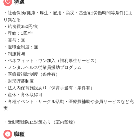
favorite_border
待遇
・社会保険(健康・厚生・雇用・労災・基金)は労働時間等条件によ
り異なる
・給食費350円/食
・昇給：1回/年
・賞与：無
・退職金制度：無
・制服貸与
・ベネフィット・ワン加入（福利厚生サービス）
・メンタルヘルス従業員援助プログラム
・医療費補助制度（条件有）
・財形貯蓄制度
・法人内保育施設あり（保育手当有・条件有）
・産休・育休取得可
・各種イベント・サークル活動・医療費補助や会員サービスなど充
実
・受動喫煙防止対策あり（室内禁煙）
info
職種