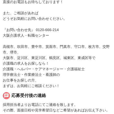
直接のお電話もお待ちしております！
また、ご相談があれば
どうぞお気軽にお問い合わせください。
『お問い合わせ先』 0120-666-214
大阪介護求人・転職センター
高槻市、吹田市、豊中市、箕面市、門真市、守口市、枚方市、交野
市、堺市、
大阪市、淀川区、東淀川区、鶴見区、城東区、東成区等で
介護職の求人をお探しなら！
介護職・へルパー・ケアマネージャー・介護福祉士
理学療法士・作業療法士・看護師の
お仕事をお探しの方、
まずは、お気軽にご相談ください！
chat
応募受付後の連絡
採用担当者よりお電話にてご連絡を致します。
その際、面接日程や見学希望日などご希望があればお伝え下さい。