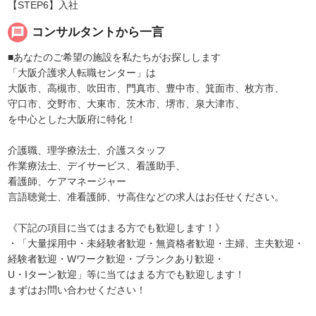
【STEP6】入社
message
コンサルタントから一言
■あなたのご希望の施設を私たちがお探しします
「大阪介護求人転職センター」は
大阪市、高槻市、吹田市、門真市、豊中市、箕面市、枚方市、
守口市、交野市、大東市、茨木市、堺市、泉大津市、
を中心とした大阪府に特化！
介護職、理学療法士、介護スタッフ
作業療法士、デイサービス、看護助手、
看護師、ケアマネージャー
言語聴覚士、准看護師、サ高住などの求人はお任せください。
《下記の項目に当てはまる方でも歓迎します！》
・「大量採用中・未経験者歓迎・無資格者歓迎・主婦、主夫歓迎・
経験者歓迎・Wワーク歓迎・ブランクあり歓迎・
U・Iターン歓迎」等に当てはまる方でも歓迎します！
まずはお問い合わせください！