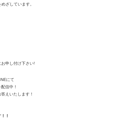
の実現をめざしています。
、
にお申し付け下さい!
NEにて
を配信中！
お答えいたします！
。
す！！