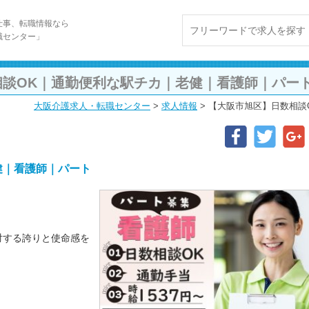
仕事、転職情報なら
職センター」
相談OK｜通勤便利な駅チカ｜老健｜看護師｜パー
大阪介護求人・転職センター
>
求人情報
>
【大阪市旭区】日数相談
健｜看護師｜パート
対する誇りと使命感を