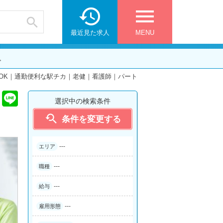

menu

最近見た求人
MENU
ト
OK｜通勤便利な駅チカ｜老健｜看護師｜パート
選択中の検索条件

条件を変更する
---
エリア
---
職種
---
給与
---
雇用形態