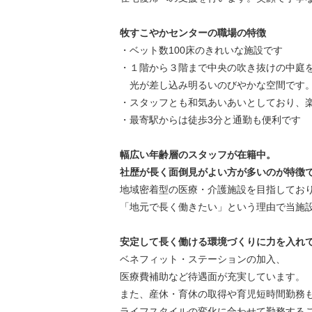
牧すこやかセンターの職場の特徴
・ベット数100床のきれいな施設です
・１階から３階まで中央の吹き抜けの中庭
光が差し込み明るいのびやかな空間です
・スタッフとも和気あいあいとしており、
・最寄駅からは徒歩3
分と通勤も便利です
幅広い年齢層のスタッフが在籍中。
社歴が長く面倒見がよい方が多いのが特徴
地域密着型の医療・介護施設を目指してお
「地元で長く働きたい」という理由で当施
安定して長く働ける環境づくりに力を入れ
ベネフィット・ステーションの加入、
医療費補助など待遇面が充実しています。
また、産休・育休の取得や育児短時間勤務
ライフスタイルの変化に合わせて勤務する