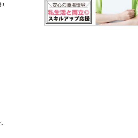
場！
。
す。