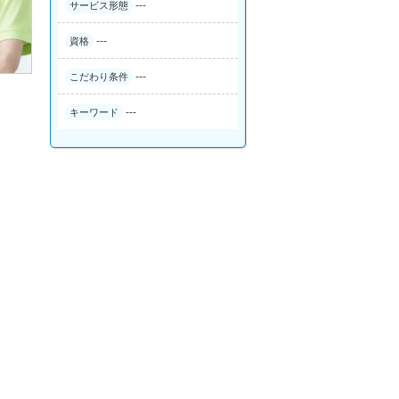
---
サービス形態
---
資格
---
こだわり条件
---
キーワード