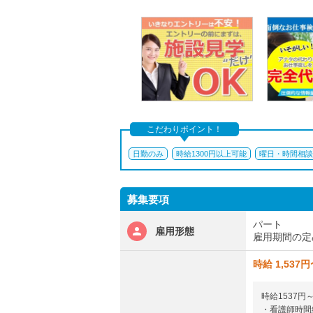
こだわりポイント！
日勤のみ
時給1300円以上可能
曜日・時間相談
募集要項
パート
雇用形態
雇用期間の定
時給 1,537円
時給1537
・看護師時間給