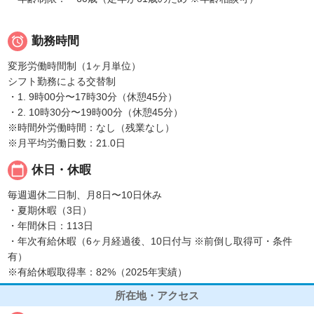

勤務時間
変形労働時間制（1ヶ月単位）
シフト勤務による交替制
・1. 9時00分〜17時30分（休憩45分）
・2. 10時30分〜19時00分（休憩45分）
※時間外労働時間：なし（残業なし）
※月平均労働日数：21.0日
calendar_today
休日・休暇
毎週週休二日制、月8日〜10日休み
・夏期休暇（3日）
・年間休日：113日
・年次有給休暇（6ヶ月経過後、10日付与 ※前倒し取得可・条件
有）
※有給休暇取得率：82%（2025年実績）
所在地・アクセス