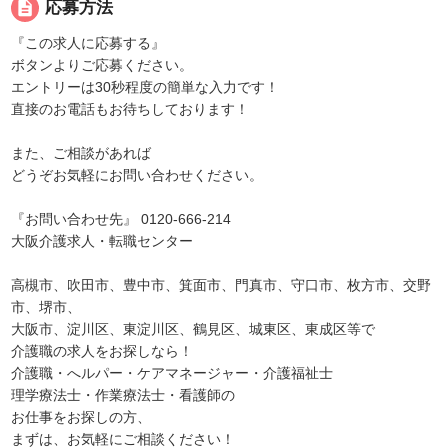
description
応募方法
『この求人に応募する』
ボタンよりご応募ください。
エントリーは30秒程度の簡単な入力です！
直接のお電話もお待ちしております！
また、ご相談があれば
どうぞお気軽にお問い合わせください。
『お問い合わせ先』 0120-666-214
大阪介護求人・転職センター
高槻市、吹田市、豊中市、箕面市、門真市、守口市、枚方市、交野
市、堺市、
大阪市、淀川区、東淀川区、鶴見区、城東区、東成区等で
介護職の求人をお探しなら！
介護職・へルパー・ケアマネージャー・介護福祉士
理学療法士・作業療法士・看護師の
お仕事をお探しの方、
まずは、お気軽にご相談ください！