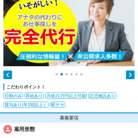


こだわりポイント！
日勤のみ
昇給あり
月給21万円以上可能
託児施設あり
賞与あり(年2回以上）
駅チカ
募集要項
person
雇用形態