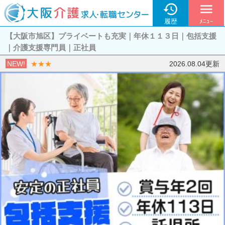

menu
履歴
ﾒﾆｭｰ
【大阪市旭区】プライベートも充実｜年休１１３日｜包括支援
｜介護支援専門員｜正社員
NEW!
★★★
2026.08.04更新