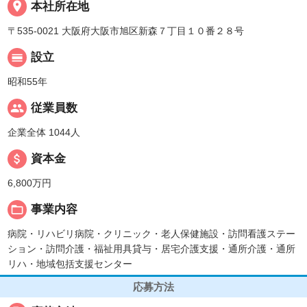
place
本社所在地
〒535-0021 大阪府大阪市旭区新森７丁目１０番２８号
calendar_view_day
設立
昭和55年
people
従業員数
企業全体 1044人
attach_money
資本金
6,800万円
folder_open
事業内容
病院・リハビリ病院・クリニック・老人保健施設・訪問看護ステー
ション・訪問介護・福祉用具貸与・居宅介護支援・通所介護・通所
リハ・地域包括支援センター
応募方法