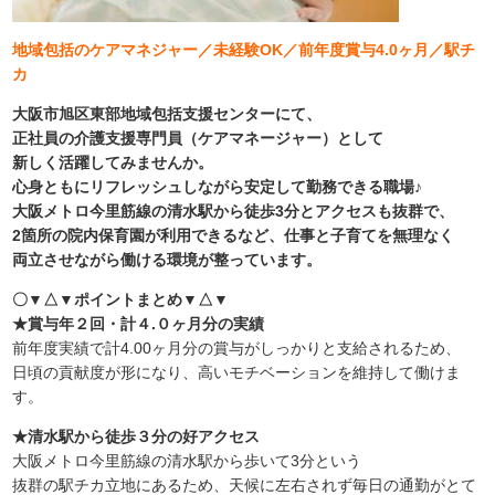
地域包括のケアマネジャー／未経験OK／前年度賞与4.0ヶ月／駅チ
カ
大阪市旭区東部地域包括支援センターにて、
正社員の介護支援専門員（ケアマネージャー）として
新しく活躍してみませんか。
心身ともにリフレッシュしながら安定して勤務できる職場♪
大阪メトロ今里筋線の清水駅から徒歩3分とアクセスも抜群で、
2箇所の院内保育園が利用できるなど、仕事と子育てを無理なく
両立させながら働ける環境が整っています。
〇▼△▼ポイントまとめ▼△▼
★賞与年２回・計４.０ヶ月分の実績
前年度実績で計4.00ヶ月分の賞与がしっかりと支給されるため、
日頃の貢献度が形になり、高いモチベーションを維持して働けま
す。
★清水駅から徒歩３分の好アクセス
大阪メトロ今里筋線の清水駅から歩いて3分という
抜群の駅チカ立地にあるため、天候に左右されず毎日の通勤がとて