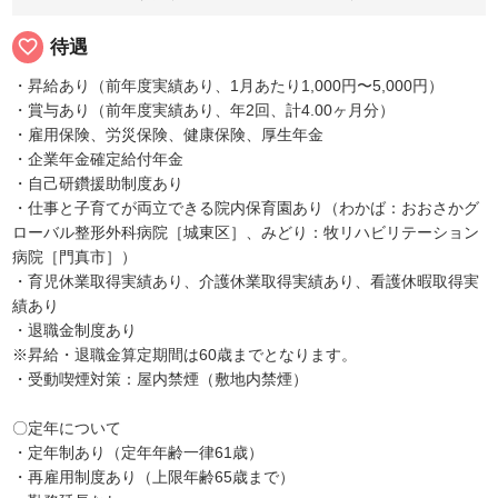
favorite_border
待遇
・昇給あり（前年度実績あり、1月あたり1,000円〜5,000円）
・賞与あり（前年度実績あり、年2回、計4.00ヶ月分）
・雇用保険、労災保険、健康保険、厚生年金
・企業年金確定給付年金
・自己研鑽援助制度あり
・仕事と子育てが両立できる院内保育園あり（わかば：おおさかグ
ローバル整形外科病院［城東区］、みどり：牧リハビリテーション
病院［門真市］）
・育児休業取得実績あり、介護休業取得実績あり、看護休暇取得実
績あり
・退職金制度あり
※昇給・退職金算定期間は60歳までとなります。
・受動喫煙対策：屋内禁煙（敷地内禁煙）
〇定年について
・定年制あり（定年年齢一律61歳）
・再雇用制度あり（上限年齢65歳まで）