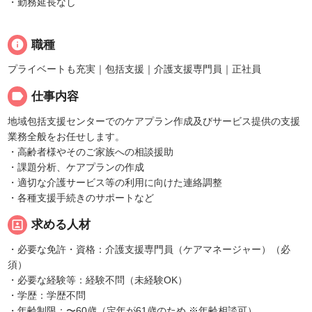
・勤務延長なし
info
職種
プライベートも充実｜包括支援｜介護支援専門員｜正社員
label
仕事内容
地域包括支援センターでのケアプラン作成及びサービス提供の支援
業務全般をお任せします。
・高齢者様やそのご家族への相談援助
・課題分析、ケアプランの作成
・適切な介護サービス等の利用に向けた連絡調整
・各種支援手続きのサポートなど
portrait
求める人材
・必要な免許・資格：介護支援専門員（ケアマネージャー）（必
須）
・必要な経験等：経験不問（未経験OK）
・学歴：学歴不問
・年齢制限：〜60歳（定年が61歳のため ※年齢相談可）