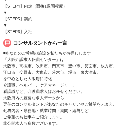
【STEP4】内定（面接1週間程度）
▼
【STEP5】契約
▼
【STEP6】入社
message
コンサルタントから一言
■あなたのご希望の施設を私たちがお探しします
「大阪介護求人転職センター」は
大阪市、高槻市、吹田市、門真市、豊中市、箕面市、枚方市、
守口市、交野市、大東市、茨木市、堺市、泉大津市、
を中心とした大阪府に特化！
介護職、ヘルパー、ケアマネージャー、
看護職など、介護職求人はお任せください。
大阪府内の豊富な求人データから
専任のコンサルタントがあなたのキャリアやご希望をふまえ、
勤務内容・勤務地・就業時間・期間・給与など
ご希望のお仕事をご紹介します。
非公開求人も多数ございます。