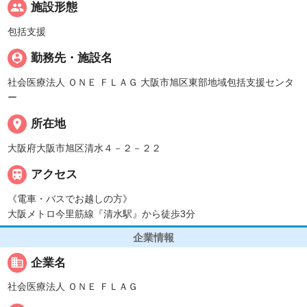
people
施設形態
包括支援
person_pin
勤務先・施設名
社会医療法人 ＯＮＥ ＦＬＡＧ 大阪市旭区東部地域包括支援センタ
ー
place
所在地
大阪府大阪市旭区清水４－２－２２

アクセス
《電車・バスでお越しの方》
大阪メトロ今里筋線『清水駅』から徒歩3分
企業情報
business
企業名
社会医療法人 ＯＮＥ ＦＬＡＧ