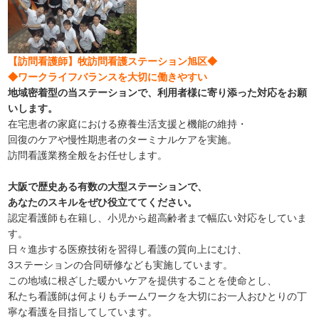
【訪問看護師】牧訪問看護ステーション旭区◆
◆ワークライフバランスを大切に働きやすい
地域密着型の当ステーションで、利用者様に寄り添った対応をお願
いします。
在宅患者の家庭における療養生活支援と機能の維持・
回復のケアや慢性期患者のターミナルケアを実施。
訪問看護業務全般をお任せします。
大阪で歴史ある有数の大型ステーションで、
あなたのスキルをぜひ役立ててください。
認定看護師も在籍し、小児から超高齢者まで幅広い対応をしていま
す。
日々進歩する医療技術を習得し看護の質向上にむけ、
3ステーションの合同研修なども実施しています。
この地域に根ざした暖かいケアを提供することを使命とし、
私たち看護師は何よりもチームワークを大切にお一人おひとりの丁
寧な看護を目指してしています。