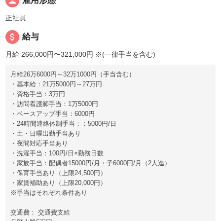
person
雇用形態
正社員
attach_money
給与
月給 266,000円〜321,000円
※(一律手当を含む)
月給26万6000円～32万1000円（手当含む）
・基本給：21万5000円～27万円
・資格手当：3万円
・訪問看護師手当：1万5000円
・ベースアップ手当：6000円
・24時間連絡体制手当：：5000円/日
・土・日曜出勤手当あり
・夜間対応手当あり
・洗濯手当：100円/日×勤務日数
・家族手当：配偶者15000円/月・子6000円/月（2人迄）
・保育手当あり（上限24,500円）
・家賃補助あり（上限20,000円）
※手当はそれぞれ条件あり
交通費： 交通費支給