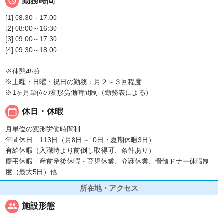

勤務時間
[1] 08:30～17:00
[2] 08:00～16:30
[3] 09:00～17:30
[4] 09:30～18:00
※休憩45分
※土曜・日曜・祝日の勤務：月２～３回程度
※1ヶ月単位の変形労働時間制（勤務表による）
calendar_today
休日・休暇
月単位の変形労働時間制
年間休日：113日（月8日～10日・夏期休暇3日）
有給休暇（入職時より前倒し取得可、条件あり）
慶弔休暇・産前産後休暇・育児休業、介護休業、骨髄ドナー休暇制
度（最大5日）他
所在地・アクセス
people
施設形態