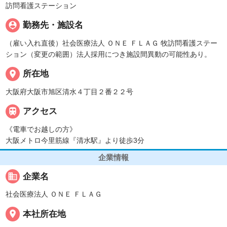
訪問看護ステーション
person_pin
勤務先・施設名
（雇い入れ直後）社会医療法人 ＯＮＥ ＦＬＡＧ 牧訪問看護ステー
ション（変更の範囲）法人採用につき施設間異動の可能性あり。
place
所在地
大阪府大阪市旭区清水４丁目２番２２号

アクセス
《電車でお越しの方》
大阪メトロ今里筋線『清水駅』より徒歩3分
企業情報
business
企業名
社会医療法人 ＯＮＥ ＦＬＡＧ
place
本社所在地