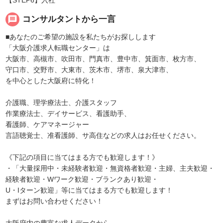
message
コンサルタントから一言
■あなたのご希望の施設を私たちがお探しします
「大阪介護求人転職センター」は
大阪市、高槻市、吹田市、門真市、豊中市、箕面市、枚方市、
守口市、交野市、大東市、茨木市、堺市、泉大津市、
を中心とした大阪府に特化！
介護職、理学療法士、介護スタッフ
作業療法士、デイサービス、看護助手、
看護師、ケアマネージャー
言語聴覚士、准看護師、サ高住などの求人はお任せください。
《下記の項目に当てはまる方でも歓迎します！》
・「大量採用中・未経験者歓迎・無資格者歓迎・主婦、主夫歓迎・
経験者歓迎・Wワーク歓迎・ブランクあり歓迎・
U・Iターン歓迎」等に当てはまる方でも歓迎します！
まずはお問い合わせください！