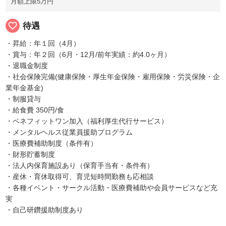
月額上限5万円
favorite_border
待遇
・昇給：年１回（4月）
・賞与：年２回（6月・12月/前年実績：約4.0ヶ月）
・退職金制度
・社会保険完備(健康保険・厚生年金保険・雇用保険・労災保険・企
業年金基金)
・制服貸与
・給食費 350円/食
・ベネフィットワン加入（福利厚生代行サービス）
・メンタルヘルス従業員援助プログラム
・医療費補助制度（条件有）
・財形貯蓄制度
・法人内保育施設あり（保育手当有・条件有）
・産休・育休取得可、育児短時間勤務も応相談
・各種イベント・サークル活動・医療費補助や会員サービスなど充
実
・自己研鑽援助制度あり