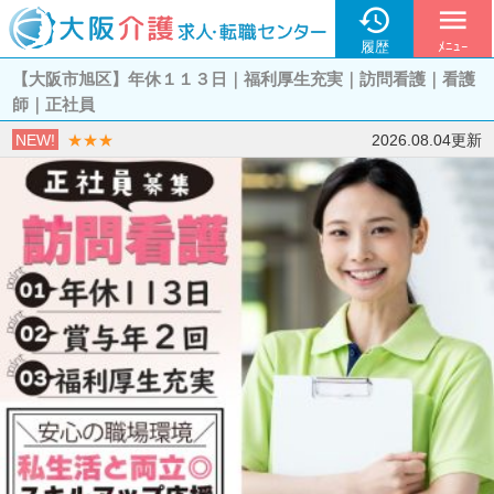

menu
履歴
ﾒﾆｭｰ
【大阪市旭区】年休１１３日｜福利厚生充実｜訪問看護｜看護
師｜正社員
NEW!
★★★
2026.08.04更新