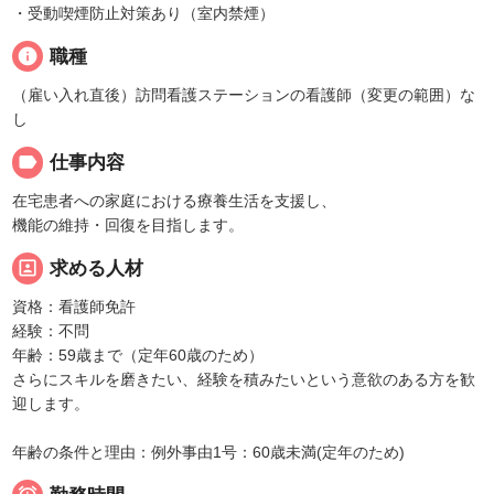
・受動喫煙防止対策あり（室内禁煙）
info
職種
（雇い入れ直後）訪問看護ステーションの看護師（変更の範囲）な
し
label
仕事内容
在宅患者への家庭における療養生活を支援し、
機能の維持・回復を目指します。
portrait
求める人材
資格：看護師免許
経験：不問
年齢：59歳まで（定年60歳のため）
さらにスキルを磨きたい、経験を積みたいという意欲のある方を歓
迎します。
年齢の条件と理由：例外事由1号：60歳未満(定年のため)