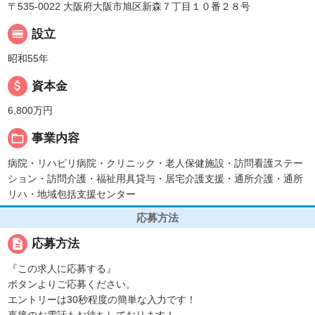
〒535-0022 大阪府大阪市旭区新森７丁目１０番２８号
calendar_view_day
設立
昭和55年
attach_money
資本金
6,800万円
folder_open
事業内容
病院・リハビリ病院・クリニック・老人保健施設・訪問看護ステー
ション・訪問介護・福祉用具貸与・居宅介護支援・通所介護・通所
リハ・地域包括支援センター
応募方法
description
応募方法
『この求人に応募する』
ボタンよりご応募ください。
エントリーは30秒程度の簡単な入力です！
直接のお電話もお待ちしております！