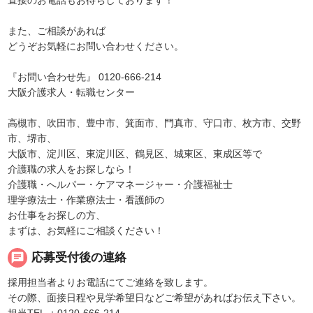
また、ご相談があれば
どうぞお気軽にお問い合わせください。
『お問い合わせ先』 0120-666-214
大阪介護求人・転職センター
高槻市、吹田市、豊中市、箕面市、門真市、守口市、枚方市、交野
市、堺市、
大阪市、淀川区、東淀川区、鶴見区、城東区、東成区等で
介護職の求人をお探しなら！
介護職・へルパー・ケアマネージャー・介護福祉士
理学療法士・作業療法士・看護師の
お仕事をお探しの方、
まずは、お気軽にご相談ください！
chat
応募受付後の連絡
採用担当者よりお電話にてご連絡を致します。
その際、面接日程や見学希望日などご希望があればお伝え下さい。
担当TEL ：0120-666-214