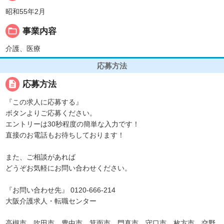
昭和55年2月
folder_open
事業内容
介護、医療
応募方法
description
応募方法
『この求人に応募する』
ボタンよりご応募ください。
エントリーは30秒程度の簡単な入力です！
直接のお電話もお待ちしております！
また、ご相談があれば
どうぞお気軽にお問い合わせください。
『お問い合わせ先』 0120-666-214
大阪介護求人・転職センター
高槻市、吹田市、豊中市、箕面市、門真市、守口市、枚方市、交野