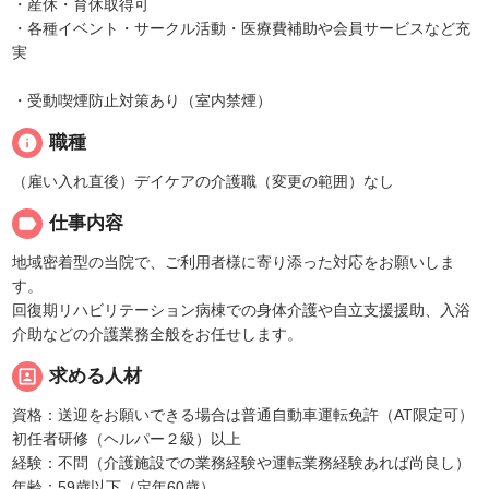
・産休・育休取得可
・各種イベント・サークル活動・医療費補助や会員サービスなど充
実
・受動喫煙防止対策あり（室内禁煙）
info
職種
（雇い入れ直後）デイケアの介護職（変更の範囲）なし
label
仕事内容
地域密着型の当院で、ご利用者様に寄り添った対応をお願いしま
す。
回復期リハビリテーション病棟での身体介護や自立支援援助、入浴
介助などの介護業務全般をお任せします。
portrait
求める人材
資格：送迎をお願いできる場合は普通自動車運転免許（AT限定可）
初任者研修（ヘルパー２級）以上
経験：不問（介護施設での業務経験や運転業務経験あれば尚良し）
年齢：59歳以下（定年60歳）