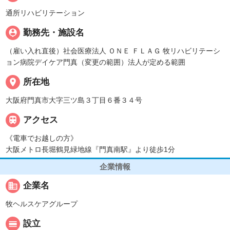
通所リハビリテーション
person_pin
勤務先・施設名
（雇い入れ直後）社会医療法人 ＯＮＥ ＦＬＡＧ 牧リハビリテーシ
ョン病院デイケア門真（変更の範囲）法人が定める範囲
place
所在地
大阪府門真市大字三ツ島３丁目６番３４号

アクセス
《電車でお越しの方》
大阪メトロ長堀鶴見緑地線『門真南駅』より徒歩1分
企業情報
business
企業名
牧ヘルスケアグループ
calendar_view_day
設立