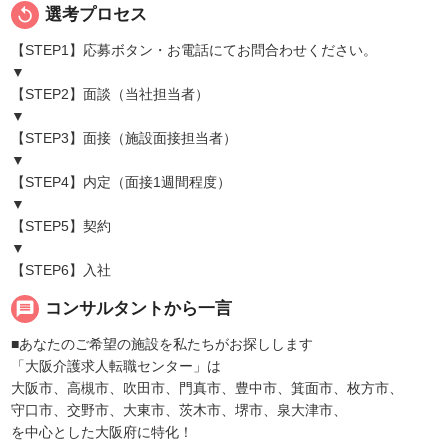
replay
選考プロセス
【STEP1】応募ボタン・お電話にてお問合わせください。
▼
【STEP2】面談（当社担当者）
▼
【STEP3】面接（施設面接担当者）
▼
【STEP4】内定（面接1週間程度）
▼
【STEP5】契約
▼
【STEP6】入社
message
コンサルタントから一言
■あなたのご希望の施設を私たちがお探しします
「大阪介護求人転職センター」は
大阪市、高槻市、吹田市、門真市、豊中市、箕面市、枚方市、
守口市、交野市、大東市、茨木市、堺市、泉大津市、
を中心とした大阪府に特化！