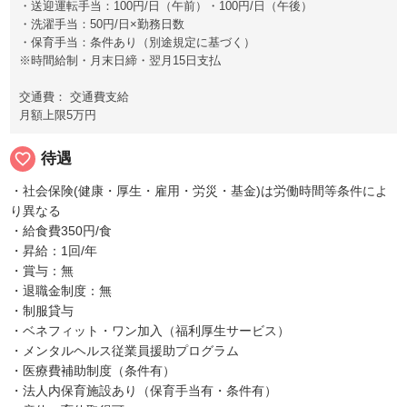
・送迎運転手当：100円/日（午前）・100円/日（午後）
・洗濯手当：50円/日×勤務日数
・保育手当：条件あり（別途規定に基づく）
※時間給制・月末日締・翌月15日支払
交通費： 交通費支給
月額上限5万円
favorite_border
待遇
・社会保険(健康・厚生・雇用・労災・基金)は労働時間等条件によ
り異なる
・給食費350円/食
・昇給：1回/年
・賞与：無
・退職金制度：無
・制服貸与
・ベネフィット・ワン加入（福利厚生サービス）
・メンタルヘルス従業員援助プログラム
・医療費補助制度（条件有）
・法人内保育施設あり（保育手当有・条件有）