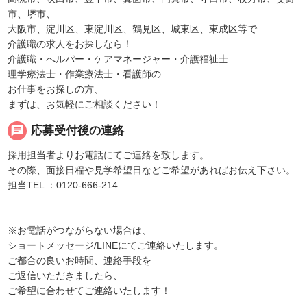
市、堺市、
大阪市、淀川区、東淀川区、鶴見区、城東区、東成区等で
介護職の求人をお探しなら！
介護職・へルパー・ケアマネージャー・介護福祉士
理学療法士・作業療法士・看護師の
お仕事をお探しの方、
まずは、お気軽にご相談ください！
chat
応募受付後の連絡
採用担当者よりお電話にてご連絡を致します。
その際、面接日程や見学希望日などご希望があればお伝え下さい。
担当TEL ：0120-666-214
※お電話がつながらない場合は、
ショートメッセージ/LINEにてご連絡いたします。
ご都合の良いお時間、連絡手段を
ご返信いただきましたら、
ご希望に合わせてご連絡いたします！