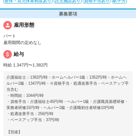
産休・育児休業制度あり
託児施設あり
資格手当あり
駅チカ
募集要項
person
雇用形態
パート
雇用期間の定めなし
attach_money
給与
時給 1,347円〜1,382円
介護福祉士：1382円/時・ホームヘルパー1級：1352円/時・ホームヘ
ルパー2級：1347円/時・※資格手当・処遇改善手当・ベースアップ手
当含む
・時間給：1044円/時
・資格手当：介護福祉士45円/時・ヘルパー1級・介護職員基礎研修・
実務者研修15円/時・ヘルパー2級・介護職初任者研修10円/時
・処遇改善手当：256円/時
・ベースアップ手当：37円/時
【別途】