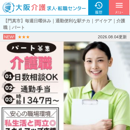

menu
履歴
ﾒﾆｭｰ
【門真市】毎週日曜休み｜通勤便利な駅チカ｜デイケア｜介護
職｜パート
NEW!
★★★
2026.08.04更新