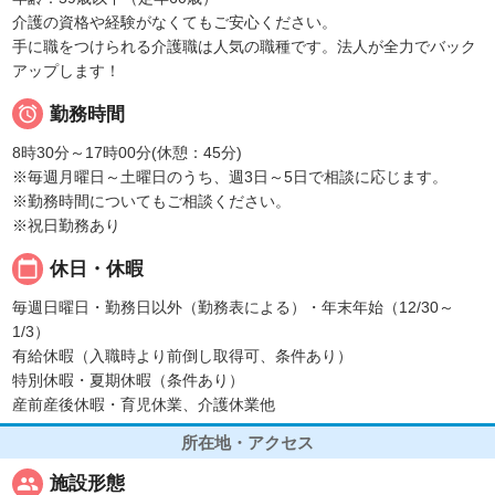
介護の資格や経験がなくてもご安心ください。
手に職をつけられる介護職は人気の職種です。法人が全力でバック
アップします！

勤務時間
8時30分～17時00分(休憩：45分)
※毎週月曜日～土曜日のうち、週3日～5日で相談に応じます。
※勤務時間についてもご相談ください。
※祝日勤務あり
calendar_today
休日・休暇
毎週日曜日・勤務日以外（勤務表による）・年末年始（12/30～
1/3）
有給休暇（入職時より前倒し取得可、条件あり）
特別休暇・夏期休暇（条件あり）
産前産後休暇・育児休業、介護休業他
所在地・アクセス
people
施設形態