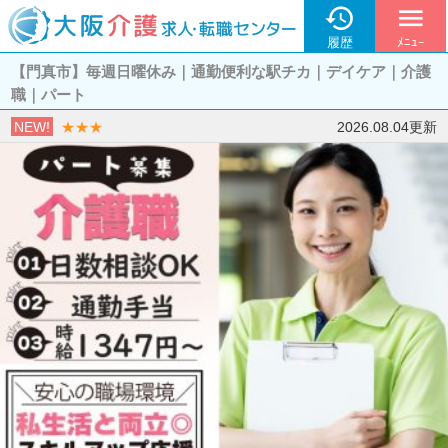

menu
履歴
ﾒﾆｭｰ
【門真市】毎週日曜休み｜通勤便利な駅チカ｜デイケア｜介護
職｜パート
NEW!
★★★
2026.08.04更新