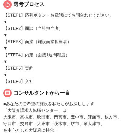
replay
選考プロセス
【STEP1】応募ボタン・お電話にてお問合わせください。
▼
【STEP2】面談（当社担当者）
▼
【STEP3】面接（施設面接担当者）
▼
【STEP4】内定（面接1週間程度）
▼
【STEP5】契約
▼
【STEP6】入社
message
コンサルタントから一言
■あなたのご希望の施設を私たちがお探しします
「大阪介護求人転職センター」は
大阪市、高槻市、吹田市、門真市、豊中市、箕面市、枚方市、
守口市、交野市、大東市、茨木市、堺市、泉大津市、
を中心とした大阪府に特化！