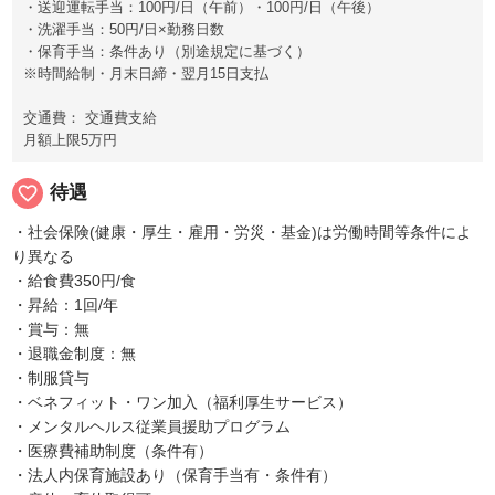
・送迎運転手当：100円/日（午前）・100円/日（午後）
・洗濯手当：50円/日×勤務日数
・保育手当：条件あり（別途規定に基づく）
※時間給制・月末日締・翌月15日支払
交通費： 交通費支給
月額上限5万円
favorite_border
待遇
・社会保険(健康・厚生・雇用・労災・基金)は労働時間等条件によ
り異なる
・給食費350円/食
・昇給：1回/年
・賞与：無
・退職金制度：無
・制服貸与
・ベネフィット・ワン加入（福利厚生サービス）
・メンタルヘルス従業員援助プログラム
・医療費補助制度（条件有）
・法人内保育施設あり（保育手当有・条件有）