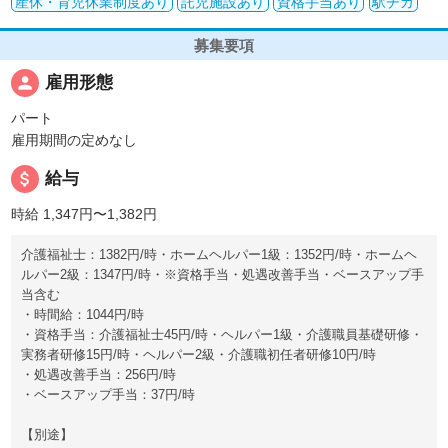
産休・育児休業制度あり
託児施設あり
資格手当あり
駅チカ
募集要項
person
雇用形態
パート
雇用期間の定めなし
attach_money
給与
時給 1,347円〜1,382円
介護福祉士：1382円/時・ホームヘルパー1級：1352円/時・ホームヘ
ルパー2級：1347円/時・※資格手当・処遇改善手当・ベースアップ手
当含む
・時間給：1044円/時
・資格手当：介護福祉士45円/時・ヘルパー1級・介護職員基礎研修・
実務者研修15円/時・ヘルパー2級・介護職初任者研修10円/時
・処遇改善手当：256円/時
・ベースアップ手当：37円/時
【別途】