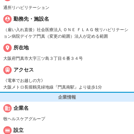
通所リハビリテーション
person_pin
勤務先・施設名
（雇い入れ直後）社会医療法人 ＯＮＥ ＦＬＡＧ 牧リハビリテーシ
ョン病院デイケア門真（変更の範囲）法人が定める範囲
place
所在地
大阪府門真市大字三ツ島３丁目６番３４号

アクセス
《電車でお越しの方》
大阪メトロ長堀鶴見緑地線『門真南駅』より徒歩1分
企業情報
business
企業名
牧ヘルスケアグループ
calendar_view_day
設立