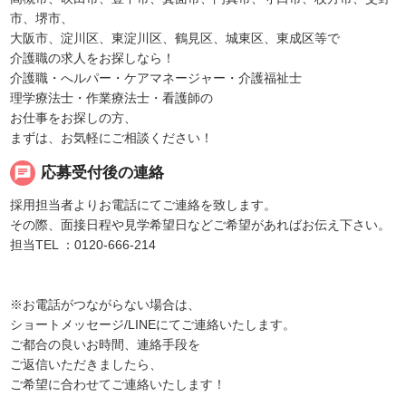
市、堺市、
大阪市、淀川区、東淀川区、鶴見区、城東区、東成区等で
介護職の求人をお探しなら！
介護職・へルパー・ケアマネージャー・介護福祉士
理学療法士・作業療法士・看護師の
お仕事をお探しの方、
まずは、お気軽にご相談ください！
chat
応募受付後の連絡
採用担当者よりお電話にてご連絡を致します。
その際、面接日程や見学希望日などご希望があればお伝え下さい。
担当TEL ：0120-666-214
※お電話がつながらない場合は、
ショートメッセージ/LINEにてご連絡いたします。
ご都合の良いお時間、連絡手段を
ご返信いただきましたら、
ご希望に合わせてご連絡いたします！