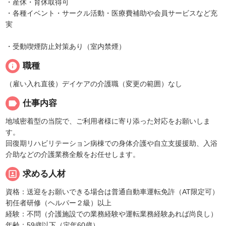
・産休・育休取得可
・各種イベント・サークル活動・医療費補助や会員サービスなど充
実
・受動喫煙防止対策あり（室内禁煙）
info
職種
（雇い入れ直後）デイケアの介護職（変更の範囲）なし
label
仕事内容
地域密着型の当院で、ご利用者様に寄り添った対応をお願いしま
す。
回復期リハビリテーション病棟での身体介護や自立支援援助、入浴
介助などの介護業務全般をお任せします。
portrait
求める人材
資格：送迎をお願いできる場合は普通自動車運転免許（AT限定可）
初任者研修（ヘルパー２級）以上
経験：不問（介護施設での業務経験や運転業務経験あれば尚良し）
年齢：59歳以下（定年60歳）