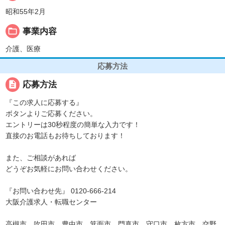
昭和55年2月
folder_open
事業内容
介護、医療
応募方法
description
応募方法
『この求人に応募する』
ボタンよりご応募ください。
エントリーは30秒程度の簡単な入力です！
直接のお電話もお待ちしております！
また、ご相談があれば
どうぞお気軽にお問い合わせください。
『お問い合わせ先』 0120-666-214
大阪介護求人・転職センター
高槻市、吹田市、豊中市、箕面市、門真市、守口市、枚方市、交野