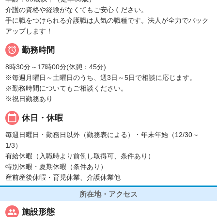
介護の資格や経験がなくてもご安心ください。
手に職をつけられる介護職は人気の職種です。法人が全力でバック
アップします！

勤務時間
8時30分～17時00分(休憩：45分)
※毎週月曜日～土曜日のうち、週3日～5日で相談に応じます。
※勤務時間についてもご相談ください。
※祝日勤務あり
calendar_today
休日・休暇
毎週日曜日・勤務日以外（勤務表による）・年末年始（12/30～
1/3）
有給休暇（入職時より前倒し取得可、条件あり）
特別休暇・夏期休暇（条件あり）
産前産後休暇・育児休業、介護休業他
所在地・アクセス
people
施設形態