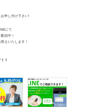
にお申し付け下さい!
NEにて
を配信中！
お答えいたします！
。
す！！