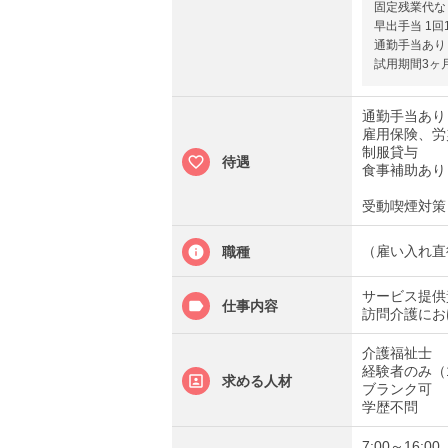
固定残業代な
早出手当 1回1
通勤手当あり 
試用期間3ヶ
通勤手当あり 
雇用保険、労
制服貸与
待遇
食事補助あり
受動喫煙対策
（雇い入れ直
職種
サービス提供
仕事内容
訪問介護にお
介護福祉士
経験者のみ（
求める人材
ブランク可
学歴不問
7:00～16:0