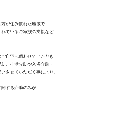
の方が住み慣れた地域で
されているご家族の支援など
のご自宅へ伺わせていただき、
援助、排泄介助や入浴介助・
伝いさせていただく事により、
。
に関する介助のみが
、