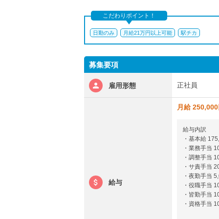
こだわりポイント！
日勤のみ
月給21万円以上可能
駅チカ
募集要項
正社員
雇用形態
月給 250,00
給与内訳
・基本給 175
・業務手当 10
・調整手当 10
・サ責手当 20
・夜勤手当 5
給与
・役職手当 10
・皆勤手当 10
・資格手当 10