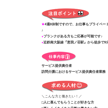
★
4週8休制ですので、お仕事もプライベー
♪
★
ブランクがある方もご応募が可能です♪
★
近鉄南大阪線『恵我ノ荘駅』から徒歩で9
サービス提供責任者
訪問介護におけるサービス提供責任者業務
＼こんな方と働きたい！／
□人に喜んでもらうことが好きな方