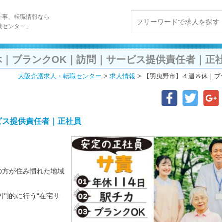
仕事、転職情報なら
職センター」
休｜ブランクOK｜訪問｜サービス提供責任者｜正
大阪介護求人・転職センター
>
求人情報
>
【羽曳野市】４週８休｜ブ
ビス提供責任者｜正社員
の方が住み慣れた地域
門的に行う“在宅サ