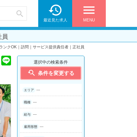

menu

最近見た求人
MENU
社員
ランクOK｜訪問｜サービス提供責任者｜正社員
選択中の検索条件

条件を変更する
---
エリア
---
職種
---
給与
---
雇用形態