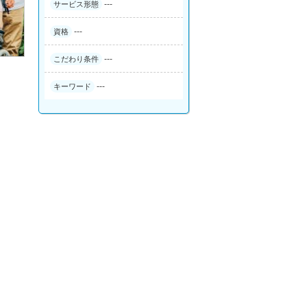
---
サービス形態
---
資格
---
こだわり条件
---
キーワード