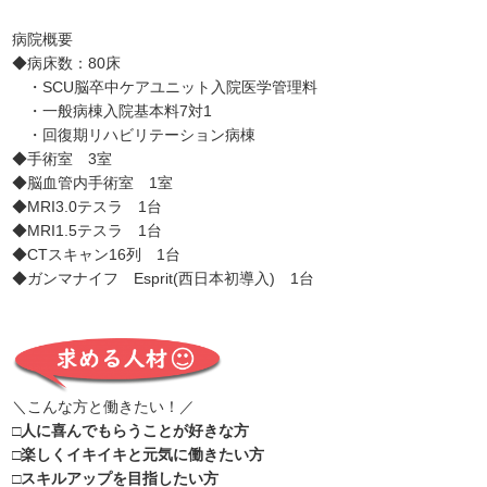
病院概要
◆病床数：80床
・SCU脳卒中ケアユニット入院医学管理料
・一般病棟入院基本料7対1
・回復期リハビリテーション病棟
◆手術室 3室
◆脳血管内手術室 1室
◆MRI3.0テスラ 1台
◆MRI1.5テスラ 1台
◆CTスキャン16列 1台
◆ガンマナイフ Esprit(西日本初導入) 1台
＼こんな方と働きたい！／
□人に喜んでもらうことが好きな方
□楽しくイキイキと元気に働きたい方
□スキルアップを目指したい方