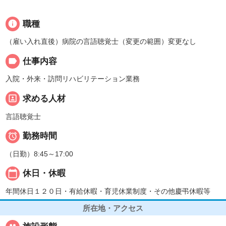
info
職種
（雇い入れ直後）病院の言語聴覚士（変更の範囲）変更なし
label
仕事内容
入院・外来・訪問リハビリテーション業務
portrait
求める人材
言語聴覚士

勤務時間
（日勤）8:45～17:00
calendar_today
休日・休暇
年間休日１２０日・有給休暇・育児休業制度・その他慶弔休暇等
所在地・アクセス