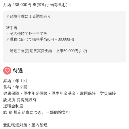
月給 238,000円
※(皆勤手当等含む)～
※経験年数による調整有り
諸手当
・その他時間外手当て等
※職務に応じて職務手当(0円～30,000円)
・通勤手当(定期代実費支給、上限50,000円まで)
favorite_border
待遇
昇給：年１回
賞与：年２回
健康保険・厚生年金保険・厚生年金基金・雇用保険・労災保険
託児所 提携施設有
退職金制度
給 食 規定給食につき、一部病院負担
受動喫煙対策：屋内禁煙