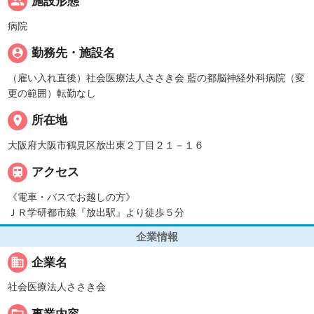
people
施設形態
病院
person_pin
勤務先・施設名
（雇い入れ直後）社会医療法人ささき会 藍の都脳神経外科病院（変
更の範囲）転勤なし
place
所在地
大阪府大阪市鶴見区放出東２丁目２１－１６

アクセス
《電車・バスでお越しの方》
ＪＲ学研都市線『放出駅』より徒歩５分
企業情報
business
企業名
社会医療法人ささき会