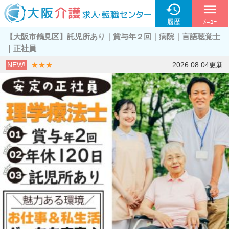

menu
履歴
ﾒﾆｭｰ
【大阪市鶴見区】託児所あり｜賞与年２回｜病院｜言語聴覚士
｜正社員
NEW!
★★★
2026.08.04更新