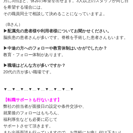
月に3日ほど、休みの希望を出せます。3人以上のスタッフが同じ日
を希望する場合には、
その職員同士で相談して決めることになっていますよ。
（Bさん）
▶配属先の患者様や利用者様についてお聞かせください。
脳疾患の患者さんが多いです。脊椎を手術した患者さんもいます。
▶中途の方へのフォローや教育体制はいかがでしたか？
教育・フォロー体制があります。
▶職場はどんな方が多いですか？
20代の方が多い職場です。
▼…▼…▼…▼…▼…▼…▼…▼…▼
【転職サポートも行ないます】
弊社の担当者が面接日の設定や条件交渉や、
就業後のフォローはもちろん、
福利厚生なども必要に応じて
サポートさせて頂きます。
また出張面談も行っていますので、
お気軽にお申し付け下さい!