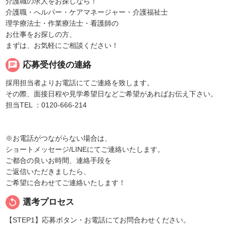
介護職の求人をお探しなら！
介護職・へルパー・ケアマネージャー・介護福祉士
理学療法士・作業療法士・看護師の
お仕事をお探しの方、
まずは、お気軽にご相談ください！
chat
応募受付後の連絡
採用担当者よりお電話にてご連絡を致します。
その際、面接日程や見学希望日などご希望があればお伝え下さい。
担当TEL ：0120-666-214
※お電話がつながらない場合は、
ショートメッセージ/LINEにてご連絡いたします。
ご都合の良いお時間、連絡手段を
ご返信いただきましたら、
ご希望に合わせてご連絡いたします！
replay
選考プロセス
【STEP1】応募ボタン・お電話にてお問合わせください。