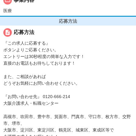
folder_open
事業内容
医療
応募方法
description
応募方法
『この求人に応募する』
ボタンよりご応募ください。
エントリーは30秒程度の簡単な入力です！
直接のお電話もお待ちしております！
また、ご相談があれば
どうぞお気軽にお問い合わせください。
『お問い合わせ先』 0120-666-214
大阪介護求人・転職センター
高槻市、吹田市、豊中市、箕面市、門真市、守口市、枚方市、交野
市、堺市、
大阪市、淀川区、東淀川区、鶴見区、城東区、東成区等で