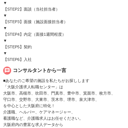
▼
【STEP2】面談（当社担当者）
▼
【STEP3】面接（施設面接担当者）
▼
【STEP4】内定（面接1週間程度）
▼
【STEP5】契約
▼
【STEP6】入社
message
コンサルタントから一言
■あなたのご希望の施設を私たちがお探しします
「大阪介護求人転職センター」は
大阪市、高槻市、吹田市、門真市、豊中市、箕面市、枚方市、
守口市、交野市、大東市、茨木市、堺市、泉大津市、
を中心とした大阪府に特化！
介護職、ヘルパー、ケアマネージャー、
看護職など、介護職求人はお任せください。
大阪府内の豊富な求人データから