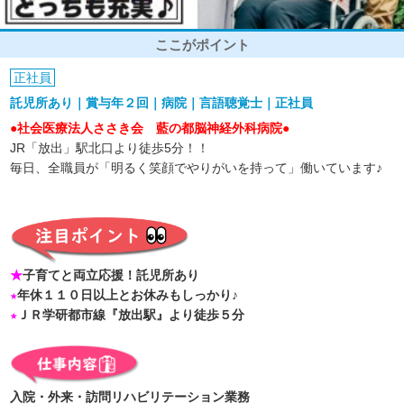
ここがポイント
正社員
託児所あり｜賞与年２回｜病院｜言語聴覚士｜正社員
●社会医療法人ささき会 藍の都脳神経外科病院●
JR「放出」駅北口より徒歩5分！！
毎日、全職員が「明るく笑顔でやりがいを持って」働いています♪
★
子育てと両立応援！託児所あり
★
年休１１０日以上とお休みもしっかり♪
★
ＪＲ学研都市線『放出駅』より徒歩５分
入院・外来・訪問リハビリテーション業務