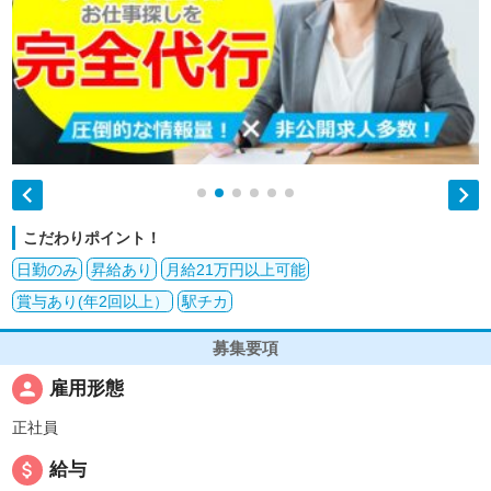


こだわりポイント！
日勤のみ
昇給あり
月給21万円以上可能
賞与あり(年2回以上）
駅チカ
募集要項
person
雇用形態
正社員
attach_money
給与