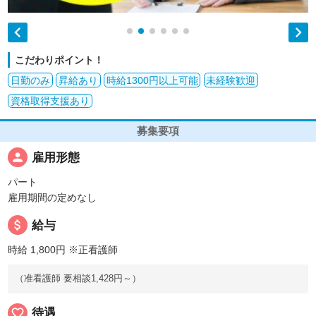


こだわりポイント！
日勤のみ
昇給あり
時給1300円以上可能
未経験歓迎
資格取得支援あり
募集要項
person
雇用形態
パート
雇用期間の定めなし
attach_money
給与
時給 1,800円
※正看護師
（准看護師 要相談1,428円～）
favorite_border
待遇