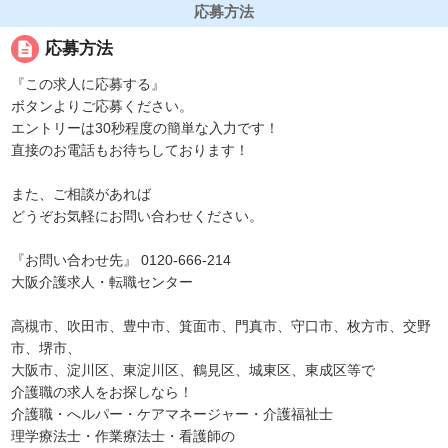
応募方法
description
応募方法
『この求人に応募する』
ボタンよりご応募ください。
エントリーは30秒程度の簡単な入力です！
直接のお電話もお待ちしております！
また、ご相談があれば
どうぞお気軽にお問い合わせください。
『お問い合わせ先』 0120-666-214
大阪介護求人・転職センター
高槻市、吹田市、豊中市、箕面市、門真市、守口市、枚方市、交野
市、堺市、
大阪市、淀川区、東淀川区、鶴見区、城東区、東成区等で
介護職の求人をお探しなら！
介護職・へルパー・ケアマネージャー・介護福祉士
理学療法士・作業療法士・看護師の