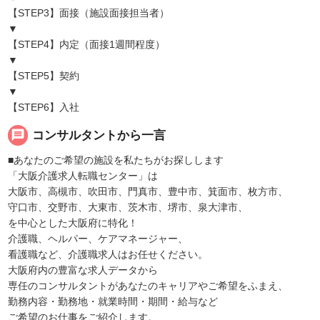
【STEP3】面接（施設面接担当者）
▼
【STEP4】内定（面接1週間程度）
▼
【STEP5】契約
▼
【STEP6】入社
message
コンサルタントから一言
■あなたのご希望の施設を私たちがお探しします
「大阪介護求人転職センター」は
大阪市、高槻市、吹田市、門真市、豊中市、箕面市、枚方市、
守口市、交野市、大東市、茨木市、堺市、泉大津市、
を中心とした大阪府に特化！
介護職、ヘルパー、ケアマネージャー、
看護職など、介護職求人はお任せください。
大阪府内の豊富な求人データから
専任のコンサルタントがあなたのキャリアやご希望をふまえ、
勤務内容・勤務地・就業時間・期間・給与など
ご希望のお仕事をご紹介します。