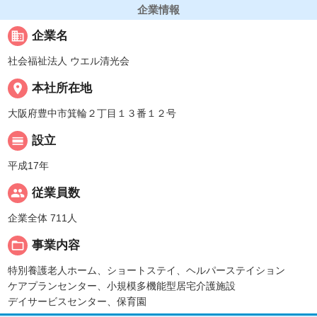
企業情報
business
企業名
社会福祉法人 ウエル清光会
place
本社所在地
大阪府豊中市箕輪２丁目１３番１２号
calendar_view_day
設立
平成17年
people
従業員数
企業全体 711人
folder_open
事業内容
特別養護老人ホーム、ショートステイ、ヘルパーステイション
ケアプランセンター、小規模多機能型居宅介護施設
デイサービスセンター、保育園