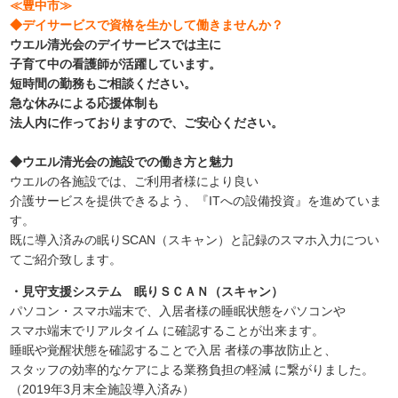
≪豊中市≫
◆デイサービスで資格を生かして働きませんか？
ウエル清光会のデイサービスでは主に
子育て中の看護師が活躍しています。
短時間の勤務もご相談ください。
急な休みによる応援体制も
法人内に作っておりますので、ご安心ください。
◆ウエル清光会の施設での働き方と魅力
ウエルの各施設では、ご利用者様により良い
介護サービスを提供できるよう、『ITへの設備投資』を進めていま
す。
既に導入済みの眠りSCAN（スキャン）と記録のスマホ入力につい
てご紹介致します。
・見守支援システム 眠りＳＣＡＮ（スキャン）
パソコン・スマホ端末で、入居者様の睡眠状態をパソコンや
スマホ端末でリアルタイム に確認することが出来ます。
睡眠や覚醒状態を確認することで入居 者様の事故防止と、
スタッフの効率的なケアによる業務負担の軽減 に繋がりました。
（2019年3月末全施設導入済み）