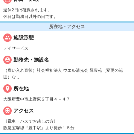
週休2日は確保されます。
休日は勤務日以外の日です。
所在地・アクセス
people
施設形態
デイサービス
person_pin
勤務先・施設名
（雇い入れ直後）社会福祉法人 ウエル清光会 輝豊苑（変更の範
囲）なし
place
所在地
大阪府豊中市上野東２丁目４－４７

アクセス
《電車・バスでお越しの方》
阪急宝塚線『豊中駅』より徒歩１８分