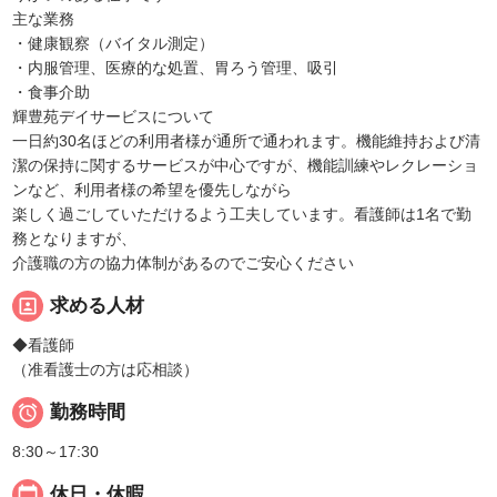
主な業務
・健康観察（バイタル測定）
・内服管理、医療的な処置、胃ろう管理、吸引
・食事介助
輝豊苑デイサービスについて
一日約30名ほどの利用者様が通所で通われます。機能維持および清
潔の保持に関するサービスが中心ですが、機能訓練やレクレーショ
ンなど、利用者様の希望を優先しながら
楽しく過ごしていただけるよう工夫しています。看護師は1名で勤
務となりますが、
介護職の方の協力体制があるのでご安心ください
portrait
求める人材
◆看護師
（准看護士の方は応相談）

勤務時間
8:30～17:30
calendar_today
休日・休暇