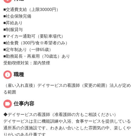
■交通費支給（上限30000円）
■社会保険完備
■昇給あり
■制服貸与
■マイカー通勤可（要駐車場代）
■給食費（300円/食※希望者のみ）
■定年制あり（一律65歳）
■勤務延長・再雇用（70歳迄）あり
受動喫煙対策：屋内禁煙
info
職種
（雇い入れ直後）デイサービスの看護師（変更の範囲）法人が定め
る範囲
label
仕事内容
◆デイサービスの看護師（准看護師の方もご相談ください）
デイサービスは主に機能訓練や入浴、食事サービスを提供している
通所系の介護施設です。わきあい合いとした雰囲気の中、楽しくや
りがいのある仕事です