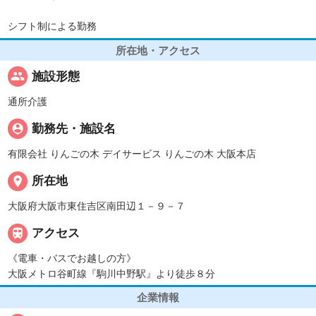
シフト制による勤務
所在地・アクセス
people
施設形態
通所介護
person_pin
勤務先・施設名
有限会社 りんごの木 デイサービス りんごの木 大阪本店
place
所在地
大阪府大阪市東住吉区南田辺１－９－７

アクセス
《電車・バスでお越しの方》
大阪メトロ谷町線『駒川中野駅』より徒歩８分
企業情報