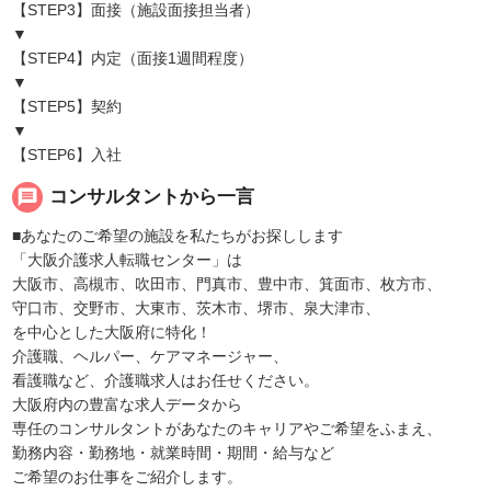
【STEP3】面接（施設面接担当者）
▼
【STEP4】内定（面接1週間程度）
▼
【STEP5】契約
▼
【STEP6】入社
message
コンサルタントから一言
■あなたのご希望の施設を私たちがお探しします
「大阪介護求人転職センター」は
大阪市、高槻市、吹田市、門真市、豊中市、箕面市、枚方市、
守口市、交野市、大東市、茨木市、堺市、泉大津市、
を中心とした大阪府に特化！
介護職、ヘルパー、ケアマネージャー、
看護職など、介護職求人はお任せください。
大阪府内の豊富な求人データから
専任のコンサルタントがあなたのキャリアやご希望をふまえ、
勤務内容・勤務地・就業時間・期間・給与など
ご希望のお仕事をご紹介します。