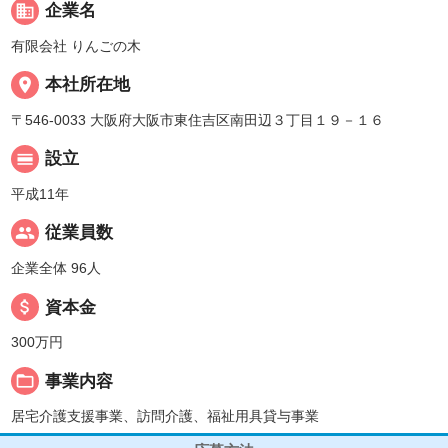
business
企業名
有限会社 りんごの木
place
本社所在地
〒546-0033 大阪府大阪市東住吉区南田辺３丁目１９－１６
calendar_view_day
設立
平成11年
people
従業員数
企業全体 96人
attach_money
資本金
300万円
folder_open
事業内容
居宅介護支援事業、訪問介護、福祉用具貸与事業