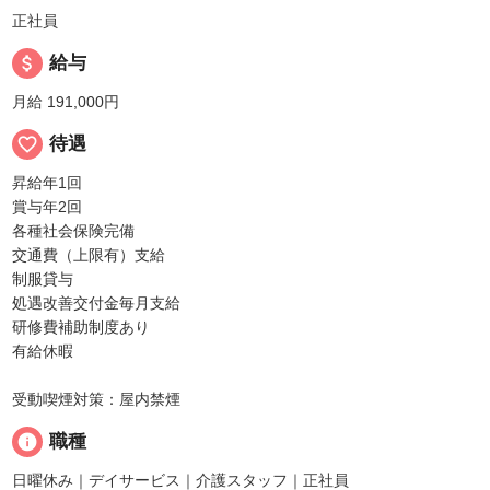
正社員
attach_money
給与
月給 191,000円
favorite_border
待遇
昇給年1回
賞与年2回
各種社会保険完備
交通費（上限有）支給
制服貸与
処遇改善交付金毎月支給
研修費補助制度あり
有給休暇
受動喫煙対策：屋内禁煙
info
職種
日曜休み｜デイサービス｜介護スタッフ｜正社員