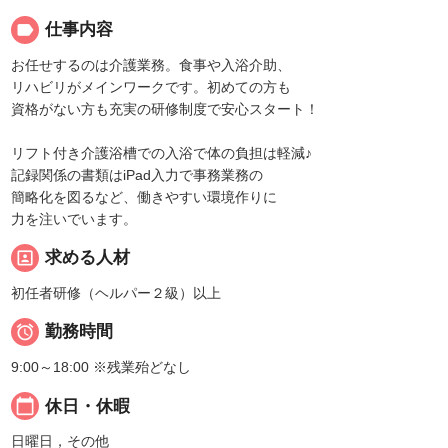
label
仕事内容
お任せするのは介護業務。食事や入浴介助、
リハビリがメインワークです。初めての方も
資格がない方も充実の研修制度で安心スタート！
リフト付き介護浴槽での入浴で体の負担は軽減♪
記録関係の書類はiPad入力で事務業務の
簡略化を図るなど、働きやすい環境作りに
力を注いでいます。
portrait
求める人材
初任者研修（ヘルパー２級）以上

勤務時間
9:00～18:00 ※残業殆どなし
calendar_today
休日・休暇
日曜日，その他