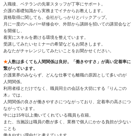
入職後、ベテランの先輩スタッフが丁寧にサポート。
介護の基礎知識から実務までイチからお教えします。
資格取得に関しても、会社がしっかりとバックアップ。
月に一度のヘルパー研修会や、外部から講師を招いての講習会など
を開催し、
着実にスキルを磨ける環境を整えています。
受講してみたいセミナーの希望などもお聞きします。
あなたがチャレンジしてみたいことをお聞かせください。
★
人数は多くても人間関係は良好。「働きやすさ」が高い定着率に
繋がっています。
介護業界のみならず、どんな仕事でも離職の原因として多いのが
人間関係。
利用者様とだけでなく、職員同士の会話を大切にする『りんごの
木』では、
人間関係の良さが働きやすさにつながっており、定着率の高さにつ
ながっています。
中には15年以上働いてくれている職員も在籍。
また、当施設は職員の数が多く、業務で個人にかかる負担が少ない
ことも
働きやすい理由だと考えています。