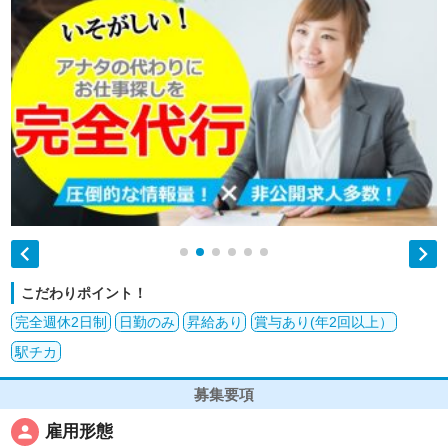


こだわりポイント！
完全週休2日制
日勤のみ
昇給あり
賞与あり(年2回以上）
駅チカ
募集要項
person
雇用形態