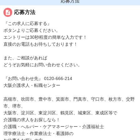
応募方法
description
応募方法
『この求人に応募する』
ボタンよりご応募ください。
エントリーは30秒程度の簡単な入力です！
直接のお電話もお待ちしております！
また、ご相談があれば
どうぞお気軽にお問い合わせください。
『お問い合わせ先』 0120-666-214
大阪介護求人・転職センター
高槻市、吹田市、豊中市、箕面市、門真市、守口市、枚方市、交野
市、堺市、
大阪市、淀川区、東淀川区、鶴見区、城東区、東成区等で
介護職の求人をお探しなら！
介護職・へルパー・ケアマネージャー・介護福祉士
理学療法士・作業療法士・看護師の