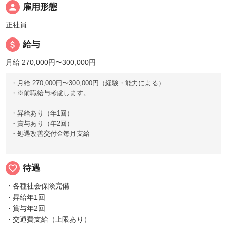
person
雇用形態
正社員
attach_money
給与
月給 270,000円〜300,000円
・月給 270,000円〜300,000円（経験・能力による）
・※前職給与考慮します。
・昇給あり（年1回）
・賞与あり（年2回）
・処遇改善交付金毎月支給
favorite_border
待遇
・各種社会保険完備
・昇給年1回
・賞与年2回
・交通費支給（上限あり）