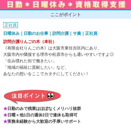
ここがポイント
正社員
日曜休み｜日勤のお仕事｜訪問介護｜サ責｜正社員
訪問介護りんごの木（本社）
《有限会社りんごの木》は大阪市東住吉区内にあり、
大阪市内や隣接する堺市や松原市からも通いやすいですよ◎
「住み慣れた街で働きたい」
「地域の福祉に貢献したい」など、
あなたの想いをここでカタチにしてください！
★
日勤のみで残業はほぼなくメリハリ抜群
★
日曜＋他1日の週休2日で連休も取得可
★
実務未経験から大歓迎の手厚いサポート