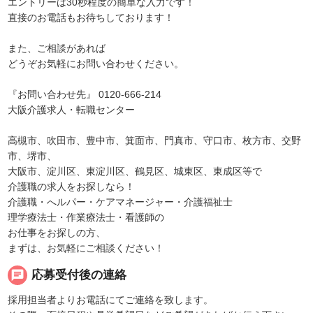
エントリーは30秒程度の簡単な入力です！
直接のお電話もお待ちしております！
また、ご相談があれば
どうぞお気軽にお問い合わせください。
『お問い合わせ先』 0120-666-214
大阪介護求人・転職センター
高槻市、吹田市、豊中市、箕面市、門真市、守口市、枚方市、交野
市、堺市、
大阪市、淀川区、東淀川区、鶴見区、城東区、東成区等で
介護職の求人をお探しなら！
介護職・へルパー・ケアマネージャー・介護福祉士
理学療法士・作業療法士・看護師の
お仕事をお探しの方、
まずは、お気軽にご相談ください！
chat
応募受付後の連絡
採用担当者よりお電話にてご連絡を致します。