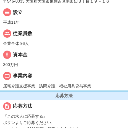
〒546-0033 大阪府大阪市東住吉区南田辺３丁目１９－１６
calendar_view_day
設立
平成11年
people
従業員数
企業全体 96人
attach_money
資本金
300万円
folder_open
事業内容
居宅介護支援事業、訪問介護、福祉用具貸与事業
応募方法
description
応募方法
『この求人に応募する』
ボタンよりご応募ください。