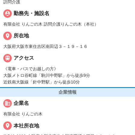
訪問介護
person_pin
勤務先・施設名
有限会社 りんごの木 訪問介護りんごの木（本社）
place
所在地
大阪府大阪市東住吉区南田辺３－１９－１６

アクセス
《電車・バスでお越しの方》
大阪メトロ谷町線「駒川中野駅」から徒歩9分
近鉄南大阪線「針中野駅」から徒歩10分
企業情報
business
企業名
有限会社 りんごの木
place
本社所在地