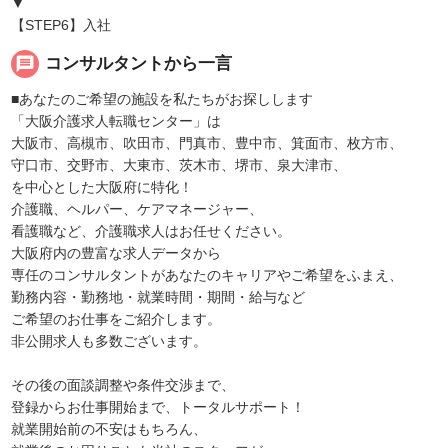
▼
【STEP6】入社
message
コンサルタントから一言
■あなたのご希望の施設を私たちがお探しします
「大阪介護求人転職センター」は
大阪市、高槻市、吹田市、門真市、豊中市、箕面市、枚方市、
守口市、交野市、大東市、茨木市、堺市、泉大津市、
を中心とした大阪府に特化！
介護職、ヘルパー、ケアマネージャー、
看護職など、介護職求人はお任せください。
大阪府内の豊富な求人データから
専任のコンサルタントがあなたのキャリアやご希望をふまえ、
勤務内容・勤務地・就業時間・期間・給与など
ご希望のお仕事をご紹介します。
非公開求人も多数ございます。
その後の面談調整や条件交渉まで、
登録からお仕事開始まで、トータルサポート！
就業開始前の不安はもちろん、