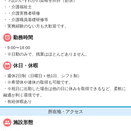
・下記のいずれかの資格を所持（必須）
・・介護福祉士
・・介護実務者研修
・・介護職員基礎研修等
・実務経験のない方も大歓迎です。

勤務時間
・9:00〜18:00
・※日勤のみで、残業はほとんどありません。
calendar_today
休日・休暇
・週休2日制（日曜日＋他1日、シフト制）
・※希望休や連休の取得も可能です。
・※祝日に出勤した場合は他の日に休みを取得できるなど、柔軟に
融通が利く環境です。
・有給休暇あり
所在地・アクセス
people
施設形態