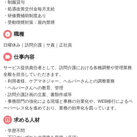
・制服貸与
・処遇改善交付金毎月支給
・研修費補助制度あり
・受動喫煙対策：屋内禁煙
info
職種
日曜休み｜訪問介護｜サ責｜正社員
label
仕事内容
サービス提供責任者として、訪問介護における各種調整や管理業務
全般を担当していただきます。
・利用者様、ケアマネジャー、ヘルパーさんとの調整業務
・ヘルパーさんへの教育、管理
・訪問介護計画の立案、書類作成等
・事務部門の強化による現場と事務の分業化や、WEB移行によるペ
ーパーレス化を進めており、業務の効率化を図っています。
portrait
求める人材
・学歴不問