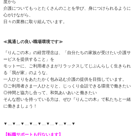
度から
介護についてもっとたくさんのことを学び、身につけられるように
心がけながら、
日々の業務に取り組んでいます。
≪風通しの良い職場環境です≫
『りんごの木』の経営理念は、「自分たちの家族が受けたい介護サ
ービスを提供すること」を
モットーに、ご利用者さまがリラックスしてじぶんらしく生きられ
る「我が家」のような、
一人ひとりをあたたかく包み込む介護の提供を目指しています。
◎ご利用者さま一人ひとりと、じっくり会話できる環境で働きたい
◎仲間と協力し合って、和気あいあいと働きたい
そんな想いを持っている方は、ぜひ『りんごの木』で私たちと一緒
に働きましょう！
▼…▼…▼…▼…▼…▼…▼…▼…▼
【転職サポートも行ないます】