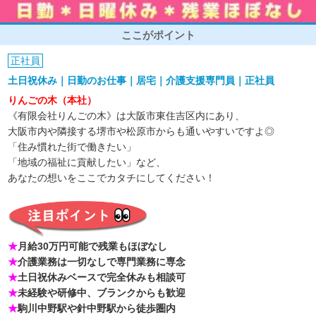
ここがポイント
正社員
土日祝休み｜日勤のお仕事｜居宅｜介護支援専門員｜正社員
りんごの木（本社）
《有限会社りんごの木》は大阪市東住吉区内にあり、
大阪市内や隣接する堺市や松原市からも通いやすいですよ◎
「住み慣れた街で働きたい」
「地域の福祉に貢献したい」など、
あなたの想いをここでカタチにしてください！
★
月給30万円可能で残業もほぼなし
★
介護業務は一切なしで専門業務に専念
★
土日祝休みベースで完全休みも相談可
★
未経験や研修中、ブランクからも歓迎
★
駒川中野駅や針中野駅から徒歩圏内