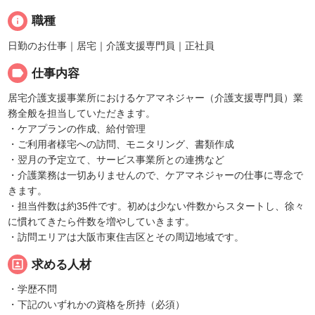
info
職種
日勤のお仕事｜居宅｜介護支援専門員｜正社員
label
仕事内容
居宅介護支援事業所におけるケアマネジャー（介護支援専門員）業
務全般を担当していただきます。
・ケアプランの作成、給付管理
・ご利用者様宅への訪問、モニタリング、書類作成
・翌月の予定立て、サービス事業所との連携など
・介護業務は一切ありませんので、ケアマネジャーの仕事に専念で
きます。
・担当件数は約35件です。初めは少ない件数からスタートし、徐々
に慣れてきたら件数を増やしていきます。
・訪問エリアは大阪市東住吉区とその周辺地域です。
portrait
求める人材
・学歴不問
・下記のいずれかの資格を所持（必須）