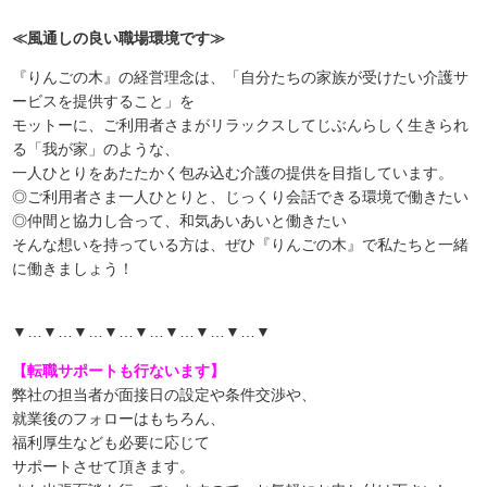
≪風通しの良い職場環境です≫
『りんごの木』の経営理念は、「自分たちの家族が受けたい介護サ
ービスを提供すること」を
モットーに、ご利用者さまがリラックスしてじぶんらしく生きられ
る「我が家」のような、
一人ひとりをあたたかく包み込む介護の提供を目指しています。
◎ご利用者さま一人ひとりと、じっくり会話できる環境で働きたい
◎仲間と協力し合って、和気あいあいと働きたい
そんな想いを持っている方は、ぜひ『りんごの木』で私たちと一緒
に働きましょう！
▼…▼…▼…▼…▼…▼…▼…▼…▼
【転職サポートも行ないます】
弊社の担当者が面接日の設定や条件交渉や、
就業後のフォローはもちろん、
福利厚生なども必要に応じて
サポートさせて頂きます。