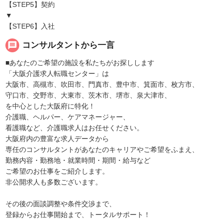
【STEP5】契約
▼
【STEP6】入社
message
コンサルタントから一言
■あなたのご希望の施設を私たちがお探しします
「大阪介護求人転職センター」は
大阪市、高槻市、吹田市、門真市、豊中市、箕面市、枚方市、
守口市、交野市、大東市、茨木市、堺市、泉大津市、
を中心とした大阪府に特化！
介護職、ヘルパー、ケアマネージャー、
看護職など、介護職求人はお任せください。
大阪府内の豊富な求人データから
専任のコンサルタントがあなたのキャリアやご希望をふまえ、
勤務内容・勤務地・就業時間・期間・給与など
ご希望のお仕事をご紹介します。
非公開求人も多数ございます。
その後の面談調整や条件交渉まで、
登録からお仕事開始まで、トータルサポート！