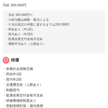
月給 300,000円
・月給 300,000円〜
・※給与幅は経験・能力による
・※当社規定の件数に達するまでは240,000円
・昇給あり（年1回）
・賞与あり（年2回）
・処遇改善交付金毎月支給
・通勤手当あり（上限あり）
favorite_border
待遇
・各種社会保険完備
・昇給年1回
・賞与年2回
・交通費支給（上限あり）
・制服貸与
・処遇改善交付金毎月支給
・研修費補助制度あり
・受動喫煙対策：屋内禁煙