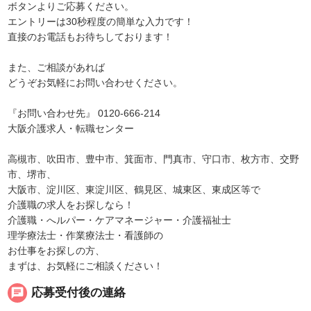
ボタンよりご応募ください。
エントリーは30秒程度の簡単な入力です！
直接のお電話もお待ちしております！
また、ご相談があれば
どうぞお気軽にお問い合わせください。
『お問い合わせ先』 0120-666-214
大阪介護求人・転職センター
高槻市、吹田市、豊中市、箕面市、門真市、守口市、枚方市、交野
市、堺市、
大阪市、淀川区、東淀川区、鶴見区、城東区、東成区等で
介護職の求人をお探しなら！
介護職・へルパー・ケアマネージャー・介護福祉士
理学療法士・作業療法士・看護師の
お仕事をお探しの方、
まずは、お気軽にご相談ください！
chat
応募受付後の連絡