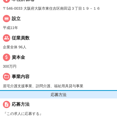
〒546-0033 大阪府大阪市東住吉区南田辺３丁目１９－１６
calendar_view_day
設立
平成11年
people
従業員数
企業全体 96人
attach_money
資本金
300万円
folder_open
事業内容
居宅介護支援事業、訪問介護、福祉用具貸与事業
応募方法
description
応募方法
『この求人に応募する』