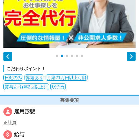


こだわりポイント！
日勤のみ
昇給あり
月給21万円以上可能
賞与あり(年2回以上）
駅チカ
募集要項
person
雇用形態
正社員
attach_money
給与