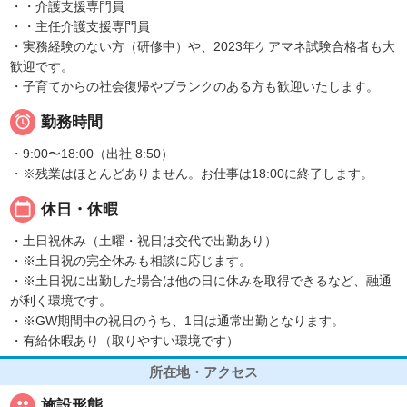
・・介護支援専門員
・・主任介護支援専門員
・実務経験のない方（研修中）や、2023年ケアマネ試験合格者も大
歓迎です。
・子育てからの社会復帰やブランクのある方も歓迎いたします。

勤務時間
・9:00〜18:00（出社 8:50）
・※残業はほとんどありません。お仕事は18:00に終了します。
calendar_today
休日・休暇
・土日祝休み（土曜・祝日は交代で出勤あり）
・※土日祝の完全休みも相談に応じます。
・※土日祝に出勤した場合は他の日に休みを取得できるなど、融通
が利く環境です。
・※GW期間中の祝日のうち、1日は通常出勤となります。
・有給休暇あり（取りやすい環境です）
所在地・アクセス
people
施設形態