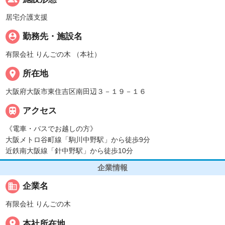
居宅介護支援
person_pin
勤務先・施設名
有限会社 りんごの木 （本社）
place
所在地
大阪府大阪市東住吉区南田辺３－１９－１６

アクセス
《電車・バスでお越しの方》
大阪メトロ谷町線「駒川中野駅」から徒歩9分
近鉄南大阪線「針中野駅」から徒歩10分
企業情報
business
企業名
有限会社 りんごの木
place
本社所在地