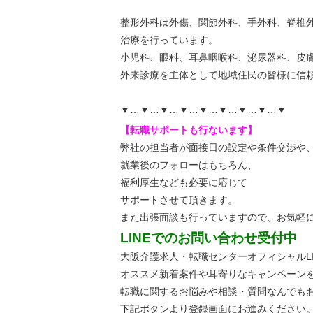
整形外科は外傷、関節外科、手外科、脊椎
治療を行っています。
小児科、眼科、耳鼻咽喉科、泌尿器科、皮
外来診療を主体として地域住民の皆様に信
▼…▼…▼…▼…▼…▼…▼…▼…▼
【転職サポートも行ないます】
弊社の担当者が面接日の設定や条件交渉や
就業後のフォローはもちろん、
福利厚生なども必要に応じて
サポートさせて頂きます。
また出張面談も行っていますので、
お気軽
LINEでのお問い合わせ受付中
大阪介護求人・転職センターオフィシャルLI
オススメ新着案件や耳寄りなキャンペーン
転職に関するお悩みや相談・質問なんでも
下記ボタンより登録画面にお進みください