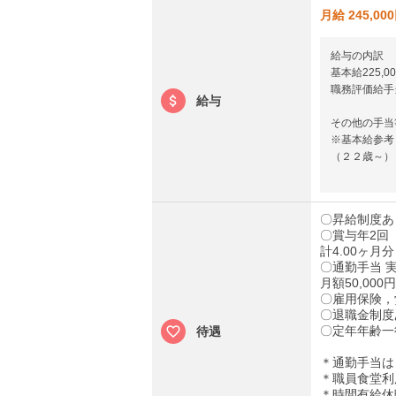
月給 245,00
給与の内訳
基本給225,00
職務評価給手当2
給与
その他の手当
※基本給参考
（２２歳～）
〇昇給制度あ
〇賞与年2回
計4.00ヶ月
〇通勤手当 
月額50,000円
〇雇用保険，
〇退職金制度
〇定年年齢一
待遇
＊通勤手当は
＊職員食堂利
＊時間有給休