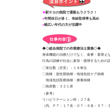
★
駅チカの病院で通勤もラクラク！
★
年間休日が多く、有給取得率も高め
★
幅広い年代の方が活躍中
◆◇総合病院での作業療法士業務◇◆
身体機能の治療だけでなく、食事・着替え
行為の訓練や社会に参加・復帰するための
〇単位数（目安）：１８単位
〇病棟：急性期病棟・地域包括ケア病棟
地域包括医療病棟・療養病棟
〇病床数：３２１床
（参考）
リハビリテーション科：２７名
（内、ＰＴ：１７名・ＯＴ：６名・ＳＴ：