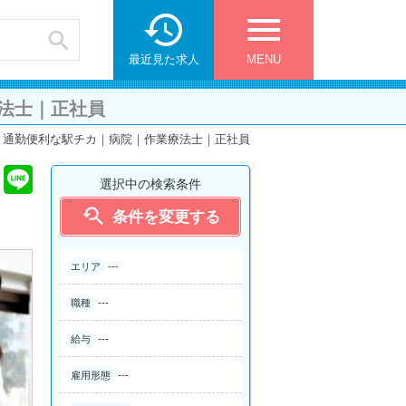

menu

最近見た求人
MENU
法士｜正社員
｜通勤便利な駅チカ｜病院｜作業療法士｜正社員
選択中の検索条件

条件を変更する
---
エリア
---
職種
---
給与
---
雇用形態