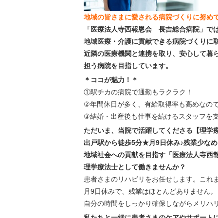
地域の皆さまに愛される病院づくりに努め
「医療法人寺西報恩会 長吉総合病院」で
地域医療・介護に貢献できる病院づくりに
近隣の医療機関と連携を取り、安心して暮
担う病院を目指しています。
＊ココが魅力！＊
①駅チカの病院で通勤もラクラク！
②年間休日が多く、有給取得率も高めなの
③結婚・出産後も仕事を続けるスタッフを
ただいま、当院で活躍してくださる【理学
出戸駅から徒歩5分★月9日休み♪残業少なめ
地域社会への貢献を目指す「医療法人寺西
理学療法士として働きませんか？
患者さまのリハビリをお任せします。これ
月9日休みで、残業はほとんどありません。
自分の時間をしっかり確保しながらメリハ
私たちと一緒に患者さまのケアやサポート