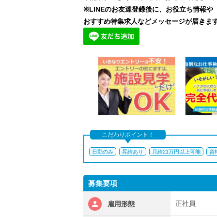
※LINEのお友達登録後に、お役立ち情報や
おすすめ特集求人などメッセージが届きま
こだわりポイント！
日勤のみ
昇給あり
月給21万円以上可能
資
募集要項
正社員
雇用形態