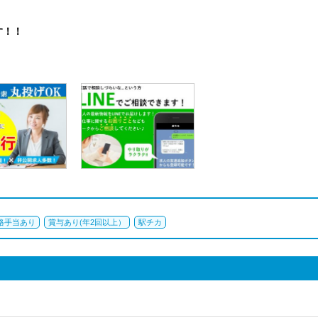
す！！
格手当あり
賞与あり(年2回以上）
駅チカ