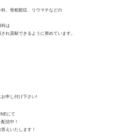
外科、骨粗鬆症、リウマチなどの
膚科は
頼され貢献できるように努めています。
、
にお申し付け下さい!
NEにて
を配信中！
お答えいたします！
。