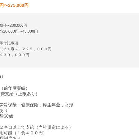
0円〜275,000円
0円〜230,000円
0,000円〜45,000円
等付記事項
（２１歳～）２２５，０００円
２３０，０００円
り
分（前年度実績）
実費支給（上限あり）
労災保険，健康保険，厚生年金，財形
あり
律60歳
２キロ以上で支給（当社規定による）
用可能（１食４００円）
暇制度あり