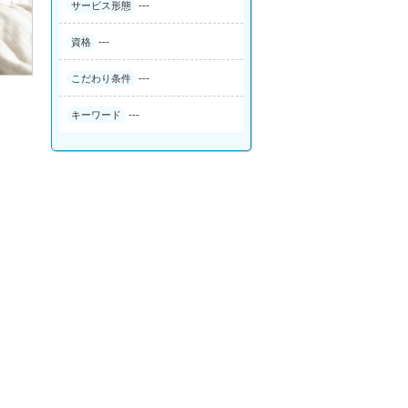
---
サービス形態
---
資格
---
こだわり条件
---
キーワード