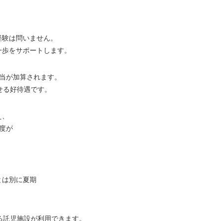
経験は問いません。
一歩をサポートします。
当が加算されます。
せる好待遇です。
え、
度が
とは別に夏期
る託児施設が利用できます。