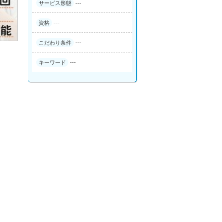
---
サービス形態
---
資格
---
こだわり条件
---
キーワード