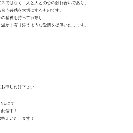
ビスではなく、人と人との心の触れ合いであり、
ち合う共感を大切にするものです。
仕の精神を持って行動し、
う温かく寄り添うような愛情を提供いたします。
、
にお申し付け下さい!
NEにて
を配信中！
お答えいたします！
。