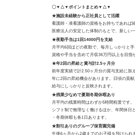
〇▼△▼ポイントまとめ▼△▼
★施設未経験から正社員として活躍
看護師・准看護師の資格をお持ちであれば
医療法人の安定した体制のもとで、新しい
★夜勤手当は1回14000円を支給
月平均6回ほどの夜勤で、毎月しっかりと手
資格や手当を含めて月収36万円以上を目指
★年2回の昇給と賞与計2.5ヶ月分
前年度実績で計2.50ヶ月分の賞与支給に加
年に2回の昇給機会があります。日頃の貢献
給与にしっかりと反映されます。
★残業少なめで夏期冬期休暇あり
月平均の残業時間はわずか5時間程度です。
シフト制で無理なく働けるほか、年間休日
・冬期休暇も各1日あります。
★割引ありのグループ保育園完備
生後6ヶ月から2歳までのお子様を預けられ