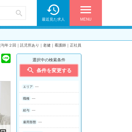

menu

最近見た求人
MENU
賞与年２回｜託児所あり｜老健｜看護師｜正社員
選択中の検索条件

条件を変更する
---
エリア
---
職種
---
給与
---
雇用形態