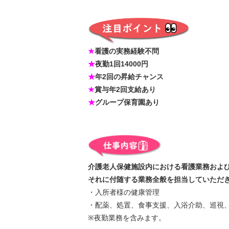
★
看護の実務経験不問
★
夜勤1回14000円
★
年2回の昇給チャンス
★
賞与年2回支給あり
★
グループ保育園あり
介護老人保健施設内における看護業務およ
それに付随する業務全般を担当していただ
・入所者様の健康管理
・配薬、処置、食事支援、入浴介助、巡視
※夜勤業務を含みます。