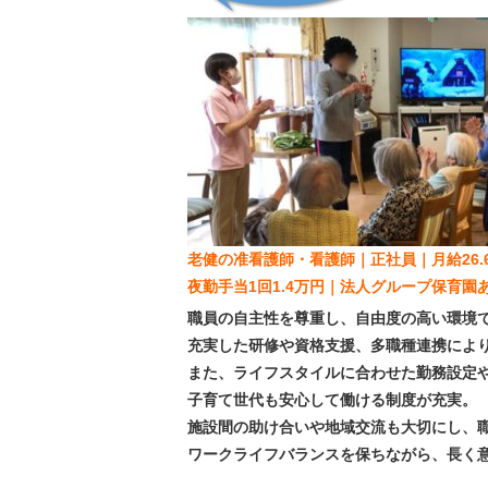
老健の准看護師・看護師｜正社員｜月給26.6
夜勤手当1回1.4万円｜法人グループ保育園
職員の自主性を尊重し、自由度の高い環境
充実した研修や資格支援、多職種連携によ
また、ライフスタイルに合わせた勤務設定
子育て世代も安心して働ける制度が充実。
施設間の助け合いや地域交流も大切にし、
ワークライフバランスを保ちながら、長く