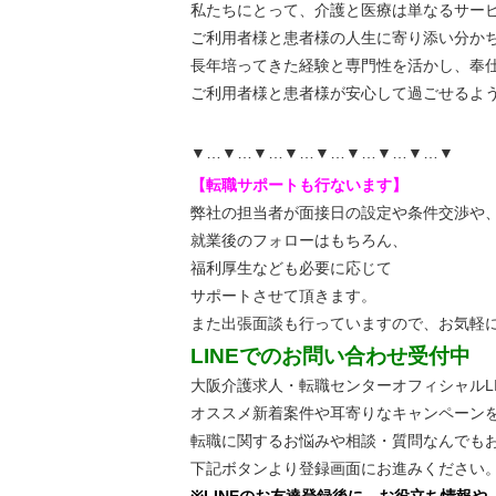
私たちにとって、介護と医療は単なるサー
ご利用者様と患者様の人生に寄り添い分か
長年培ってきた経験と専門性を活かし、奉
ご利用者様と患者様が安心して過ごせるよ
▼…▼…▼…▼…▼…▼…▼…▼…▼
【転職サポートも行ないます】
弊社の担当者が面接日の設定や条件交渉や
就業後のフォローはもちろん、
福利厚生なども必要に応じて
サポートさせて頂きます。
また出張面談も行っていますので、
お気軽
LINEでのお問い合わせ受付中
大阪介護求人・転職センターオフィシャルLI
オススメ新着案件や耳寄りなキャンペーン
転職に関するお悩みや相談・質問なんでも
下記ボタンより登録画面にお進みください