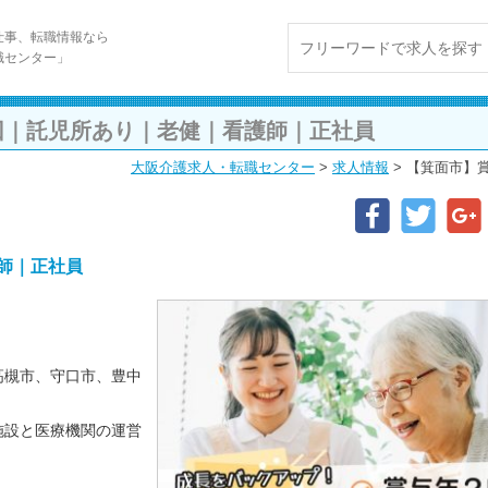
仕事、転職情報なら
職センター」
回｜託児所あり｜老健｜看護師｜正社員
大阪介護求人・転職センター
>
求人情報
>
【箕面市】
師｜正社員
高槻市、守口市、豊中
施設と医療機関の運営