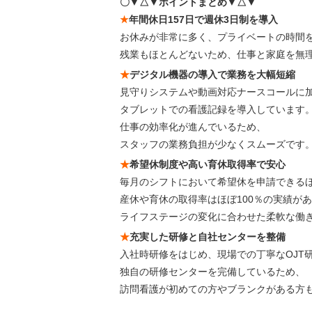
〇▼△▼ポイントまとめ▼△▼
★
年間休日157日で週休3日制を導入
お休みが非常に多く、プライベートの時間
残業もほとんどないため、仕事と家庭を無
★
デジタル機器の導入で業務を大幅短縮
見守りシステムや動画対応ナースコールに
タブレットでの看護記録を導入しています
仕事の効率化が進んでいるため、
スタッフの業務負担が少なくスムーズです
★
希望休制度や高い育休取得率で安心
毎月のシフトにおいて希望休を申請できる
産休や育休の取得率はほぼ100％の実績が
ライフステージの変化に合わせた柔軟な働
★
充実した研修と自社センターを整備
入社時研修をはじめ、現場での丁寧なOJT
独自の研修センターを完備しているため、
訪問看護が初めての方やブランクがある方