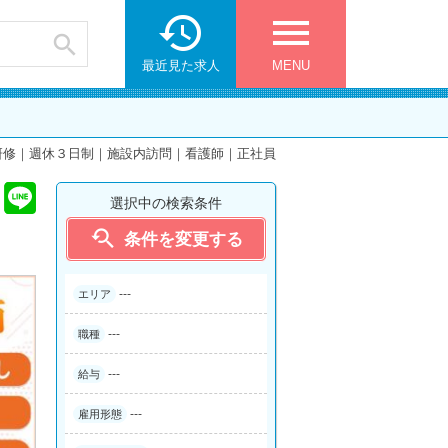

menu

最近見た求人
MENU
研修｜週休３日制｜施設内訪問｜看護師｜正社員
選択中の検索条件

条件を変更する
---
エリア
---
職種
---
給与
---
雇用形態