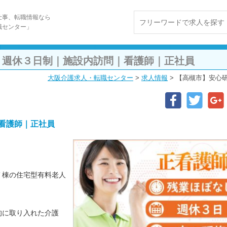
仕事、転職情報なら
職センター」
｜週休３日制｜施設内訪問｜看護師｜正社員
大阪介護求人・転職センター
>
求人情報
>
【高槻市】安心
看護師｜正社員
７棟の住宅型有料老人
的に取り入れた介護