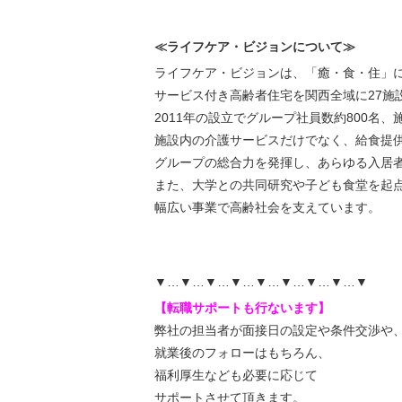
≪ライフケア・ビジョンについて≫
ライフケア・ビジョンは、「癒・食・住」
サービス付き高齢者住宅を関西全域に27施
2011年の設立でグループ社員数約800名
施設内の介護サービスだけでなく、給食提
グループの総合力を発揮し、あらゆる入居
また、大学との共同研究や子ども食堂を起
幅広い事業で高齢社会を支えています。
▼…▼…▼…▼…▼…▼…▼…▼…▼
【転職サポートも行ないます】
弊社の担当者が面接日の設定や条件交渉や
就業後のフォローはもちろん、
福利厚生なども必要に応じて
サポートさせて頂きます。