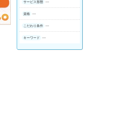
---
サービス形態
---
資格
---
こだわり条件
---
キーワード