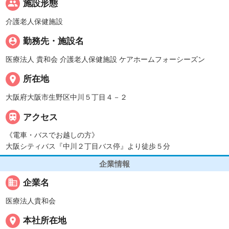
people
施設形態
介護老人保健施設
person_pin
勤務先・施設名
医療法人 貴和会 介護老人保健施設 ケアホームフォーシーズン
place
所在地
大阪府大阪市生野区中川５丁目４－２

アクセス
《電車・バスでお越しの方》
大阪シティバス『中川２丁目バス停』より徒歩５分
企業情報
business
企業名
医療法人貴和会
place
本社所在地