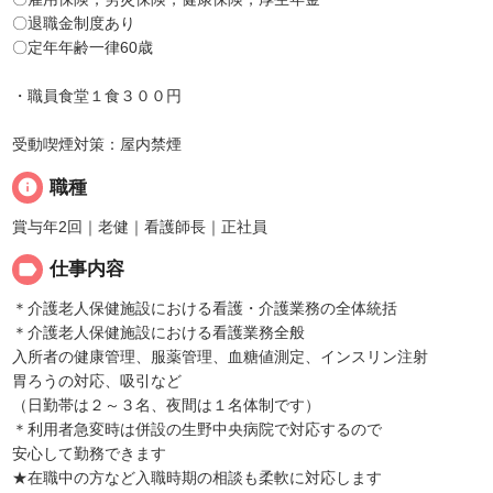
〇退職金制度あり
〇定年年齢一律60歳
・職員食堂１食３００円
受動喫煙対策：屋内禁煙
info
職種
賞与年2回｜老健｜看護師長｜正社員
label
仕事内容
＊介護老人保健施設における看護・介護業務の全体統括
＊介護老人保健施設における看護業務全般
入所者の健康管理、服薬管理、血糖値測定、インスリン注射
胃ろうの対応、吸引など
（日勤帯は２～３名、夜間は１名体制です）
＊利用者急変時は併設の生野中央病院で対応するので
安心して勤務できます
★在職中の方など入職時期の相談も柔軟に対応します