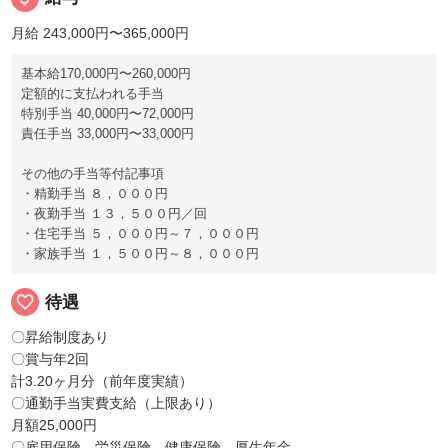
月給 243,000円〜365,000円
基本給170,000円〜260,000円
定額的に支払われる手当
特別手当 40,000円〜72,000円
責任手当 33,000円〜33,000円
その他の手当等付記事項
・精勤手当 ８，０００円
・夜勤手当 １３，５００円／回
・住宅手当 ５，０００円～７，０００円
・家族手当 １，５００円～８，０００円
favorite_border
待遇
〇昇給制度あり
〇賞与年2回
計3.20ヶ月分（前年度実績）
〇通勤手当実費支給（上限あり）
月額25,000円
〇雇用保険，労災保険，健康保険，厚生年金