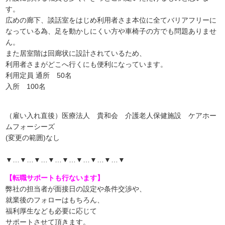
す。
広めの廊下、談話室をはじめ利用者さま本位に全てバリアフリーに
なっている為、足を動かしにくい方や車椅子の方でも問題ありませ
ん。
また居室階は回廊状に設計されているため、
利用者さまがどこへ行くにも便利になっています。
利用定員 通所 50名
入所 100名
（雇い入れ直後）医療法人 貴和会 介護老人保健施設 ケアホー
ムフォーシーズ
(変更の範囲)なし
▼…▼…▼…▼…▼…▼…▼…▼…▼
【転職サポートも行ないます】
弊社の担当者が面接日の設定や条件交渉や、
就業後のフォローはもちろん、
福利厚生なども必要に応じて
サポートさせて頂きます。