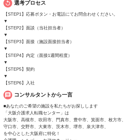
replay
選考プロセス
【STEP1】応募ボタン・お電話にてお問合わせください。
▼
【STEP2】面談（当社担当者）
▼
【STEP3】面接（施設面接担当者）
▼
【STEP4】内定（面接1週間程度）
▼
【STEP5】契約
▼
【STEP6】入社
message
コンサルタントから一言
■あなたのご希望の施設を私たちがお探しします
「大阪介護求人転職センター」は
大阪市、高槻市、吹田市、門真市、豊中市、箕面市、枚方市、
守口市、交野市、大東市、茨木市、堺市、泉大津市、
を中心とした大阪府に特化！