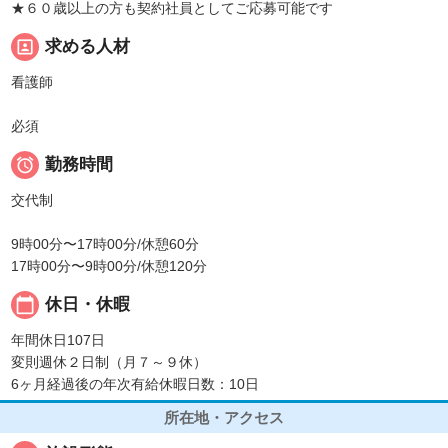
★６０歳以上の方も契約社員としてご応募可能です
portrait
求める人材
看護師
必須

勤務時間
交代制
9時00分〜17時00分/休憩60分
17時00分〜9時00分/休憩120分
calendar_today
休日・休暇
年間休日107日
変則週休２日制（月７～９休）
6ヶ月経過後の年次有給休暇日数：10日
所在地・アクセス