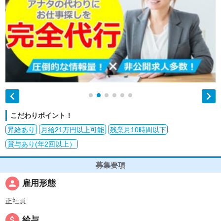


こだわりポイント！
昇給あり
月給21万円以上可能
残業月10時間以下
賞与あり(年2回以上）
募集要項
person
雇用形態
正社員
attach_money
給与