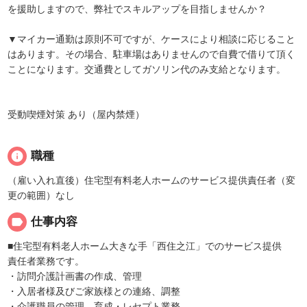
を援助しますので、弊社でスキルアップを目指しませんか？
▼マイカー通勤は原則不可ですが、ケースにより相談に応じること
はあります。その場合、駐車場はありませんので自費で借りて頂く
ことになります。交通費としてガソリン代のみ支給となります。
受動喫煙対策 あり（屋内禁煙）
info
職種
（雇い入れ直後）住宅型有料老人ホームのサービス提供責任者（変
更の範囲）なし
label
仕事内容
■住宅型有料老人ホーム大きな手「西住之江」でのサービス提供
責任者業務です。
・訪問介護計画書の作成、管理
・入居者様及びご家族様との連絡、調整
・介護職員の管理、育成・レセプト業務