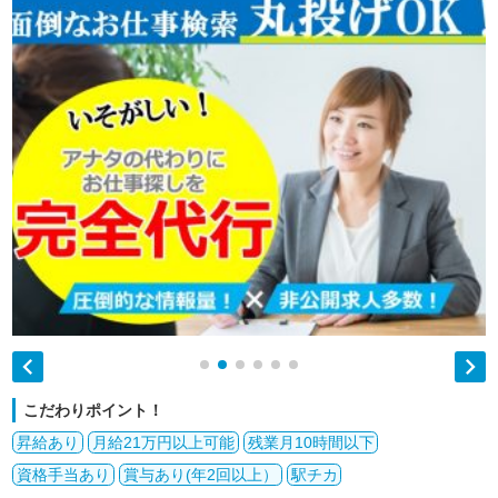


こだわりポイント！
昇給あり
月給21万円以上可能
残業月10時間以下
資格手当あり
賞与あり(年2回以上）
駅チカ