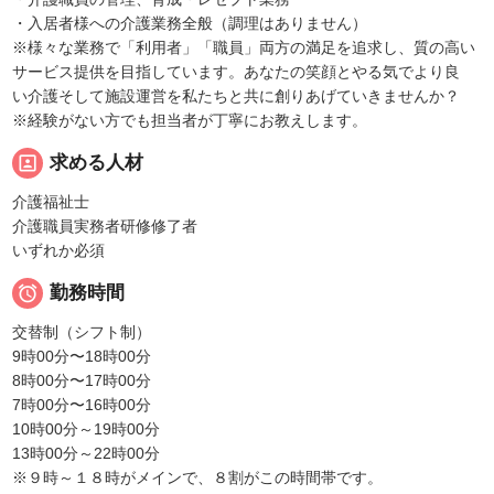
・入居者様への介護業務全般（調理はありません）
※様々な業務で「利用者」「職員」両方の満足を追求し、質の高い
サービス提供を目指しています。あなたの笑顔とやる気でより良
い介護そして施設運営を私たちと共に創りあげていきませんか？
※経験がない方でも担当者が丁寧にお教えします。
portrait
求める人材
介護福祉士
介護職員実務者研修修了者
いずれか必須

勤務時間
交替制（シフト制）
9時00分〜18時00分
8時00分〜17時00分
7時00分〜16時00分
10時00分～19時00分
13時00分～22時00分
※９時～１８時がメインで、８割がこの時間帯です。