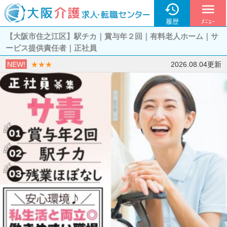

menu
履歴
ﾒﾆｭｰ
【大阪市住之江区】駅チカ｜賞与年２回｜有料老人ホーム｜サ
ービス提供責任者｜正社員
NEW!
★★★
2026.08.04更新