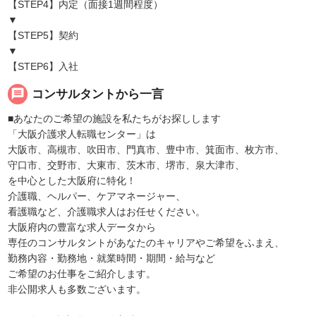
【STEP4】内定（面接1週間程度）
▼
【STEP5】契約
▼
【STEP6】入社
message
コンサルタントから一言
■あなたのご希望の施設を私たちがお探しします
「大阪介護求人転職センター」は
大阪市、高槻市、吹田市、門真市、豊中市、箕面市、枚方市、
守口市、交野市、大東市、茨木市、堺市、泉大津市、
を中心とした大阪府に特化！
介護職、ヘルパー、ケアマネージャー、
看護職など、介護職求人はお任せください。
大阪府内の豊富な求人データから
専任のコンサルタントがあなたのキャリアやご希望をふまえ、
勤務内容・勤務地・就業時間・期間・給与など
ご希望のお仕事をご紹介します。
非公開求人も多数ございます。