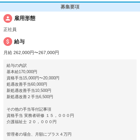
募集要項
person
雇用形態
正社員
attach_money
給与
月給 262,000円〜267,000円
給与の内訳
基本給170,000円
資格手当15,000円〜20,000円
処遇改善手当60,000円
新処遇改善手当10,500円
新処遇改善２手当6,500円
その他の手当等付記事項
資格手当 実務者研修 １５，０００円
介護福祉士 ２０，０００円
管理者の場合、月額にプラス４万円