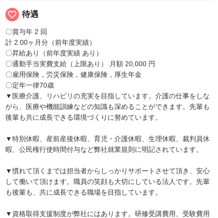
favorite_border
待遇
〇賞与年 2 回
計 2.00ヶ月分（前年度実績）
〇昇給あり（前年度実績 あり）
〇通勤手当実費支給（上限あり） 月額 20,000 円
〇雇用保険，労災保険，健康保険，厚生年金
〇定年一律70歳
▼医療介護、リハビリの充実を目指しています。介護の仕事をしな
がら、医療や機能訓練などの知識も深めることができます。先輩も
後輩も共に成長できる環境づくりに努めています。
▼特別休暇、産前産後休暇、育児・介護休暇、生理休暇、裁判員休
暇、公民権行使時間付与など弊社就業規則に明記されています。
▼慣れて頂くまでは担当者からしっかりサポートさせて頂き、安心
して働いて頂けます。職員の笑顔も大切にしている法人です。先輩
も後輩も、共に成長できる職場を目指しています。
▼資格取得支援制度が弊社にはあります。研修受講費用、受験費用