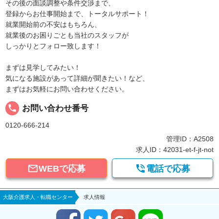
その後の面談調整や条件交渉まで、
登録からお仕事開始まで、トータルサポート！
就業開始前の不安はもちろん、
就業後のお困りごとも当社のスタッフが
しっかりとフォロー致します！
まずは見学してみたい！
気になる施設があって詳細が聞きたい！など、
まずはお気軽にお問い合わせください。
local_phone
お問い合わせ番号
0120-666-214
管理ID：A2508
求人ID：42031-et-f-jt-not


WEBで応募
電話で応募
大阪介護求人・転職センター
求人情報