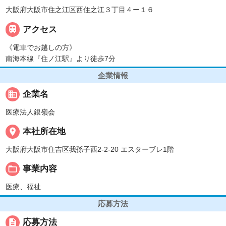
大阪府大阪市住之江区西住之江３丁目４ー１６

アクセス
《電車でお越しの方》
南海本線『住ノ江駅』より徒歩7分
企業情報
business
企業名
医療法人銀嶺会
place
本社所在地
大阪府大阪市住吉区我孫子西2-2-20 エスターブレ1階
folder_open
事業内容
医療、福祉
応募方法
description
応募方法