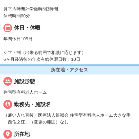
月平均時間外労働時間3時間
休憩時間60分
calendar_today
休日・休暇
年間休日105日
シフト制（出来る範囲で相談に応じます）
6ヶ月経過後の年次有給休暇日数：10日
所在地・アクセス
people
施設形態
住宅型有料老人ホーム
person_pin
勤務先・施設名
（雇い入れ直後）医療法人銀嶺会 住宅型有料老人ホーム大きな手
「西住之江」（変更の範囲）なし
place
所在地