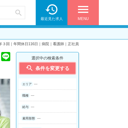

menu

最近見た求人
MENU
年３回｜年間休日116日｜病院｜看護師｜正社員
選択中の検索条件

条件を変更する
---
エリア
---
職種
---
給与
---
雇用形態