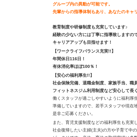
グループ内の異動が可能です。
先輩からの指導体制もあり、あなたのキャ
教育制度や研修制度も充実しています♪
経験の少ない方には丁寧に指導致しますの
キャリアアップも目指せます！
【ワークライフバランス充実!!】
年間休日116日！
有休消化率ほぼ100％！
【安心の福利厚生!!】
社会保険完備、退職金制度、家族手当、職
フィットネスジム利用制度など安心して長
働くスタッフが過ごしやすいように福利厚
準備していますので、若手スタッフや現在
是非ご応募ください。
また、育児支援制度などの福利厚生も充実
社会復帰したい主婦(主夫)の方や子育て中の