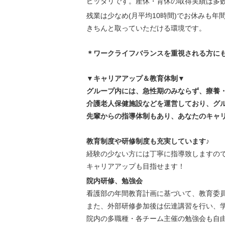
ピッタリです。産休・育休の取得実績は多
残業は少なめ(月平均10時間)でお休みも年間
きちんと取っていただける環境です。
＊ワークライフバランスを重視される方に
▼キャリアアップ＆教育体制▼
グループ内には、急性期のみならず、療養
介護老人保健施設などを運営しており、グ
先輩からの指導体制もあり、あなたのキャ
教育制度や研修制度も充実しています♪
経験の少ない方には丁寧に指導致しますの
キャリアアップも目指せます！
院内研修、勉強会
看護部の年間教育計画に基づいて、教育委
また、外部研修参加後は伝達講習を行い、
院内の多職種・各チーム主催の勉強会も自