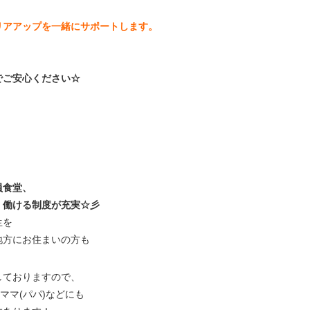
リアアップを一緒にサポートします。
でご安心ください☆
員食堂、
く働ける制度が充実☆彡
生を
地方にお住まいの方も
しておりますので、
ママ(パパ)などにも