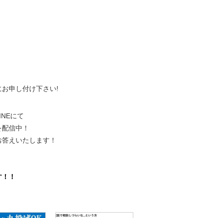
、
にお申し付け下さい!
NEにて
を配信中！
お答えいたします！
。
す！！