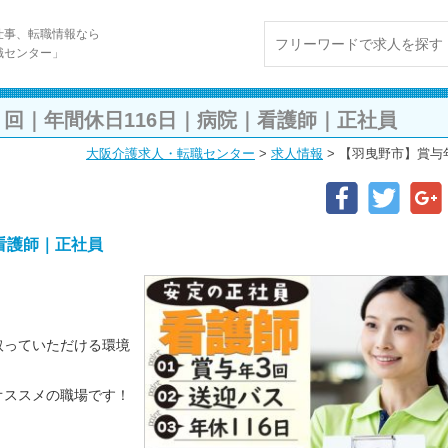
仕事、転職情報なら
職センター」
回｜年間休日116日｜病院｜看護師｜正社員
大阪介護求人・転職センター
>
求人情報
>
【羽曳野市】賞与
看護師｜正社員
取っていただける環境
オススメの職場です！