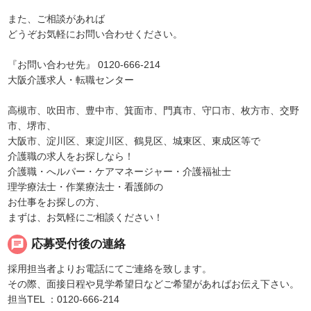
また、ご相談があれば
どうぞお気軽にお問い合わせください。
『お問い合わせ先』 0120-666-214
大阪介護求人・転職センター
高槻市、吹田市、豊中市、箕面市、門真市、守口市、枚方市、交野
市、堺市、
大阪市、淀川区、東淀川区、鶴見区、城東区、東成区等で
介護職の求人をお探しなら！
介護職・へルパー・ケアマネージャー・介護福祉士
理学療法士・作業療法士・看護師の
お仕事をお探しの方、
まずは、お気軽にご相談ください！
chat
応募受付後の連絡
採用担当者よりお電話にてご連絡を致します。
その際、面接日程や見学希望日などご希望があればお伝え下さい。
担当TEL ：0120-666-214