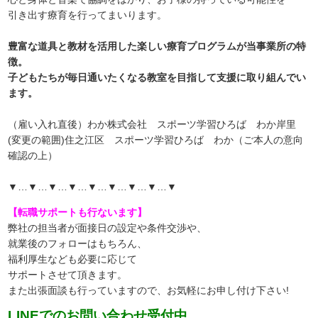
引き出す療育を行ってまいります。
豊富な道具と教材を活用した楽しい療育プログラムが当事業所の特
徴。
子どもたちが毎日通いたくなる教室を目指して支援に取り組んでい
ます。
（雇い入れ直後）わか株式会社 スポーツ学習ひろば わか岸里
(変更の範囲)住之江区 スポーツ学習ひろば わか（ご本人の意向
確認の上）
▼…▼…▼…▼…▼…▼…▼…▼…▼
【転職サポートも行ないます】
弊社の担当者が面接日の設定や条件交渉や、
就業後のフォローはもちろん、
福利厚生なども必要に応じて
サポートさせて頂きます。
また出張面談も行っていますので、
お気軽にお申し付け下さい!
LINEでのお問い合わせ受付中