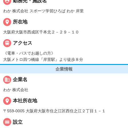
person_pin
勤務先・施設名
わか 株式会社 スポーツ学習ひろば わか 岸里
place
所在地
大阪府大阪市西成区千本北２－２９－１０

アクセス
《電車・バスでお越しの方》
大阪メトロ四つ橋線『岸里駅』より徒歩８分
企業情報
business
企業名
わか 株式会社
place
本社所在地
〒559-0005 大阪府大阪市住之江区西住之江２丁目１－１
calendar_view_day
設立