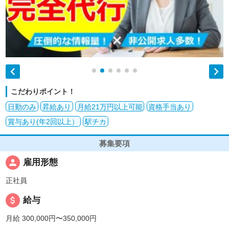


こだわりポイント！
日勤のみ
昇給あり
月給21万円以上可能
資格手当あり
賞与あり(年2回以上）
駅チカ
募集要項
person
雇用形態
正社員
attach_money
給与
月給 300,000円〜350,000円