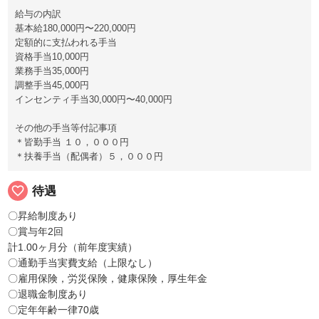
給与の内訳
基本給180,000円〜220,000円
定額的に支払われる手当
資格手当10,000円
業務手当35,000円
調整手当45,000円
インセンティ手当30,000円〜40,000円
その他の手当等付記事項
＊皆勤手当 １０，０００円
＊扶養手当（配偶者）５，０００円
favorite_border
待遇
〇昇給制度あり
〇賞与年2回
計1.00ヶ月分（前年度実績）
〇通勤手当実費支給（上限なし）
〇雇用保険，労災保険，健康保険，厚生年金
〇退職金制度あり
〇定年年齢一律70歳