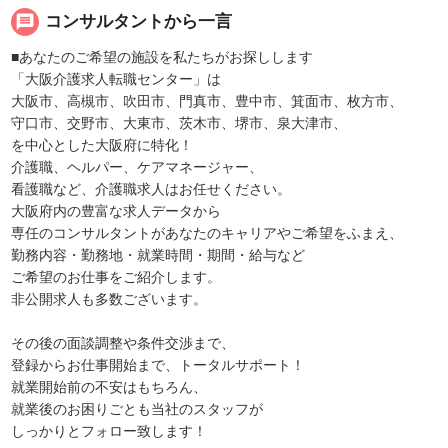
message
コンサルタントから一言
■あなたのご希望の施設を私たちがお探しします
「大阪介護求人転職センター」は
大阪市、高槻市、吹田市、門真市、豊中市、箕面市、枚方市、
守口市、交野市、大東市、茨木市、堺市、泉大津市、
を中心とした大阪府に特化！
介護職、ヘルパー、ケアマネージャー、
看護職など、介護職求人はお任せください。
大阪府内の豊富な求人データから
専任のコンサルタントがあなたのキャリアやご希望をふまえ、
勤務内容・勤務地・就業時間・期間・給与など
ご希望のお仕事をご紹介します。
非公開求人も多数ございます。
その後の面談調整や条件交渉まで、
登録からお仕事開始まで、トータルサポート！
就業開始前の不安はもちろん、
就業後のお困りごとも当社のスタッフが
しっかりとフォロー致します！