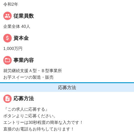
令和2年
people
従業員数
企業全体 40人
attach_money
資本金
1,000万円
folder_open
事業内容
就労継続支援Ａ型・Ｂ型事業所
お芋スイーツの製造・販売
応募方法
description
応募方法
『この求人に応募する』
ボタンよりご応募ください。
エントリーは30秒程度の簡単な入力です！
直接のお電話もお待ちしております！