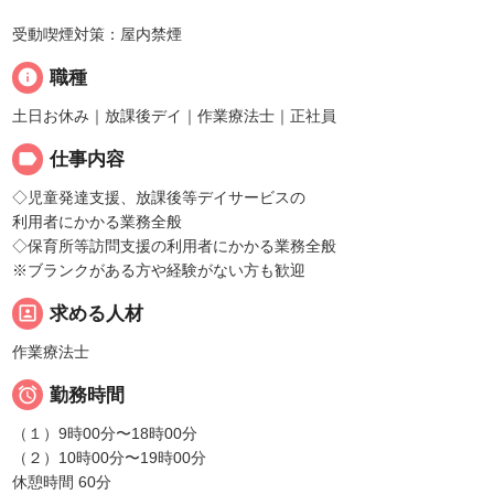
受動喫煙対策：屋内禁煙
info
職種
土日お休み｜放課後デイ｜作業療法士｜正社員
label
仕事内容
◇児童発達支援、放課後等デイサービスの
利用者にかかる業務全般
◇保育所等訪問支援の利用者にかかる業務全般
※ブランクがある方や経験がない方も歓迎
portrait
求める人材
作業療法士

勤務時間
（１）9時00分〜18時00分
（２）10時00分〜19時00分
休憩時間 60分