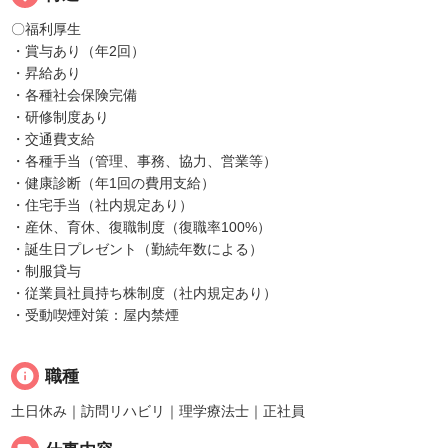
〇福利厚生
・賞与あり（年2回）
・昇給あり
・各種社会保険完備
・研修制度あり
・交通費支給
・各種手当（管理、事務、協力、営業等）
・健康診断（年1回の費用支給）
・住宅手当（社内規定あり）
・産休、育休、復職制度（復職率100%）
・誕生日プレゼント（勤続年数による）
・制服貸与
・従業員社員持ち株制度（社内規定あり）
・受動喫煙対策：屋内禁煙
info
職種
土日休み｜訪問リハビリ｜理学療法士｜正社員