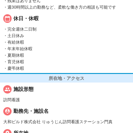
・残業はありません
・週30時間以上の勤務など、柔軟な働き方の相談も可能です
calendar_today
休日・休暇
・完全週休二日制
・土日休み
・有給休暇
・年末年始休暇
・夏期休暇
・育児休暇
・慶弔休暇
所在地・アクセス
people
施設形態
訪問看護
person_pin
勤務先・施設名
大和ビルド株式会社 りゅうじん訪問看護ステーション門真