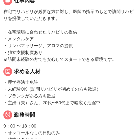
label
仕事内容
在宅でリハビリが必要な方に対し、医師の指示のもとで訪問リハビ
リを提供していただきます。
・在宅環境に合わせたリハビリの提供
・メンタルケア
・リンパマッサージ、アロマの提供
・独立支援制度あり
※訪問未経験の方でも安心してスタートできる環境です。
portrait
求める人材
・理学療法士免許
・未経験OK（訪問リハビリが初めての方も歓迎）
・ブランクがある方も歓迎
・主婦（夫）さん、20代〜50代まで幅広く活躍中

勤務時間
9：00 〜 18：00
・オンコールなしの日勤のみ