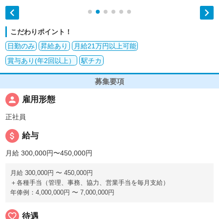


こだわりポイント！
日勤のみ
昇給あり
月給21万円以上可能
賞与あり(年2回以上）
駅チカ
募集要項
person
雇用形態
正社員
attach_money
給与
月給 300,000円〜450,000円
月給 300,000円 〜 450,000円
＋各種手当（管理、事務、協力、営業手当を毎月支給）
年俸例：4,000,000円 〜 7,000,000円
favorite_border
待遇