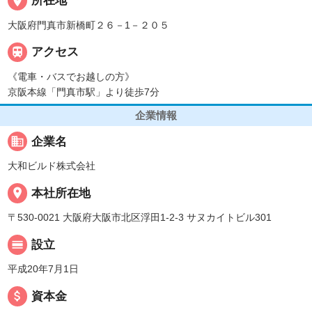
place
所在地
大阪府門真市新橋町２６－1－２０５

アクセス
《電車・バスでお越しの方》
京阪本線「門真市駅」より徒歩7分
企業情報
business
企業名
大和ビルド株式会社
place
本社所在地
〒530-0021 大阪府大阪市北区浮田1-2-3 サヌカイトビル301
calendar_view_day
設立
平成20年7月1日
attach_money
資本金