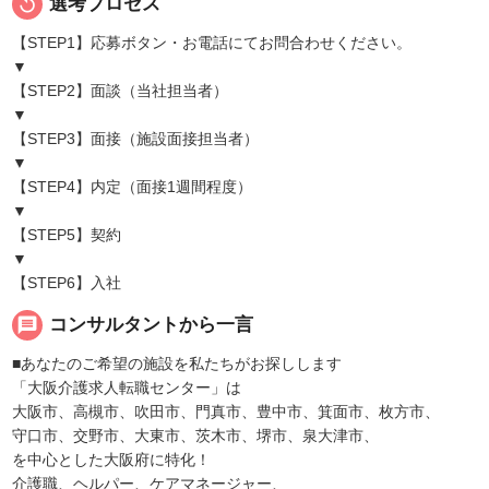
replay
選考プロセス
【STEP1】応募ボタン・お電話にてお問合わせください。
▼
【STEP2】面談（当社担当者）
▼
【STEP3】面接（施設面接担当者）
▼
【STEP4】内定（面接1週間程度）
▼
【STEP5】契約
▼
【STEP6】入社
message
コンサルタントから一言
■あなたのご希望の施設を私たちがお探しします
「大阪介護求人転職センター」は
大阪市、高槻市、吹田市、門真市、豊中市、箕面市、枚方市、
守口市、交野市、大東市、茨木市、堺市、泉大津市、
を中心とした大阪府に特化！
介護職、ヘルパー、ケアマネージャー、