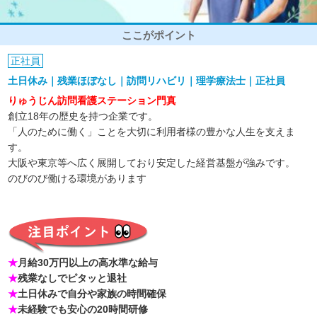
ここがポイント
正社員
土日休み｜残業ほぼなし｜訪問リハビリ｜理学療法士｜正社員
りゅうじん訪問看護ステーション門真
創立18年の歴史を持つ企業です。
「人のために働く」ことを大切に利用者様の豊かな人生を支えま
す。
大阪や東京等へ広く展開しており安定した経営基盤が強みです。
のびのび働ける環境があります
★
月給30万円以上の高水準な給与
★
残業なしでピタッと退社
★
土日休みで自分や家族の時間確保
★
未経験でも安心の20時間研修