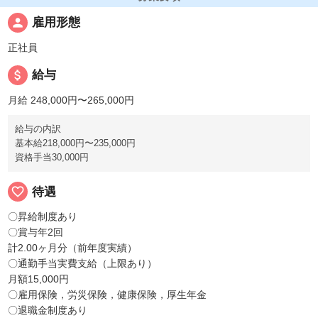
person
雇用形態
正社員
attach_money
給与
月給 248,000円〜265,000円
給与の内訳
基本給218,000円〜235,000円
資格手当30,000円
favorite_border
待遇
〇昇給制度あり
〇賞与年2回
計2.00ヶ月分（前年度実績）
〇通勤手当実費支給（上限あり）
月額15,000円
〇雇用保険，労災保険，健康保険，厚生年金
〇退職金制度あり