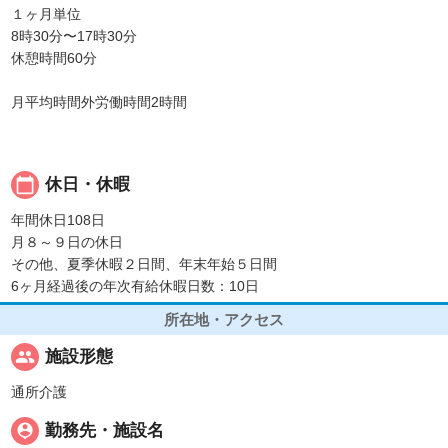
１ヶ月単位
8時30分〜17時30分
休憩時間60分
月平均時間外労働時間2時間
calendar_today
休日・休暇
年間休日108日
月８～９日の休日
その他、夏季休暇２日間、年末年始５日間
6ヶ月経過後の年次有給休暇日数：10日
所在地・アクセス
people
施設形態
通所介護
person_pin
勤務先・施設名