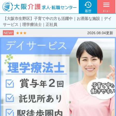

menu
履歴
ﾒﾆｭｰ
【大阪市生野区】子育て中の方も活躍中｜お洒落な施設｜デイ
サービス｜理学療法士｜正社員
NEW!
★★★
2026.08.04更新