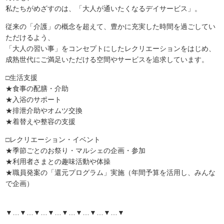
私たちがめざすのは、「大人が通いたくなるデイサービス」。
従来の「介護」の概念を超えて、豊かに充実した時間を過ごしてい
ただけるよう、
「大人の習い事」をコンセプトにしたレクリエーションをはじめ、
成熟世代にご満足いただける空間やサービスを追求しています。
□生活支援
★食事の配膳・介助
★入浴のサポート
★排泄介助やオムツ交換
★着替えや整容の支援
□レクリエーション・イベント
★季節ごとのお祭り・マルシェの企画・参加
★利用者さまとの趣味活動や体操
★職員発案の「還元プログラム」実施（年間予算を活用し、みんな
で企画）
▼…▼…▼…▼…▼…▼…▼…▼…▼