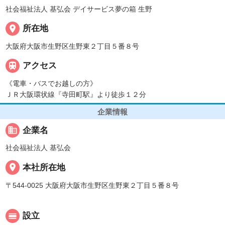
社会福祉法人 基弘会 デイサービス夢の箱 生野
place
所在地
大阪府大阪市生野区生野東２丁目５番８号

アクセス
《電車・バスでお越しの方》
ＪＲ大阪環状線『寺田町駅』より徒歩１２分
企業情報
business
企業名
社会福祉法人 基弘会
place
本社所在地
〒544-0025 大阪府大阪市生野区生野東２丁目５番８号
calendar_view_day
設立