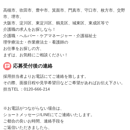
高槻市、吹田市、豊中市、箕面市、門真市、守口市、枚方市、交野
市、堺市、
大阪市、淀川区、東淀川区、鶴見区、城東区、東成区等で
介護職の求人をお探しなら！
介護職・へルパー・ケアマネージャー・介護福祉士
理学療法士・作業療法士・看護師の
お仕事をお探しの方、
まずは、お気軽にご相談ください！
chat
応募受付後の連絡
採用担当者よりお電話にてご連絡を致します。
その際、面接日程や見学希望日などご希望があればお伝え下さい。
担当TEL ：0120-666-214
※お電話がつながらない場合は、
ショートメッセージ/LINEにてご連絡いたします。
ご都合の良いお時間、連絡手段を
ご返信いただきましたら、