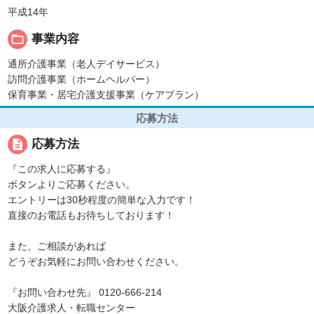
平成14年
folder_open
事業内容
通所介護事業（老人デイサービス）
訪問介護事業（ホームヘルパー）
保育事業・居宅介護支援事業（ケアプラン）
応募方法
description
応募方法
『この求人に応募する』
ボタンよりご応募ください。
エントリーは30秒程度の簡単な入力です！
直接のお電話もお待ちしております！
また、ご相談があれば
どうぞお気軽にお問い合わせください。
『お問い合わせ先』 0120-666-214
大阪介護求人・転職センター