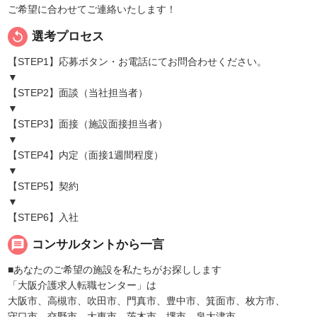
ご希望に合わせてご連絡いたします！
replay
選考プロセス
【STEP1】応募ボタン・お電話にてお問合わせください。
▼
【STEP2】面談（当社担当者）
▼
【STEP3】面接（施設面接担当者）
▼
【STEP4】内定（面接1週間程度）
▼
【STEP5】契約
▼
【STEP6】入社
message
コンサルタントから一言
■あなたのご希望の施設を私たちがお探しします
「大阪介護求人転職センター」は
大阪市、高槻市、吹田市、門真市、豊中市、箕面市、枚方市、
守口市、交野市、大東市、茨木市、堺市、泉大津市、