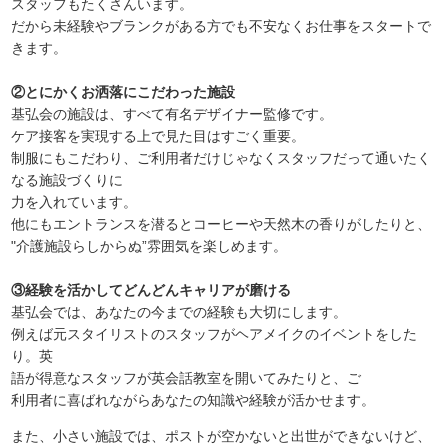
スタッフもたくさんいます。
だから未経験やブランクがある方でも不安なくお仕事をスタートで
きます。
②とにかくお洒落にこだわった施設
基弘会の施設は、すべて有名デザイナー監修です。
ケア接客を実現する上で見た目はすごく重要。
制服にもこだわり、ご利用者だけじゃなくスタッフだって通いたく
なる施設づくりに
力を入れています。
他にもエントランスを潜るとコーヒーや天然木の香りがしたりと、
"介護施設らしからぬ”雰囲気を楽しめます。
③経験を活かしてどんどんキャリアが磨ける
基弘会では、あなたの今までの経験も大切にします。
例えば元スタイリストのスタッフがヘアメイクのイベントをした
り。英
語が得意なスタッフが英会話教室を開いてみたりと、ご
利用者に喜ばれながらあなたの知識や経験が活かせます。
また、小さい施設では、ポストが空かないと出世ができないけど、