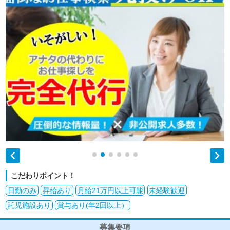


こだわりポイント！
日勤のみ
昇給あり
月給21万円以上可能
未経験歓迎
託児施設あり
賞与あり(年2回以上）
募集要項