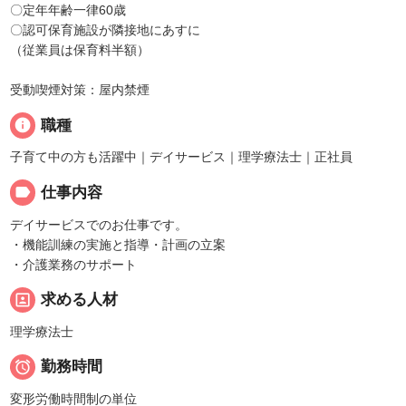
〇定年年齢一律60歳
〇認可保育施設が隣接地にあすに
（従業員は保育料半額）
受動喫煙対策：屋内禁煙
info
職種
子育て中の方も活躍中｜デイサービス｜理学療法士｜正社員
label
仕事内容
デイサービスでのお仕事です。
・機能訓練の実施と指導・計画の立案
・介護業務のサポート
portrait
求める人材
理学療法士

勤務時間
変形労働時間制の単位