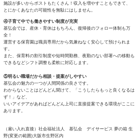
施設が多いからポストもたくさん！収入を増やすこともできて、
とにかくあなたの可能性を無駄にはしません。
④子育て中でも働きやすい制度が充実
基弘会では、産休・育休はもちろん、復帰後のフォロー体制も万
全！
運営する保育園は職員専用だから気兼ねなく安心して預けられま
す。
また、保育料の割引制度や短時間勤務、夜勤のない部署への移動も
できるなどシフト調整も柔軟に対応します。
⑤明るい職場だから相談・提案がしやすい
基弘会の魅力の一つが人間関係の良さです。
わからないことはどんどん聞けて、「こうしたらもっと良くなるは
ず！」など、
いいアイデアがあればどんどん上司に直接提案できる環境がここに
あります。
（雇い入れ直後）社会福祉法人 基弘会 デイサービス 夢の箱 生
野(変更の範囲)大阪市生野区内