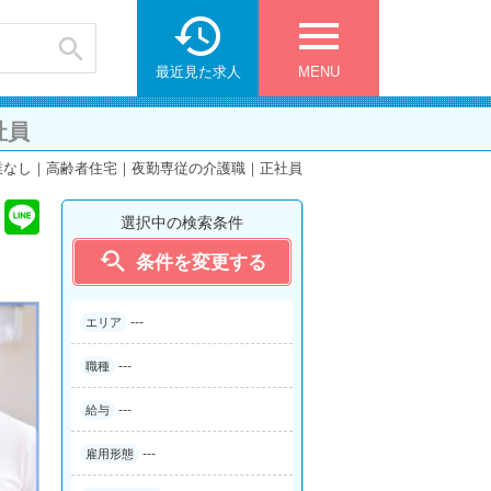

menu

最近見た求人
MENU
社員
業なし｜高齢者住宅｜夜勤専従の介護職｜正社員
選択中の検索条件

条件を変更する
---
エリア
---
職種
---
給与
---
雇用形態