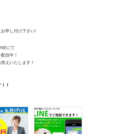
、
にお申し付け下さい!
NEにて
を配信中！
お答えいたします！
。
す！！