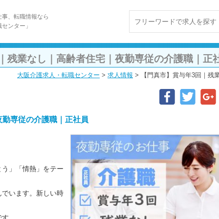
仕事、転職情報なら
職センター」
回｜残業なし｜高齢者住宅｜夜勤専従の介護職｜正
大阪介護求人・転職センター
>
求人情報
>
【門真市】賞与年3回｜残
夜勤専従の介護職｜正社員
とう」「情熱」をテー
んでいます。新しい時
です。