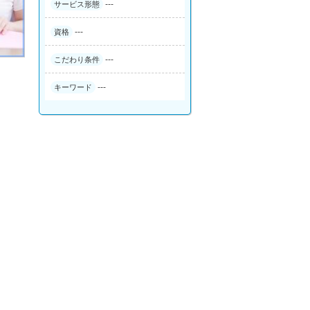
---
サービス形態
---
資格
---
こだわり条件
---
キーワード