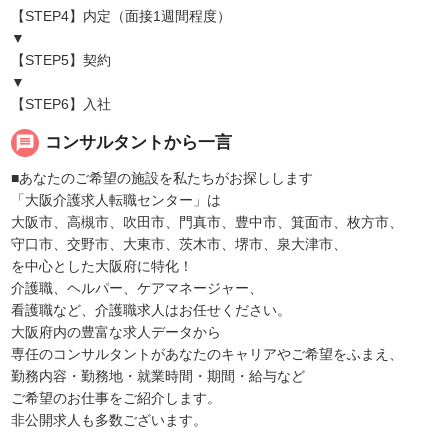
【STEP4】内定（面接1週間程度）
▼
【STEP5】契約
▼
【STEP6】入社
message
コンサルタントから一言
■あなたのご希望の施設を私たちがお探しします
「大阪介護求人転職センター」は
大阪市、高槻市、吹田市、門真市、豊中市、箕面市、枚方市、
守口市、交野市、大東市、茨木市、堺市、泉大津市、
を中心とした大阪府に特化！
介護職、ヘルパー、ケアマネージャー、
看護職など、介護職求人はお任せください。
大阪府内の豊富な求人データから
専任のコンサルタントがあなたのキャリアやご希望をふまえ、
勤務内容・勤務地・就業時間・期間・給与など
ご希望のお仕事をご紹介します。
非公開求人も多数ございます。