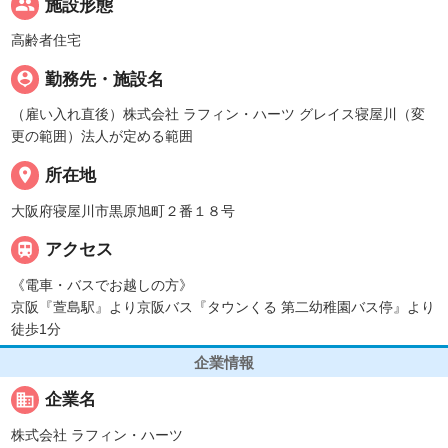
people
施設形態
高齢者住宅
person_pin
勤務先・施設名
（雇い入れ直後）株式会社 ラフィン・ハーツ グレイス寝屋川（変
更の範囲）法人が定める範囲
place
所在地
大阪府寝屋川市黒原旭町２番１８号

アクセス
《電車・バスでお越しの方》
京阪『萱島駅』より京阪バス『タウンくる 第二幼稚園バス停』より
徒歩1分
企業情報
business
企業名
株式会社 ラフィン・ハーツ