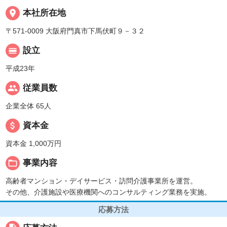
place
本社所在地
〒571-0009 大阪府門真市下馬伏町９－３２
calendar_view_day
設立
平成23年
people
従業員数
企業全体 65人
attach_money
資本金
資本金 1,000万円
folder_open
事業内容
高齢者マンション・デイサービス・訪問介護事業所を運営。
その他、介護施設や医療機関へのコンサルティング業務を実施。
応募方法