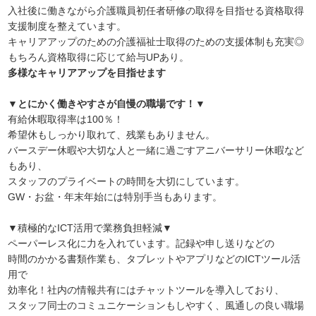
入社後に働きながら介護職員初任者研修の取得を目指せる資格取得
支援制度を整えています。
キャリアアップのための介護福祉士取得のための支援体制も充実◎
もちろん資格取得に応じて給与UPあり。
多様なキャリアアップを目指せます
▼とにかく働きやすさが自慢の職場です！▼
有給休暇取得率は100％！
希望休もしっかり取れて、残業もありません。
バースデー休暇や大切な人と一緒に過ごすアニバーサリー休暇など
もあり、
スタッフのプライベートの時間を大切にしています。
GW・お盆・年末年始には特別手当もあります。
▼積極的なICT活用で業務負担軽減▼
ペーパーレス化に力を入れています。記録や申し送りなどの
時間のかかる書類作業も、タブレットやアプリなどのICTツール活
用で
効率化！社内の情報共有にはチャットツールを導入しており、
スタッフ同士のコミュニケーションもしやすく、風通しの良い職場