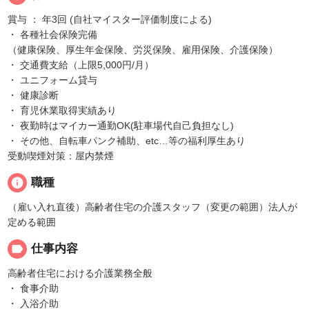
賞与 ： 年3回 (自社マイスター評価制度による)
・ 各種社会保険完備
（健康保険、厚生年金保険、労災保険、雇用保険、介護保険）
・ 交通費支給（上限5,000円/月）
・ ユニフォーム貸与
・ 健康診断
・ 育児休業取得実績あり
・ 夜勤時はマイカー通勤OK(駐車場代自己負担なし)
・ その他、自転車パンク補助、etc…等の福利厚生あり
受動喫煙対策：屋内禁煙
info
職種
（雇い入れ直後）高齢者住宅の介護スタッフ（変更の範囲）法人が
定める範囲
label
仕事内容
高齢者住宅における介護業務全般
・ 食事介助
・ 入浴介助