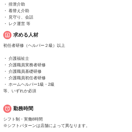
・ 排泄介助
・ 着替え介助
・ 見守り、会話
・ レク運営 等
portrait
求める人材
初任者研修（ヘルパー２級）以上
・ 介護福祉士
・ 介護職員実務者研修
・ 介護職員基礎研修
・ 介護職員初任者研修
・ ホームヘルパー1級・2級
等、いずれか必須

勤務時間
シフト制・実働8時間
※シフトパターンは店舗によって異なります。