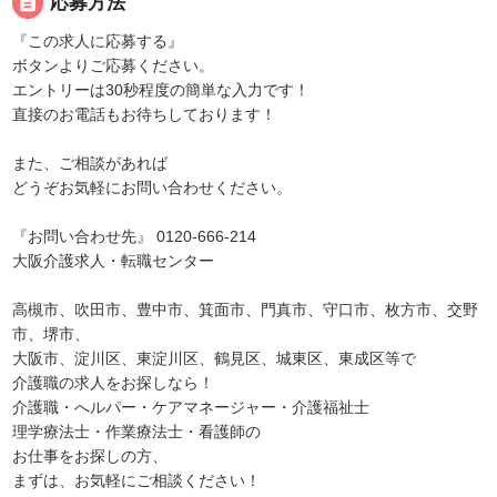
description
応募方法
『この求人に応募する』
ボタンよりご応募ください。
エントリーは30秒程度の簡単な入力です！
直接のお電話もお待ちしております！
また、ご相談があれば
どうぞお気軽にお問い合わせください。
『お問い合わせ先』 0120-666-214
大阪介護求人・転職センター
高槻市、吹田市、豊中市、箕面市、門真市、守口市、枚方市、交野
市、堺市、
大阪市、淀川区、東淀川区、鶴見区、城東区、東成区等で
介護職の求人をお探しなら！
介護職・へルパー・ケアマネージャー・介護福祉士
理学療法士・作業療法士・看護師の
お仕事をお探しの方、
まずは、お気軽にご相談ください！