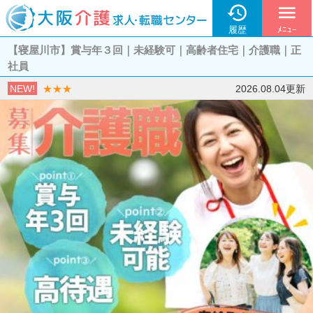

menu
履歴
ﾒﾆｭｰ
【寝屋川市】賞与年３回｜未経験可｜高齢者住宅｜介護職｜正
社員
NEW!
★★★
2026.08.04更新