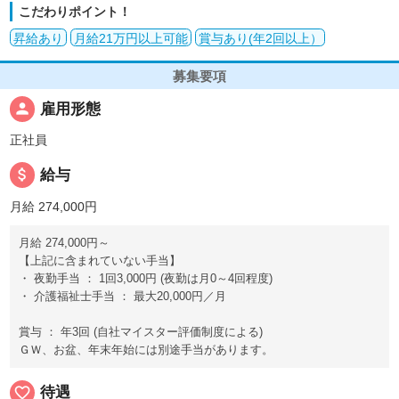
こだわりポイント！
昇給あり
月給21万円以上可能
賞与あり(年2回以上）
募集要項
person
雇用形態
正社員
attach_money
給与
月給 274,000円
月給 274,000円～
【上記に含まれていない手当】
・ 夜勤手当 ： 1回3,000円 (夜勤は月0～4回程度)
・ 介護福祉士手当 ： 最大20,000円／月
賞与 ： 年3回 (自社マイスター評価制度による)
ＧＷ、お盆、年末年始には別途手当があります。
favorite_border
待遇