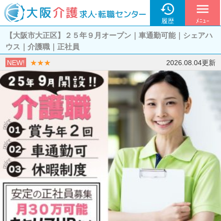

menu
履歴
ﾒﾆｭｰ
【大阪市大正区】２５年９月オープン｜車通勤可能｜シェアハ
ウス｜介護職｜正社員
NEW!
★★★
2026.08.04更新