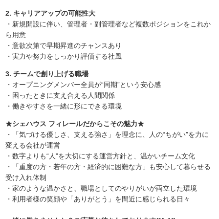
2. キャリアアップの可能性大
・新規開設に伴い、管理者・副管理者など複数ポジションをこれか
ら用意
・意欲次第で早期昇進のチャンスあり
・実力や努力をしっかり評価する社風
3. チームで創り上げる職場
・オープニングメンバー全員が“同期”という安心感
・困ったときに支え合える人間関係
・働きやすさを一緒に形にできる環境
★シェハウス フィレールだからこその魅力★
・「気づける優しさ、支える強さ」を理念に、人の“ちがい”を力に
変える会社が運営
・数字よりも“人”を大切にする運営方針と、温かいチーム文化
・「重度の方・若年の方・経済的に困難な方」も安心して暮らせる
受け入れ体制
・家のような温かさと、職場としてのやりがいが両立した環境
・利用者様の笑顔や「ありがとう」を間近に感じられる日々