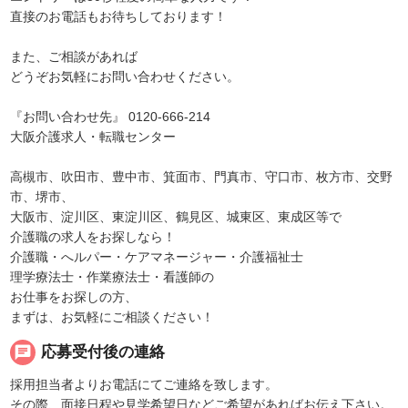
直接のお電話もお待ちしております！
また、ご相談があれば
どうぞお気軽にお問い合わせください。
『お問い合わせ先』 0120-666-214
大阪介護求人・転職センター
高槻市、吹田市、豊中市、箕面市、門真市、守口市、枚方市、交野
市、堺市、
大阪市、淀川区、東淀川区、鶴見区、城東区、東成区等で
介護職の求人をお探しなら！
介護職・へルパー・ケアマネージャー・介護福祉士
理学療法士・作業療法士・看護師の
お仕事をお探しの方、
まずは、お気軽にご相談ください！
chat
応募受付後の連絡
採用担当者よりお電話にてご連絡を致します。
その際、面接日程や見学希望日などご希望があればお伝え下さい。