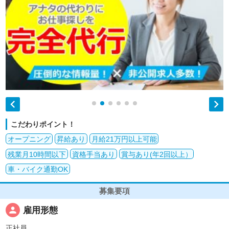


こだわりポイント！
オープニング
昇給あり
月給21万円以上可能
残業月10時間以下
資格手当あり
賞与あり(年2回以上）
車・バイク通勤OK
募集要項
person
雇用形態
正社員