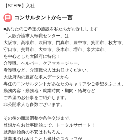
【STEP6】入社
message
コンサルタントから一言
■あなたのご希望の施設を私たちがお探しします
「大阪介護求人転職センター」は
大阪市、高槻市、吹田市、門真市、豊中市、箕面市、枚方市、
守口市、交野市、大東市、茨木市、堺市、泉大津市、
を中心とした大阪府に特化！
介護職、ヘルパー、ケアマネージャー、
看護職など、介護職求人はお任せください。
大阪府内の豊富な求人データから
専任のコンサルタントがあなたのキャリアやご希望をふまえ、
勤務内容・勤務地・就業時間・期間・給与など
ご希望のお仕事をご紹介します。
非公開求人も多数ございます。
その後の面談調整や条件交渉まで、
登録からお仕事開始まで、トータルサポート！
就業開始前の不安はもちろん、
就業後のお困りごとも当社のスタッフが