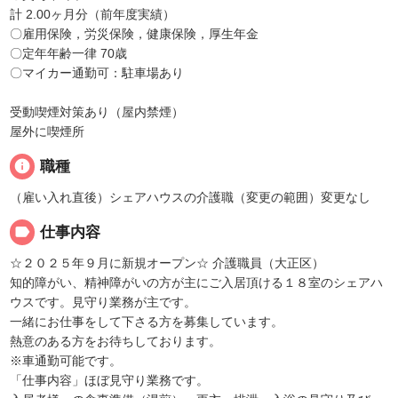
計 2.00ヶ月分（前年度実績）
〇雇用保険，労災保険，健康保険，厚生年金
〇定年年齢一律 70歳
〇マイカー通勤可：駐車場あり
受動喫煙対策あり（屋内禁煙）
屋外に喫煙所
info
職種
（雇い入れ直後）シェアハウスの介護職（変更の範囲）変更なし
label
仕事内容
☆２０２５年９月に新規オープン☆ 介護職員（大正区）
知的障がい、精神障がいの方が主にご入居頂ける１８室のシェアハ
ウスです。見守り業務が主です。
一緒にお仕事をして下さる方を募集しています。
熱意のある方をお待ちしております。
※車通勤可能です。
「仕事内容」ほぼ見守り業務です。