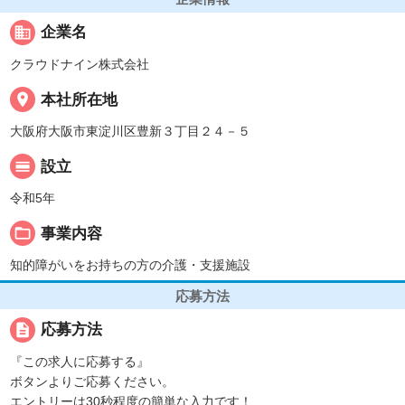
business
企業名
クラウドナイン株式会社
place
本社所在地
大阪府大阪市東淀川区豊新３丁目２４－５
calendar_view_day
設立
令和5年
folder_open
事業内容
知的障がいをお持ちの方の介護・支援施設
応募方法
description
応募方法
『この求人に応募する』
ボタンよりご応募ください。
エントリーは30秒程度の簡単な入力です！