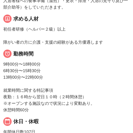
入居者様への食事準備（湯煎）・更衣・排泄・入浴の見守り及び一
部介助等）をしていただきます。
portrait
求める人材
初任者研修（ヘルパー２級）以上
障がい者の方に介護・支援の経験がある方優遇します

勤務時間
9時00分〜18時00分
6時30分〜15時30分
13時00分〜22時00分
就業時間に関する特記事項
夜勤：１６時から翌日１０時（２時間休憩）
※オープンする施設なので状況により変動あり。
休憩時間60分
calendar_today
休日・休暇
年間休日数107日