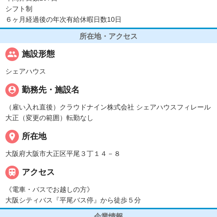
シフト制
６ヶ月経過後の年次有給休暇日数10日
所在地・アクセス
people
施設形態
シェアハウス
person_pin
勤務先・施設名
（雇い入れ直後）クラウドナイン株式会社 シェアハウスフィレール
大正（変更の範囲）転勤なし
place
所在地
大阪府大阪市大正区平尾３丁１４－８

アクセス
《電車・バスでお越しの方》
大阪シティバス『平尾バス停』から徒歩５分
企業情報