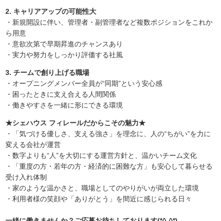
2. キャリアアップの可能性大
・新規開設に伴い、管理者・副管理者など複数ポジションをこれか
ら用意
・意欲次第で早期昇進のチャンスあり
・実力や努力をしっかり評価する社風
3. チームで創り上げる職場
・オープニングメンバー全員が“同期”という安心感
・困ったときに支え合える人間関係
・働きやすさを一緒に形にできる環境
★シェハウス フィレールだからこその魅力★
・「気づける優しさ、支える強さ」を理念に、人の“ちがい”を力に
変える会社が運営
・数字よりも“人”を大切にする運営方針と、温かいチーム文化
・「重度の方・若年の方・経済的に困難な方」も安心して暮らせる
受け入れ体制
・家のような温かさと、職場としてのやりがいが両立した環境
・利用者様の笑顔や「ありがとう」を間近に感じられる日々
一緒に働きませんか？ご応募お待ちしております(*^-^*)