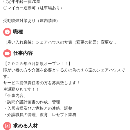
〇定年年齢一律70歳
〇マイカー通勤可（駐車場あり）
受動喫煙対策あり（屋内禁煙）
info
職種
（雇い入れ直後）シェアハウスのサ責（変更の範囲）変更なし
label
仕事内容
【２０２５年９月新規オープン！！】
障がい者の方や介護を必要とする方の為の１８室のシェアハウスで
す。
サービス提供責任者の方を募集致します！
車通勤ＯＫです！！
「仕事内容」
・訪問介護計画書の作成、管理
・入居者様及びご家族との連絡、調整
・介護職員の管理、教育、レセプト業務
portrait
求める人材