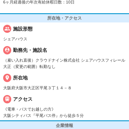
6ヶ月経過後の年次有給休暇日数：10日
所在地・アクセス
people
施設形態
シェアハウス
person_pin
勤務先・施設名
（雇い入れ直後）クラウドナイン株式会社 シェアハウスフィレール
大正（変更の範囲）転勤なし
place
所在地
大阪府大阪市大正区平尾３丁１４－８

アクセス
《電車・バスでお越しの方》
大阪シティバス『平尾バス停』から徒歩５分
企業情報