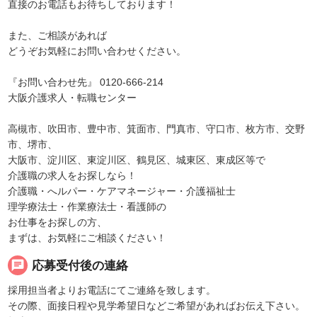
直接のお電話もお待ちしております！
また、ご相談があれば
どうぞお気軽にお問い合わせください。
『お問い合わせ先』 0120-666-214
大阪介護求人・転職センター
高槻市、吹田市、豊中市、箕面市、門真市、守口市、枚方市、交野
市、堺市、
大阪市、淀川区、東淀川区、鶴見区、城東区、東成区等で
介護職の求人をお探しなら！
介護職・へルパー・ケアマネージャー・介護福祉士
理学療法士・作業療法士・看護師の
お仕事をお探しの方、
まずは、お気軽にご相談ください！
chat
応募受付後の連絡
採用担当者よりお電話にてご連絡を致します。
その際、面接日程や見学希望日などご希望があればお伝え下さい。