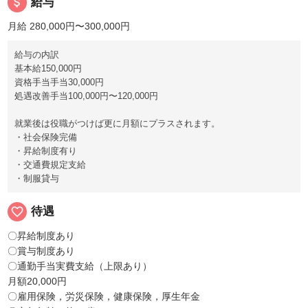
attach_money
給与
月給 280,000円〜300,000円
給与の内訳
基本給150,000円
資格手当手当30,000円
処遇改善手当100,000円〜120,000円
就業後は役職がつけば更に月額にプラスされます。
・社会保険完備
・昇給制度有り
・交通費規定支給
・制服貸与
favorite_border
待遇
〇昇給制度あり
〇賞与制度あり
〇通勤手当実費支給（上限あり）
月額20,000円
〇雇用保険，労災保険，健康保険，厚生年金