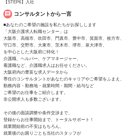
【STEP6】入社
message
コンサルタントから一言
■あなたのご希望の施設を私たちがお探しします
「大阪介護求人転職センター」は
大阪市、高槻市、吹田市、門真市、豊中市、箕面市、枚方市、
守口市、交野市、大東市、茨木市、堺市、泉大津市、
を中心とした大阪府に特化！
介護職、ヘルパー、ケアマネージャー、
看護職など、介護職求人はお任せください。
大阪府内の豊富な求人データから
専任のコンサルタントがあなたのキャリアやご希望をふまえ、
勤務内容・勤務地・就業時間・期間・給与など
ご希望のお仕事をご紹介します。
非公開求人も多数ございます。
その後の面談調整や条件交渉まで、
登録からお仕事開始まで、トータルサポート！
就業開始前の不安はもちろん、
就業後のお困りごとも当社のスタッフが