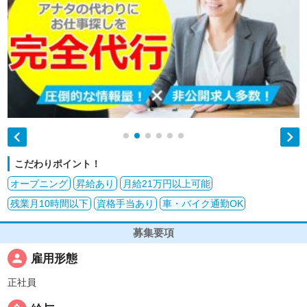


こだわりポイント！
オープニング
昇給あり
月給21万円以上可能
残業月10時間以下
資格手当あり
車・バイク通勤OK
募集要項
person
雇用形態
正社員