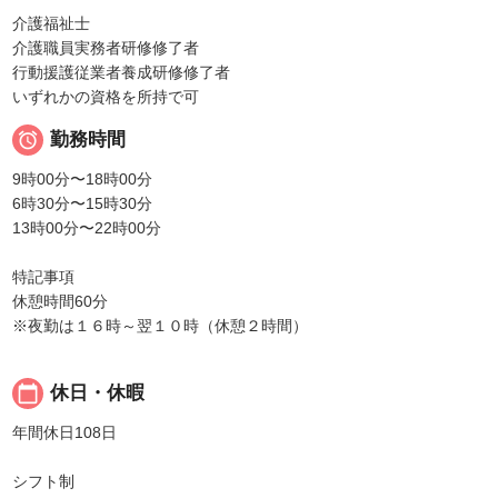
介護福祉士
介護職員実務者研修修了者
行動援護従業者養成研修修了者
いずれかの資格を所持で可

勤務時間
9時00分〜18時00分
6時30分〜15時30分
13時00分〜22時00分
特記事項
休憩時間60分
※夜勤は１６時～翌１０時（休憩２時間）
calendar_today
休日・休暇
年間休日108日
シフト制