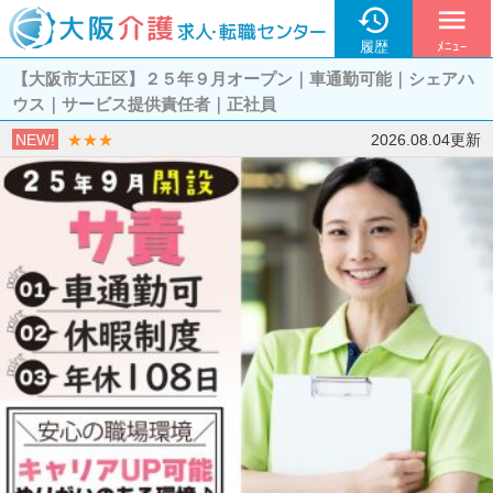

menu
履歴
ﾒﾆｭｰ
【大阪市大正区】２５年９月オープン｜車通勤可能｜シェアハ
ウス｜サービス提供責任者｜正社員
NEW!
★★★
2026.08.04更新