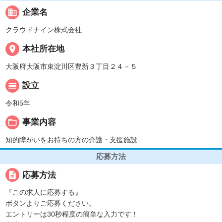
business
企業名
クラウドナイン株式会社
place
本社所在地
大阪府大阪市東淀川区豊新３丁目２４－５
calendar_view_day
設立
令和5年
folder_open
事業内容
知的障がいをお持ちの方の介護・支援施設
応募方法
description
応募方法
『この求人に応募する』
ボタンよりご応募ください。
エントリーは30秒程度の簡単な入力です！