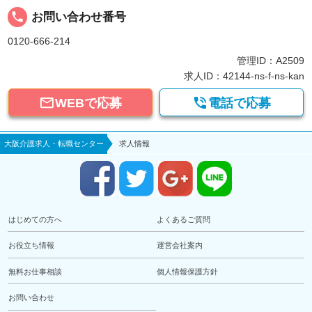
local_phone
お問い合わせ番号
0120-666-214
管理ID：A2509
求人ID：42144-ns-f-ns-kan


WEBで応募
電話で応募
大阪介護求人・転職センター
求人情報
はじめての方へ
よくあるご質問
お役立ち情報
運営会社案内
無料お仕事相談
個人情報保護方針
お問い合わせ