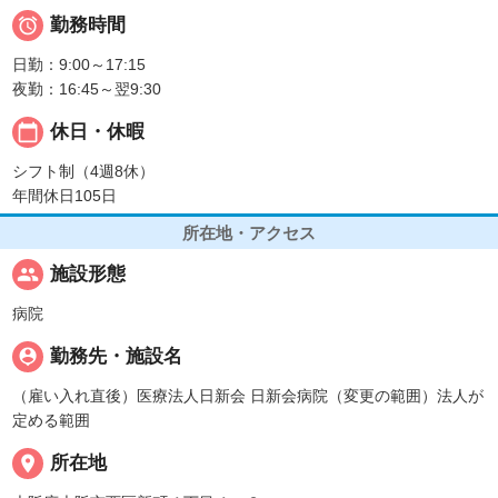

勤務時間
日勤：9:00～17:15
夜勤：16:45～翌9:30
calendar_today
休日・休暇
シフト制（4週8休）
年間休日105日
所在地・アクセス
people
施設形態
病院
person_pin
勤務先・施設名
（雇い入れ直後）医療法人日新会 日新会病院（変更の範囲）法人が
定める範囲
place
所在地