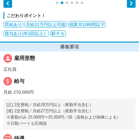


こだわりポイント！
昇給あり
月給21万円以上可能
残業月10時間以下
賞与あり(年2回以上）
駅チカ
募集要項
person
雇用形態
正社員
attach_money
給与
月給 270,000円
[正] 2交替制／月給29万円以上（夜勤手当含む）
[准] 2交替制／月給27万円以上（夜勤手当含む）
※夜勤のみ 23,000円〜25,000円／回（資格および病棟による）
※日勤パートも応相談
favorite_border
待遇