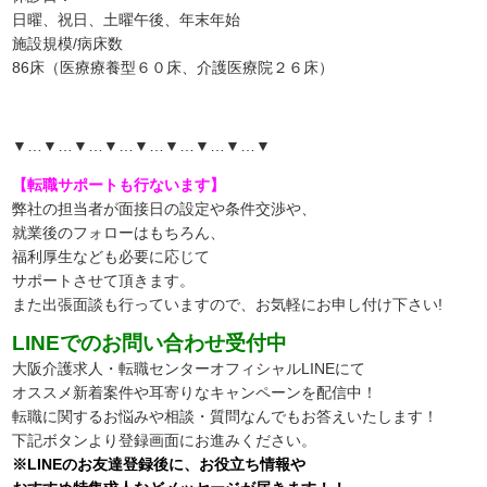
日曜、祝日、土曜午後、年末年始
施設規模/病床数
86床（医療療養型６０床、介護医療院２６床）
▼…▼…▼…▼…▼…▼…▼…▼…▼
【転職サポートも行ないます】
弊社の担当者が面接日の設定や条件交渉や、
就業後のフォローはもちろん、
福利厚生なども必要に応じて
サポートさせて頂きます。
また出張面談も行っていますので、
お気軽にお申し付け下さい!
LINEでのお問い合わせ受付中
大阪介護求人・転職センターオフィシャルLINEにて
オススメ新着案件や耳寄りなキャンペーンを配信中！
転職に関するお悩みや相談・質問なんでもお答えいたします！
下記ボタンより登録画面にお進みください。
※LINEのお友達登録後に、お役立ち情報や