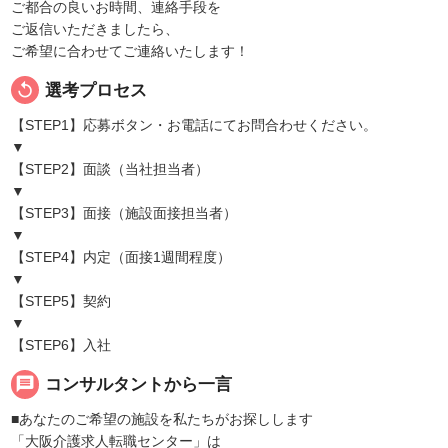
ご都合の良いお時間、連絡手段を
ご返信いただきましたら、
ご希望に合わせてご連絡いたします！
replay
選考プロセス
【STEP1】応募ボタン・お電話にてお問合わせください。
▼
【STEP2】面談（当社担当者）
▼
【STEP3】面接（施設面接担当者）
▼
【STEP4】内定（面接1週間程度）
▼
【STEP5】契約
▼
【STEP6】入社
message
コンサルタントから一言
■あなたのご希望の施設を私たちがお探しします
「大阪介護求人転職センター」は