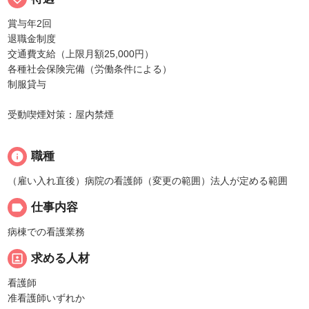
賞与年2回
退職金制度
交通費支給（上限月額25,000円）
各種社会保険完備（労働条件による）
制服貸与
受動喫煙対策：屋内禁煙
info
職種
（雇い入れ直後）病院の看護師（変更の範囲）法人が定める範囲
label
仕事内容
病棟での看護業務
portrait
求める人材
看護師
准看護師いずれか