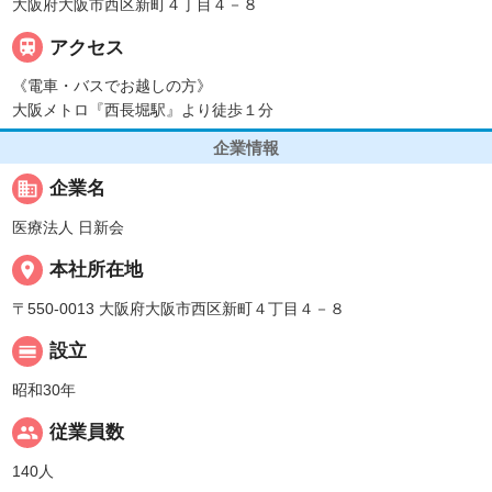
大阪府大阪市西区新町４丁目４－８

アクセス
《電車・バスでお越しの方》
大阪メトロ『西長堀駅』より徒歩１分
企業情報
business
企業名
医療法人 日新会
place
本社所在地
〒550-0013 大阪府大阪市西区新町４丁目４－８
calendar_view_day
設立
昭和30年
people
従業員数
140人