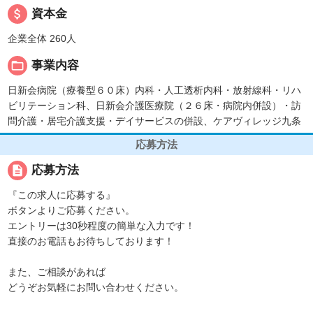
attach_money
資本金
企業全体 260人
folder_open
事業内容
日新会病院（療養型６０床）内科・人工透析内科・放射線科・リハ
ビリテーション科、日新会介護医療院（２６床・病院内併設）・訪
問介護・居宅介護支援・デイサービスの併設、ケアヴィレッジ九条
応募方法
description
応募方法
『この求人に応募する』
ボタンよりご応募ください。
エントリーは30秒程度の簡単な入力です！
直接のお電話もお待ちしております！
また、ご相談があれば
どうぞお気軽にお問い合わせください。