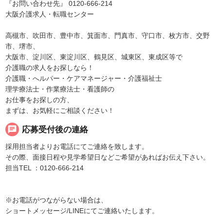
『お問い合わせ先』 0120-666-214
大阪介護求人・転職センター
高槻市、吹田市、豊中市、箕面市、門真市、守口市、枚方市、交野
市、堺市、
大阪市、淀川区、東淀川区、鶴見区、城東区、東成区等で
介護職の求人をお探しなら！
介護職・へルパー・ケアマネージャー・介護福祉士
理学療法士・作業療法士・看護師の
お仕事をお探しの方、
まずは、お気軽にご相談ください！
chat
応募受付後の連絡
採用担当者よりお電話にてご連絡を致します。
その際、面接日程や見学希望日などご希望があればお伝え下さい。
担当TEL ：0120-666-214
※お電話がつながらない場合は、
ショートメッセージ/LINEにてご連絡いたします。