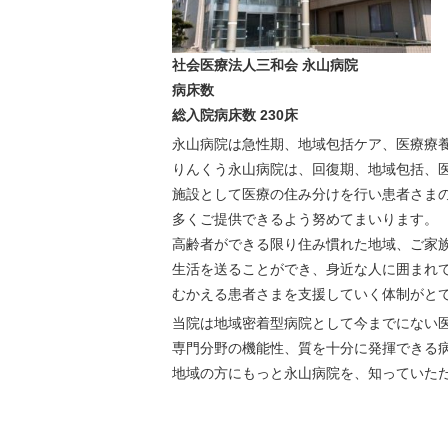
社会医療法人三和会 永山病院
病床数
総入院病床数 230床
永山病院は急性期、地域包括ケア、医療療
りんくう永山病院は、回復期、地域包括、
施設として医療の住み分けを行い患者さま
多くご提供できるよう努めてまいります。
高齢者ができる限り住み慣れた地域、ご家
生活を送ることができ、身近な人に囲まれ
むかえる患者さまを支援していく体制がと
当院は地域密着型病院として今までにない
専門分野の機能性、質を十分に発揮できる
地域の方にもっと永山病院を、知っていた