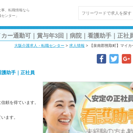
仕事、転職情報なら
職センター」
イカー通勤可｜賞与年3回｜病院｜看護助手｜正社
大阪介護求人・転職センター
>
求人情報
>
【泉南郡熊取町】マイカ
看護助手｜正社員
に信頼を得ています。
ています。