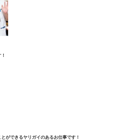
、
す！
！
、
、
ことができるヤリガイのあるお仕事です！