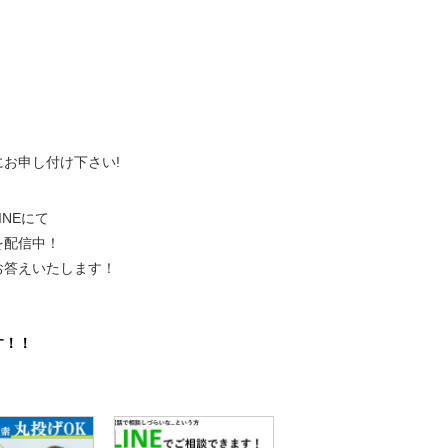
、
にお申し付け下さい!
NEにて
を配信中！
お答えいたします！
。
す！！