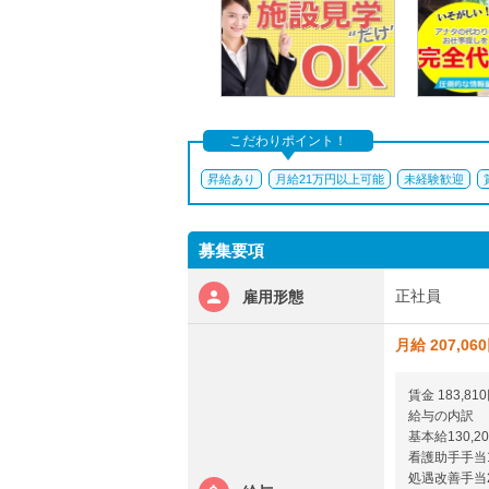
こだわりポイント！
昇給あり
月給21万円以上可能
未経験歓迎
募集要項
正社員
雇用形態
月給 207,06
賃金 183,81
給与の内訳
基本給130,20
看護助手手当1
処遇改善手当2