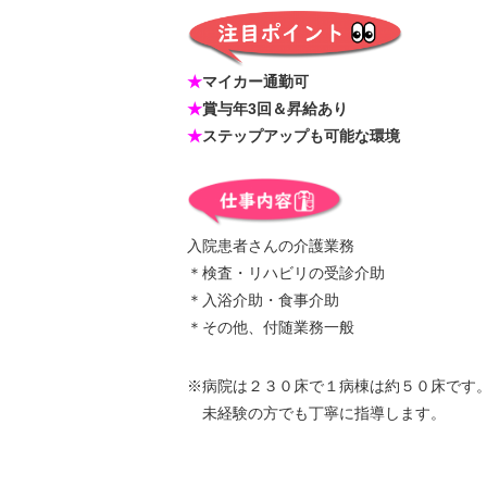
★
マイカー通勤可
★
賞与年3回＆昇給あり
★
ステップアップも可能な環境
入院患者さんの介護業務
＊検査・リハビリの受診介助
＊入浴介助・食事介助
＊その他、付随業務一般
※病院は２３０床で１病棟は約５０床です
未経験の方でも丁寧に指導します。