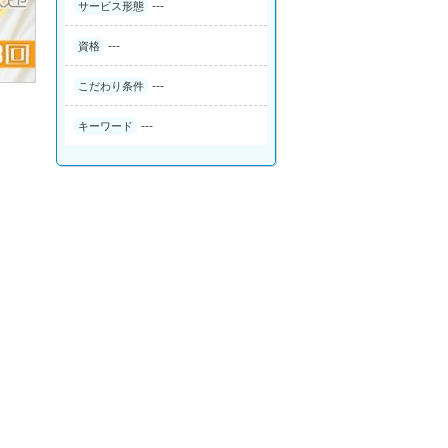
---
サービス形態
---
資格
---
こだわり条件
---
キーワード