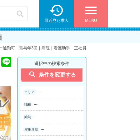

menu

最近見た求人
MENU
員
ー通勤可｜賞与年3回｜病院｜看護助手｜正社員
選択中の検索条件

条件を変更する
---
エリア
---
職種
---
給与
---
雇用形態