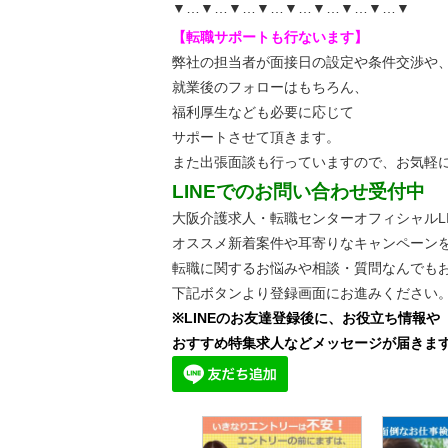
▼…▼…▼…▼…▼…▼…▼…▼…▼
【転職サポートも行ないます】
弊社の担当者が面接日の設定や条件交渉や
就業後のフォローはもちろん、
福利厚生なども必要に応じて
サポートさせて頂きます。
また出張面談も行っていますので、
お気軽
LINEでのお問い合わせ受付中
大阪介護求人・転職センターオフィシャルLI
オススメ新着案件や耳寄りなキャンペーン
転職に関するお悩みや相談・質問なんでも
下記ボタンより登録画面にお進みください
※LINEのお友達登録後に、お役立ち情報や
おすすめ特集求人などメッセージが届きま