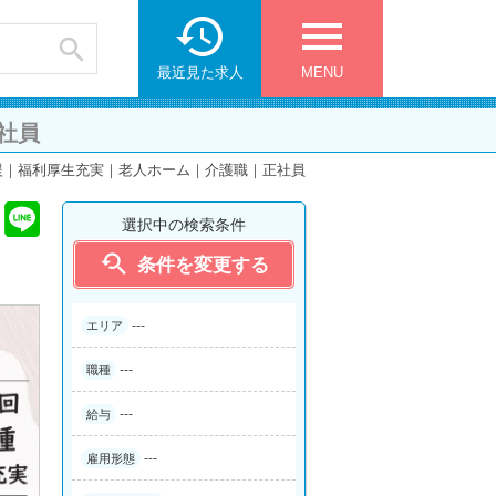

menu

最近見た求人
MENU
社員
援｜福利厚生充実｜老人ホーム｜介護職｜正社員
選択中の検索条件

条件を変更する
---
エリア
---
職種
---
給与
---
雇用形態