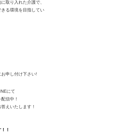
的に取り入れた介護で、
できる環境を目指してい
、
にお申し付け下さい!
NEにて
を配信中！
お答えいたします！
。
す！！