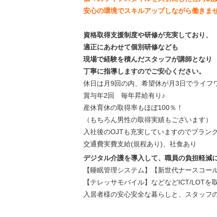
安心の環境でスキルアップしながら働きま
資格取得支援制度や研修が充実しており、
適正にあわせて個別研修なども
現場で経験を積んだスタッフが講師となり
丁寧に指導しますのでご安心ください。
休日は月9回の内、希望休が月3日でライフ
賞与年2回 毎年昇給有り♪
産休育休の取得率もほぼ100％！
（もちろん男性の取得実績もございます）
入社後のOJTも充実していますのでブラン
交通費実費支給(規程あり)、社食あり
デジタル介護を導入して、職員の負担軽減
【睡眠管理システム】【新世代ナースコー
【テレッサモバイル】などなど
ICT/LOT
入居者様の安心安全な暮らしと、スタッフ