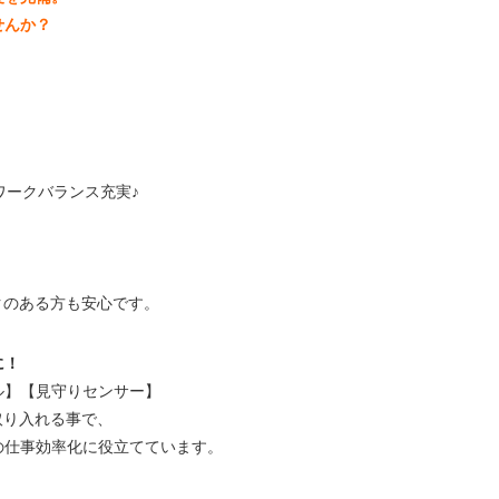
せんか？
ワークバランス充実♪
クのある方も安心です。
に！
ル】【見守りセンサー】
を取り入れる事で、
の仕事効率化に役立てています。