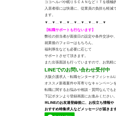
ココヘルパや眠りＳＣＡＮなどＩＴを積極
入居者様には快適に、従業員の負担も軽減
ます。
▼…▼…▼…▼…▼…▼…▼…▼…▼
【転職サポートも行ないます】
弊社の担当者が面接日の設定や条件交渉や
就業後のフォローはもちろん、
福利厚生なども必要に応じて
サポートさせて頂きます。
また出張面談も行っていますので、
お気軽
LINEでのお問い合わせ受付中
大阪介護求人・転職センターオフィシャルLI
オススメ新着案件や耳寄りなキャンペーン
転職に関するお悩みや相談・質問なんでも
下記ボタンより登録画面にお進みください
※LINEのお友達登録後に、お役立ち情報や
おすすめ特集求人などメッセージが届きま