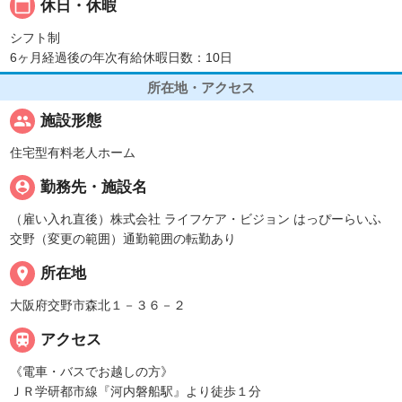
calendar_today
休日・休暇
シフト制
6ヶ月経過後の年次有給休暇日数：10日
所在地・アクセス
people
施設形態
住宅型有料老人ホーム
person_pin
勤務先・施設名
（雇い入れ直後）株式会社 ライフケア・ビジョン はっぴーらいふ
交野（変更の範囲）通勤範囲の転勤あり
place
所在地
大阪府交野市森北１－３６－２

アクセス
《電車・バスでお越しの方》
ＪＲ学研都市線『河内磐船駅』より徒歩１分