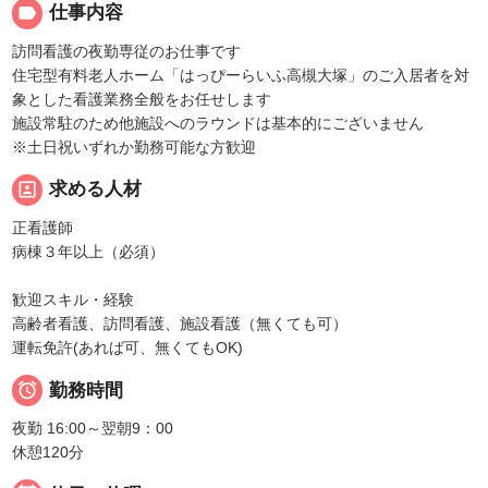
label
仕事内容
訪問看護の夜勤専従のお仕事です
住宅型有料老人ホーム「はっぴーらいふ高槻大塚」のご入居者を対
象とした看護業務全般をお任せします
施設常駐のため他施設へのラウンドは基本的にございません
※土日祝いずれか勤務可能な方歓迎
portrait
求める人材
正看護師
病棟３年以上（必須）
歓迎スキル・経験
高齢者看護、訪問看護、施設看護（無くても可）
運転免許(あれば可、無くてもOK)

勤務時間
夜勤 16:00～翌朝9：00
休憩120分