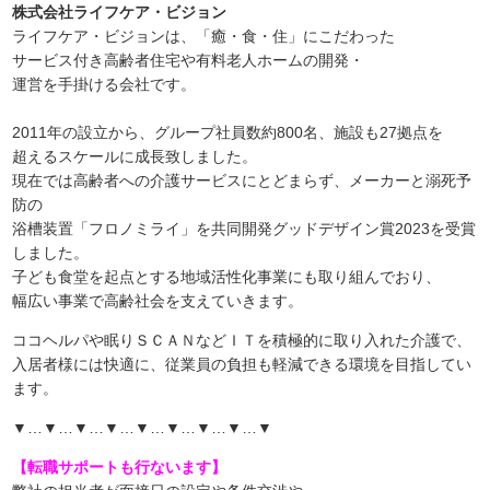
株式会社ライフケア・ビジョン
ライフケア・ビジョンは、「癒・食・住」にこだわった
サービス付き高齢者住宅や有料老人ホームの開発・
運営を手掛ける会社です。
2011年の設立から、グループ社員数約800名、施設も27拠点を
超えるスケールに成長致しました。
現在では高齢者への介護サービスにとどまらず、メーカーと溺死予
防の
浴槽装置「フロノミライ」を共同開発グッドデザイン賞2023を受賞
しました。
子ども食堂を起点とする地域活性化事業にも取り組んでおり、
幅広い事業で高齢社会を支えていきます。
ココヘルパや眠りＳＣＡＮなどＩＴを積極的に取り入れた介護で、
入居者様には快適に、従業員の負担も軽減できる環境を目指してい
ます。
▼…▼…▼…▼…▼…▼…▼…▼…▼
【転職サポートも行ないます】