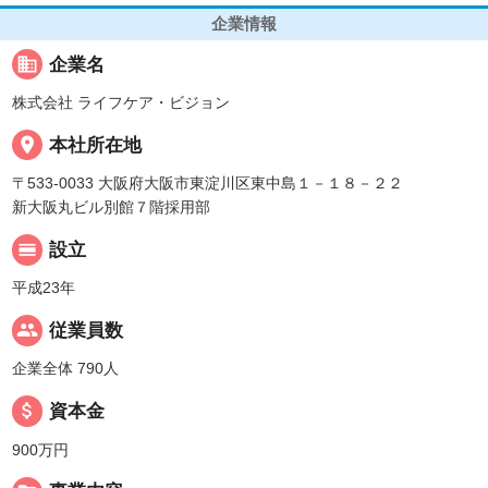
企業情報
business
企業名
株式会社 ライフケア・ビジョン
place
本社所在地
〒533-0033 大阪府大阪市東淀川区東中島１－１８－２２
新大阪丸ビル別館７階採用部
calendar_view_day
設立
平成23年
people
従業員数
企業全体 790人
attach_money
資本金
900万円