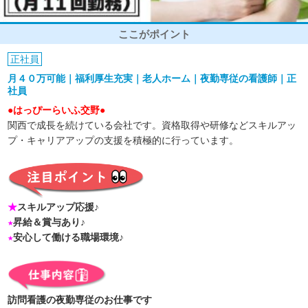
ここがポイント
正社員
月４０万可能｜福利厚生充実｜老人ホーム｜夜勤専従の看護師｜正
社員
●はっぴーらいふ交野●
関西で成長を続けている会社です。資格取得や研修などスキルアッ
プ・キャリアアップの支援を積極的に行っています。
★
スキルアップ応援♪
★
昇給＆賞与あり♪
★
安心して働ける職場環境♪
訪問看護の夜勤専従のお仕事です