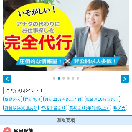


こだわりポイント！
夜勤のみ
昇給あり
月給21万円以上可能
残業月10時間以下
資格取得支援あり
資格手当あり
賞与あり(年2回以上）
駅チカ
募集要項
person
雇用形態