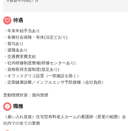
※夜勤平均9回／月
favorite_border
待遇
・年末年始手当あり
・各種社会保険・有休(法定どおり)
・賞与あり
・退職金あり
・交通費実費支給
・社内研修制度整備(研修センターあり)
・資格取得支援制度(規定あり)
・オフィスグリコ設置（一部施設を除く）
・定期健康診断／インフルエンザ予防接種（会社負担）
受動喫煙対策：屋内禁煙
info
職種
（雇い入れ直後）住宅型有料老人ホームの看護師（変更の範囲）会
社内での全ての業務