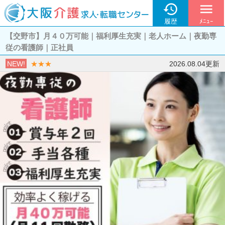

menu
履歴
ﾒﾆｭｰ
【交野市】月４０万可能｜福利厚生充実｜老人ホーム｜夜勤専
従の看護師｜正社員
NEW!
★★★
2026.08.04更新