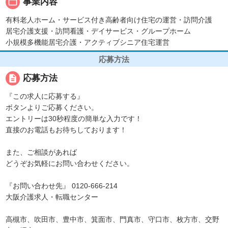
folder_open
事業内容
有料老人ホーム・サービス付き高齢者向け住宅の運営・訪問介護
居宅介護支援・訪問看護・デイサービス・グループホーム
小規模多機能居宅介護・アクティブシニア住宅運営
応募方法
description
応募方法
『この求人に応募する』
ボタンよりご応募ください。
エントリーは30秒程度の簡単な入力です！
直接のお電話もお待ちしております！
また、ご相談があれば
どうぞお気軽にお問い合わせください。
『お問い合わせ先』 0120-666-214
大阪介護求人・転職センター
高槻市、吹田市、豊中市、箕面市、門真市、守口市、枚方市、交野