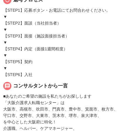
【STEP1】応募ボタン・お電話にてお問合わせください。
▼
【STEP2】面談（当社担当者）
▼
【STEP3】面接（施設面接担当者）
▼
【STEP4】内定（面接1週間程度）
▼
【STEP5】契約
▼
【STEP6】入社
message
コンサルタントから一言
■あなたのご希望の施設を私たちがお探しします
「大阪介護求人転職センター」は
大阪市、高槻市、吹田市、門真市、豊中市、箕面市、枚方市、
守口市、交野市、大東市、茨木市、堺市、泉大津市、
を中心とした大阪府に特化！
介護職、ヘルパー、ケアマネージャー、