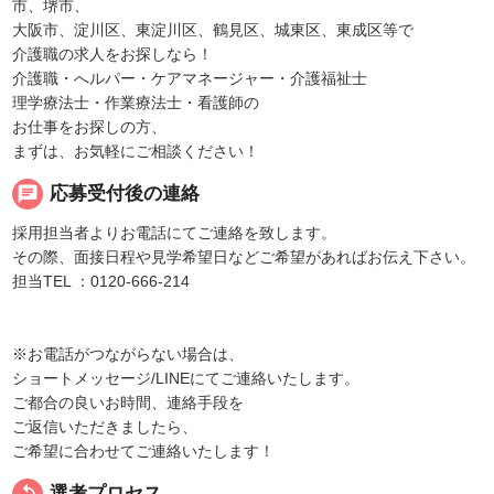
市、堺市、
大阪市、淀川区、東淀川区、鶴見区、城東区、東成区等で
介護職の求人をお探しなら！
介護職・へルパー・ケアマネージャー・介護福祉士
理学療法士・作業療法士・看護師の
お仕事をお探しの方、
まずは、お気軽にご相談ください！
chat
応募受付後の連絡
採用担当者よりお電話にてご連絡を致します。
その際、面接日程や見学希望日などご希望があればお伝え下さい。
担当TEL ：0120-666-214
※お電話がつながらない場合は、
ショートメッセージ/LINEにてご連絡いたします。
ご都合の良いお時間、連絡手段を
ご返信いただきましたら、
ご希望に合わせてご連絡いたします！
replay
選考プロセス