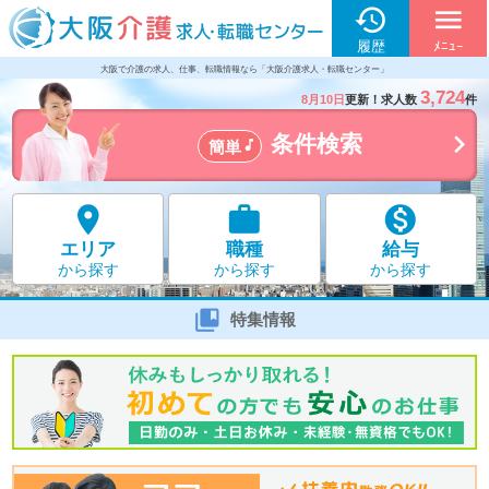

menu
履歴
ﾒﾆｭｰ
大阪で介護の求人、仕事、転職情報なら「大阪介護求人・転職センター」
3,724
8月10日
更新！求人数
件

条件検索

簡単



エリア
職種
給与
から探す
から探す
から探す

特集情報