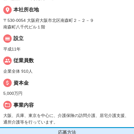
place
本社所在地
〒530-0054 大阪府大阪市北区南森町２－２－９
南森町八千代ビル１階
calendar_view_day
設立
平成11年
people
従業員数
企業全体 910人
attach_money
資本金
5,000万円
folder_open
事業内容
大阪、兵庫、東京を中心に、介護保険の訪問介護、居宅介護支援、
通所介護等を行っています。
応募方法