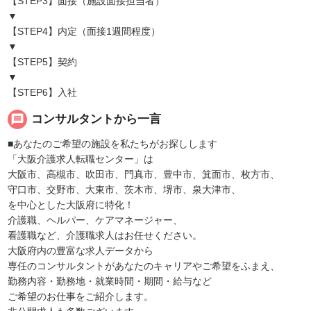
【STEP3】面接（施設面接担当者）
▼
【STEP4】内定（面接1週間程度）
▼
【STEP5】契約
▼
【STEP6】入社
message
コンサルタントから一言
■あなたのご希望の施設を私たちがお探しします
「大阪介護求人転職センター」は
大阪市、高槻市、吹田市、門真市、豊中市、箕面市、枚方市、
守口市、交野市、大東市、茨木市、堺市、泉大津市、
を中心とした大阪府に特化！
介護職、ヘルパー、ケアマネージャー、
看護職など、介護職求人はお任せください。
大阪府内の豊富な求人データから
専任のコンサルタントがあなたのキャリアやご希望をふまえ、
勤務内容・勤務地・就業時間・期間・給与など
ご希望のお仕事をご紹介します。