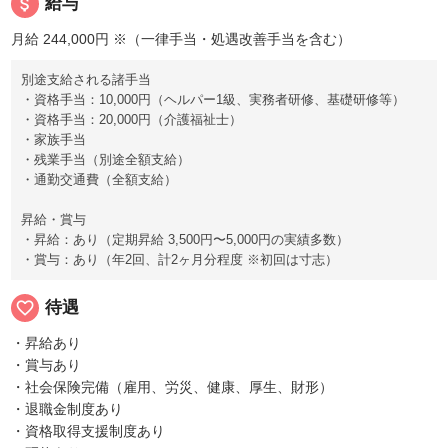
attach_money
給与
月給 244,000円
※（一律手当・処遇改善手当を含む）
別途支給される諸手当
・資格手当：10,000円（ヘルパー1級、実務者研修、基礎研修等）
・資格手当：20,000円（介護福祉士）
・家族手当
・残業手当（別途全額支給）
・通勤交通費（全額支給）
昇給・賞与
・昇給：あり（定期昇給 3,500円〜5,000円の実績多数）
・賞与：あり（年2回、計2ヶ月分程度 ※初回は寸志）
favorite_border
待遇
・昇給あり
・賞与あり
・社会保険完備（雇用、労災、健康、厚生、財形）
・退職金制度あり
・資格取得支援制度あり