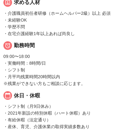
portrait
求める人材
・介護職員初任者研修（ホームヘルパー2級）以上 必須
・未経験OK
・学歴不問
・在宅介護経験1年以上あれば尚良し

勤務時間
09:00〜18:00
・実働時間：8時間/日
・シフト制
・月平均残業時間20時間以内
※残業ができない方もご相談に応じます。
calendar_today
休日・休暇
・シフト制（月9日休み）
・2021年新設の特別休暇（ハート休暇）あり
・有給休暇（法定通り）
・産休、育児、介護休業の取得実績多数あり