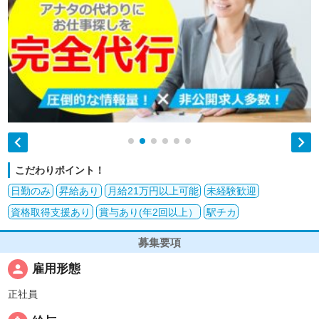


こだわりポイント！
日勤のみ
昇給あり
月給21万円以上可能
未経験歓迎
資格取得支援あり
賞与あり(年2回以上）
駅チカ
募集要項
person
雇用形態
正社員