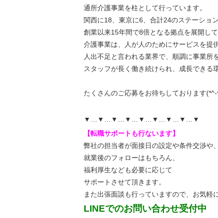
通所介護事業を柱として行っています。
関西に18、東京に6、合計24のステーショ
創業以来15年間で8倍となる拠点を展開し
介護事業は、人が人のためにサービスを提
人出不足と言われる業界で、順調に事業所
スタッフが長く働き続けられ、成長できる
たくさんのご応募をお待ちしております(*^-^
▼…▼…▼…▼…▼…▼…▼…▼…▼
【転職サポートも行ないます】
弊社の担当者が面接日の設定や条件交渉や
就業後のフォローはもちろん、
福利厚生なども必要に応じて
サポートさせて頂きます。
また出張面談も行っていますので、
お気軽
LINEでのお問い合わせ受付中