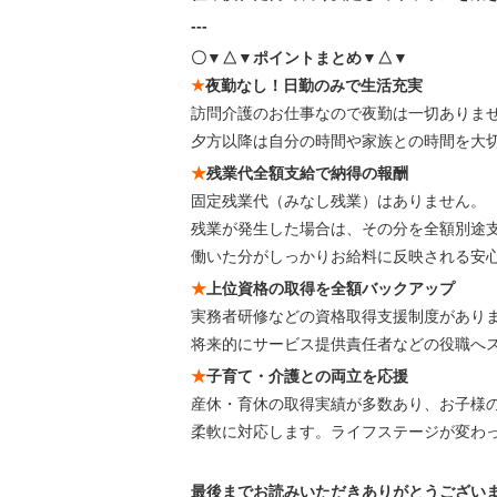
---
〇▼△▼ポイントまとめ▼△▼
★
夜勤なし！日勤のみで生活充実
訪問介護のお仕事なので夜勤は一切ありま
夕方以降は自分の時間や家族との時間を大
★
残業代全額支給で納得の報酬
固定残業代（みなし残業）はありません。
残業が発生した場合は、その分を全額別途
働いた分がしっかりお給料に反映される安
★
上位資格の取得を全額バックアップ
実務者研修などの資格取得支援制度があり
将来的にサービス提供責任者などの役職へ
★
子育て・介護との両立を応援
産休・育休の取得実績が多数あり、お子様
柔軟に対応します。ライフステージが変わ
最後までお読みいただきありがとうござい