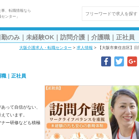
仕事、転職情報なら
職センター」
日勤のみ｜未経験OK｜訪問介護｜介護職｜正社員
大阪介護求人・転職センター
>
求人情報
>
【大阪市東住吉区】日
護職｜正社員
があって自信がない、
考えています。
マナー研修なども積極