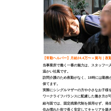
【常勤ヘルパー】月給24.4万〜＋賞与｜
当事業所で働く一番の魅力は、スタッフ一
温かい社風です。
訪問介護のため夜勤がなく、18時には勤務
保てます。
実際にシングルマザーの方や小さなお子様
ワークライフバランスに配慮した働き方が
給与面では、固定残業代制を採用せず、発
住み慣れた街で長く安定してキャリアを築