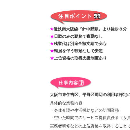
★
近鉄南大阪線『針中野駅』より徒歩８分
★
日勤のみの勤務で夜勤なし
★
残業代は別途全額支給で安心
★
転居を伴う転勤なしで安定
★
上位資格の取得支援制度あり
大阪市東住吉区、平野区周辺の利用者様宅
具体的な業務内容
・身体介護や生活援助などの訪問業務
・空いた時間でのサービス提供責任者（サ
実務者研修などの上位資格を取得すること