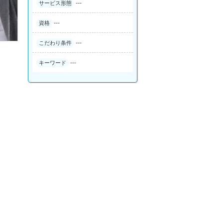
---
サービス形態
---
資格
---
こだわり条件
---
キーワード