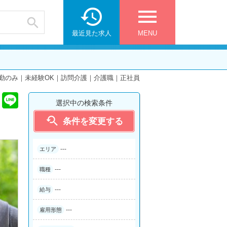

menu

最近見た求人
MENU
勤のみ｜未経験OK｜訪問介護｜介護職｜正社員
選択中の検索条件

条件を変更する
---
エリア
---
職種
---
給与
---
雇用形態