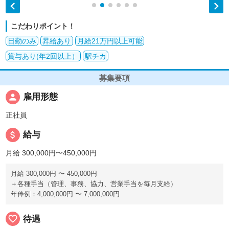


こだわりポイント！
日勤のみ
昇給あり
月給21万円以上可能
賞与あり(年2回以上）
駅チカ
募集要項
person
雇用形態
正社員
attach_money
給与
月給 300,000円〜450,000円
月給 300,000円 〜 450,000円
＋各種手当（管理、事務、協力、営業手当を毎月支給）
年俸例：4,000,000円 〜 7,000,000円
favorite_border
待遇