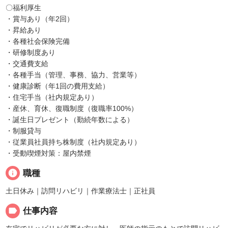
〇福利厚生
・賞与あり（年2回）
・昇給あり
・各種社会保険完備
・研修制度あり
・交通費支給
・各種手当（管理、事務、協力、営業等）
・健康診断（年1回の費用支給）
・住宅手当（社内規定あり）
・産休、育休、復職制度（復職率100%）
・誕生日プレゼント（勤続年数による）
・制服貸与
・従業員社員持ち株制度（社内規定あり）
・受動喫煙対策：屋内禁煙
info
職種
土日休み｜訪問リハビリ｜作業療法士｜正社員
label
仕事内容