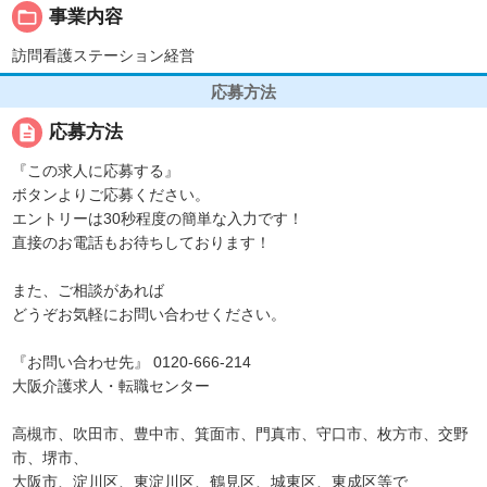
folder_open
事業内容
訪問看護ステーション経営
応募方法
description
応募方法
『この求人に応募する』
ボタンよりご応募ください。
エントリーは30秒程度の簡単な入力です！
直接のお電話もお待ちしております！
また、ご相談があれば
どうぞお気軽にお問い合わせください。
『お問い合わせ先』 0120-666-214
大阪介護求人・転職センター
高槻市、吹田市、豊中市、箕面市、門真市、守口市、枚方市、交野
市、堺市、
大阪市、淀川区、東淀川区、鶴見区、城東区、東成区等で