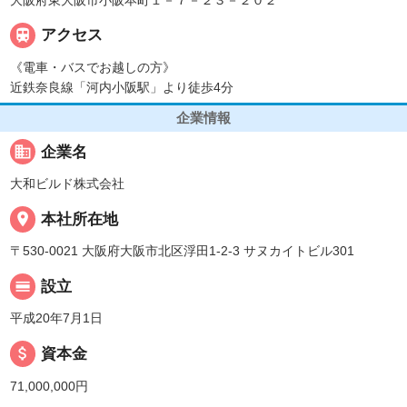

アクセス
《電車・バスでお越しの方》
近鉄奈良線「河内小阪駅」より徒歩4分
企業情報
business
企業名
大和ビルド株式会社
place
本社所在地
〒530-0021 大阪府大阪市北区浮田1-2-3 サヌカイトビル301
calendar_view_day
設立
平成20年7月1日
attach_money
資本金
71,000,000円