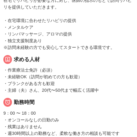
在宅でリハビリが必要な方に対し、医師の指示のもとで訪問リハビ
リを提供していただきます。
・在宅環境に合わせたリハビリの提供
・メンタルケア
・リンパマッサージ、アロマの提供
・独立支援制度あり
※訪問未経験の方でも安心してスタートできる環境です。
portrait
求める人材
・作業療法士免許（必須）
・未経験OK（訪問が初めての方も歓迎）
・ブランクがある方も歓迎
・主婦（夫）さん、20代〜50代まで幅広く活躍中

勤務時間
9：00 〜 18：00
・オンコールなしの日勤のみ
・残業はありません
・週30時間以上の勤務など、柔軟な働き方の相談も可能です