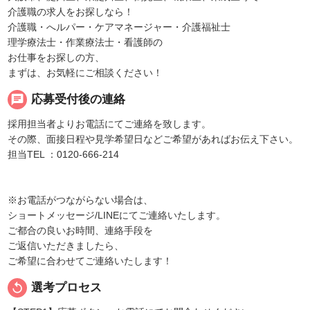
介護職の求人をお探しなら！
介護職・へルパー・ケアマネージャー・介護福祉士
理学療法士・作業療法士・看護師の
お仕事をお探しの方、
まずは、お気軽にご相談ください！
chat
応募受付後の連絡
採用担当者よりお電話にてご連絡を致します。
その際、面接日程や見学希望日などご希望があればお伝え下さい。
担当TEL ：0120-666-214
※お電話がつながらない場合は、
ショートメッセージ/LINEにてご連絡いたします。
ご都合の良いお時間、連絡手段を
ご返信いただきましたら、
ご希望に合わせてご連絡いたします！
replay
選考プロセス