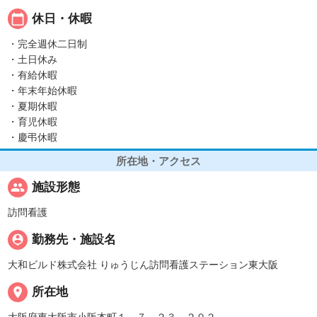
calendar_today
休日・休暇
・完全週休二日制
・土日休み
・有給休暇
・年末年始休暇
・夏期休暇
・育児休暇
・慶弔休暇
所在地・アクセス
people
施設形態
訪問看護
person_pin
勤務先・施設名
大和ビルド株式会社 りゅうじん訪問看護ステーション東大阪
place
所在地
大阪府東大阪市小阪本町１－７－２３－２０２