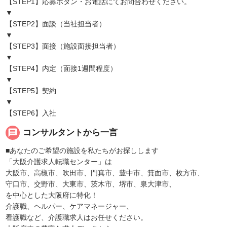
【STEP1】応募ボタン・お電話にてお問合わせください。
▼
【STEP2】面談（当社担当者）
▼
【STEP3】面接（施設面接担当者）
▼
【STEP4】内定（面接1週間程度）
▼
【STEP5】契約
▼
【STEP6】入社
message
コンサルタントから一言
■あなたのご希望の施設を私たちがお探しします
「大阪介護求人転職センター」は
大阪市、高槻市、吹田市、門真市、豊中市、箕面市、枚方市、
守口市、交野市、大東市、茨木市、堺市、泉大津市、
を中心とした大阪府に特化！
介護職、ヘルパー、ケアマネージャー、
看護職など、介護職求人はお任せください。