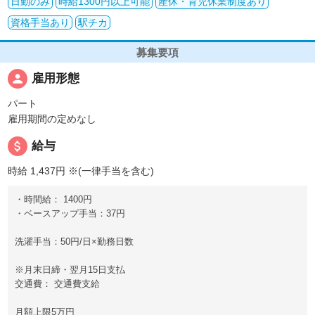
日勤のみ
時給1300円以上可能
産休・育児休業制度あり
資格手当あり
駅チカ
募集要項
person
雇用形態
パート
雇用期間の定めなし
attach_money
給与
時給 1,437円
※(一律手当を含む)
・時間給： 1400円
・ベースアップ手当：37円
洗濯手当：50円/日×勤務日数
※月末日締・翌月15日支払
交通費： 交通費支給
月額上限5万円