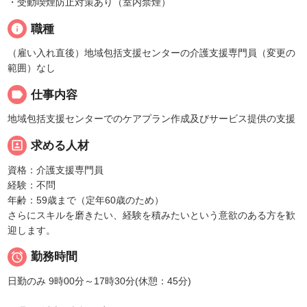
・受動喫煙防止対策あり（室内禁煙）
info
職種
（雇い入れ直後）地域包括支援センターの介護支援専門員（変更の
範囲）なし
label
仕事内容
地域包括支援センターでのケアプラン作成及びサービス提供の支援
portrait
求める人材
資格：介護支援専門員
経験：不問
年齢：59歳まで（定年60歳のため）
さらにスキルを磨きたい、経験を積みたいという意欲のある方を歓
迎します。

勤務時間
日勤のみ 9時00分～17時30分(休憩：45分)