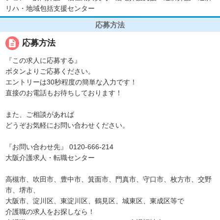
リハ・地域包括支援センター
応募方法
description
応募方法
『この求人に応募する』
ボタンよりご応募ください。
エントリーは30秒程度の簡単な入力です！
直接のお電話もお待ちしております！
また、ご相談があれば
どうぞお気軽にお問い合わせください。
『お問い合わせ先』 0120-666-214
大阪介護求人・転職センター
高槻市、吹田市、豊中市、箕面市、門真市、守口市、枚方市、交野
市、堺市、
大阪市、淀川区、東淀川区、鶴見区、城東区、東成区等で
介護職の求人をお探しなら！