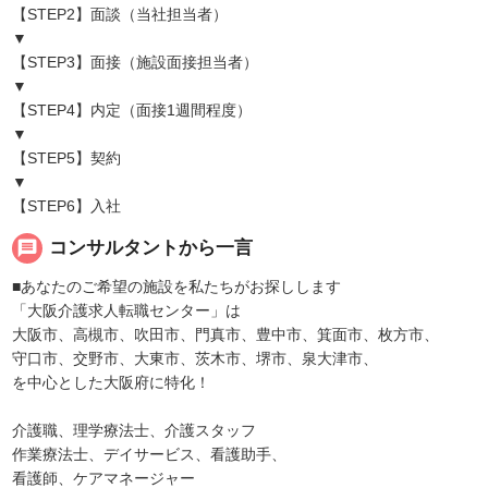
【STEP2】面談（当社担当者）
▼
【STEP3】面接（施設面接担当者）
▼
【STEP4】内定（面接1週間程度）
▼
【STEP5】契約
▼
【STEP6】入社
message
コンサルタントから一言
■あなたのご希望の施設を私たちがお探しします
「大阪介護求人転職センター」は
大阪市、高槻市、吹田市、門真市、豊中市、箕面市、枚方市、
守口市、交野市、大東市、茨木市、堺市、泉大津市、
を中心とした大阪府に特化！
介護職、理学療法士、介護スタッフ
作業療法士、デイサービス、看護助手、
看護師、ケアマネージャー