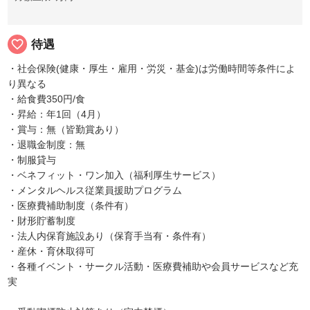
favorite_border
待遇
・社会保険(健康・厚生・雇用・労災・基金)は労働時間等条件によ
り異なる
・給食費350円/食
・昇給：年1回（4月）
・賞与：無（皆勤賞あり）
・退職金制度：無
・制服貸与
・ベネフィット・ワン加入（福利厚生サービス）
・メンタルヘルス従業員援助プログラム
・医療費補助制度（条件有）
・財形貯蓄制度
・法人内保育施設あり（保育手当有・条件有）
・産休・育休取得可
・各種イベント・サークル活動・医療費補助や会員サービスなど充
実