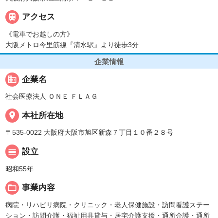

アクセス
《電車でお越しの方》
大阪メトロ今里筋線『清水駅』より徒歩3分
企業情報
business
企業名
社会医療法人 ＯＮＥ ＦＬＡＧ
place
本社所在地
〒535-0022 大阪府大阪市旭区新森７丁目１０番２８号
calendar_view_day
設立
昭和55年
folder_open
事業内容
病院・リハビリ病院・クリニック・老人保健施設・訪問看護ステー
ション・訪問介護・福祉用具貸与・居宅介護支援・通所介護・通所